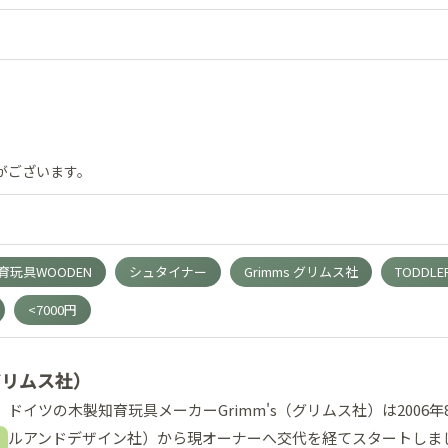
がございます。
玩具WOODEN
シュタイナー
Grimms グリムス社
TODDLE
<7000円
gn（グリムス社）
ドイツの木製知育玩具メーカーGrimm's（グリムス社）は2006年8月、前
ルアンドデザイン社）から現オーナーへ交代を経てスタートしま