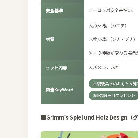
ヨーロッパ安全基準CE
安全基準
人形/木製（カエデ）
材質
木枠/木製（シナ・ブナ）
※木の種類が変わる場合
人形×12、木枠
セット内容
木製玩具木のおもちゃ知育
関連KeyWord
3歳の誕生日プレゼント
■Grimm's Spiel und Holz Desi