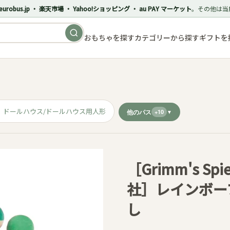
eurobus.jp ・ 楽天市場 ・ Yahoo!ショッピング ・ au PAY マーケット
。その他は当
おもちゃを探す
カテゴリーから探す
ギフトを
ドールハウス/ドールハウス用人形
他のパス
+10
［Grimm's Spi
社］レインボーフ
し