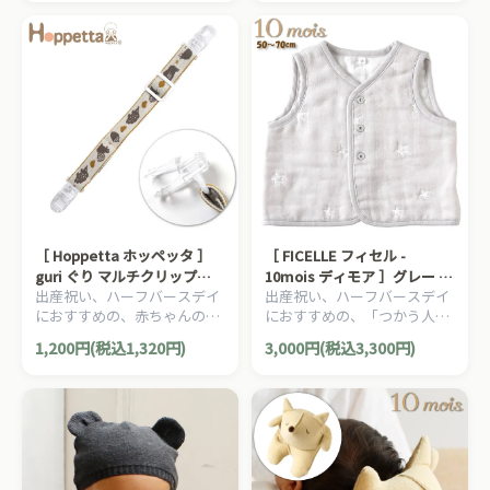
Hoppetta ホッペッタのママ
Hoppetta ホッペッタのママ
＆ベビー用品です。
＆ベビー用品です。
［ Hoppetta ホッペッタ ］
［ FICELLE フィセル -
guri ぐり マルチクリップ
10mois ディモア ］グレー ち
出産祝い、ハーフバースデイ
出産祝い、ハーフバースデイ
FICELLE フィセル 日本製 ベ
ょっき 50～70cm ふくふくガ
におすすめの、赤ちゃんのほ
におすすめの、「つかう人が
ビークリップ おしゃぶりホル
ーゼ 6重ガーゼ 日本製
っぺたのような、ナチュラル
本当に笑顔になれるモノ」を
ダー
1,200円(税込1,320円)
3,000円(税込3,300円)
な暖かさを大切にした、
大切に出産準備グッズ、
Hoppetta ホッペッタのママ
10mois ディモアのママ＆ベ
＆ベビー用品です。
ビー用品です。