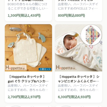
BOBOの赤ちゃんの腕につけ
出産祝い、ハーフバースデイ
ィセル ベビーカートイ ラト
46cm×46cm
ることができる可愛らしい小
におすすめのFICELLE フィセ
ル ガラガラ
鳥のリストラトル（ガラガ
ル BOBO ボボのママ＆ベビー
1,300円(税込1,430円)
800円(税込880円)
ラ）。ベビーカートイとして
用品です。
も使用できます。
［ Hoppetta ホッペッタ ］
［ Hoppetta ホッペッタ ］シ
guri ぐり クリップ&ハンカチ
ャンピニオン ふくふくガーゼ
出産祝い、ハーフバースデイ
出産祝い、ハーフバースデイ
スタイ 3枚セット FICELLE フ
6重ガーゼ アフガン FICELLE
におすすめの、赤ちゃんのほ
におすすめの、赤ちゃんのほ
ィセル 日本製 よだれかけ お
フィセル 日本製 おくるみ 授
っぺたのような、ナチュラル
っぺたのような、ナチュラル
しゃぶりホルダー
乳ケープ ベビーカー用ブラン
2,700円(税込2,970円)
6,300円(税込6,930円)
な暖かさを大切にした、
な暖かさを大切にした、
ケット 約85×85cm
Hoppetta ホッペッタのママ
Hoppetta ホッペッタのママ
＆ベビー用品です。
＆ベビー用品です。