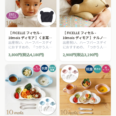
［ FICELLE フィセル -
［ FICELLE フィセル -
10mois ディモア ］くま耳ニ
10mois ディモア ］ナルノア
出産祝い、ハーフバースデイ
出産祝い、ハーフバースデイ
ットキャップ 日本製 新生児
ピロー きつね イエロー 日本
におすすめの、「つかう人が
におすすめの、「つかう人が
～85サイズくらいまで オール
製 お昼寝 赤ちゃん 枕
本当に笑顔になれるモノ」を
本当に笑顔になれるモノ」を
シーズン
3,800円(税込4,180円)
2,900円(税込3,190円)
大切に出産準備グッズ、
大切に出産準備グッズ、
10mois ディモアのママ＆ベ
10mois ディモアのママ＆ベ
ビー用品です。
ビー用品です。