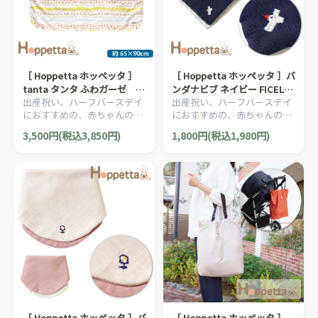
［ Hoppetta ホッペッタ ］
［ Hoppetta ホッペッタ ］バ
tanta タンタ ふわガーゼ お
ンダナビブ ネイビー FICELLE
出産祝い、ハーフバースデイ
出産祝い、ハーフバースデイ
でかけマルチケット FICELLE
フィセル 日本製 よだれかけ
におすすめの、赤ちゃんのほ
におすすめの、赤ちゃんのほ
フィセル 日本製 おくるみ 授
お祝い 記念撮影 お出かけ
っぺたのような、ナチュラル
っぺたのような、ナチュラル
乳ケープ ベビーカー用ブラン
3,500円(税込3,850円)
1,800円(税込1,980円)
な暖かさを大切にした、
な暖かさを大切にした、
ケット
Hoppetta ホッペッタのママ
Hoppetta ホッペッタのママ
＆ベビー用品です。
＆ベビー用品です。
［ Hoppetta ホッペッタ ］バ
［ Hoppetta ホッペッタ ］