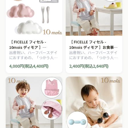
［ FICELLE フィセル -
［ FICELLE フィセル -
10mois ディモア ］
10mois ディモア ］お食事ポ
出産祝い、ハーフバースデイ
出産祝い、ハーフバースデイ
mamamanma マママンマ
ーチロン 袖なし ブルー 日本
におすすめの、「つかう人が
におすすめの、「つかう人が
プレートセット ピンク 日本
製 撥水 お出かけ
本当に笑顔になれるモノ」を
本当に笑顔になれるモノ」を
製 お食い初め ベビー食器 カ
4,000円(税込4,400円)
2,400円(税込2,640円)
大切に出産準備グッズ、
大切に出産準備グッズ、
トラリー 抗菌 バイオマス 電
10mois ディモアのママ＆ベ
10mois ディモアのママ＆ベ
子レンジ 食洗機OK
ビー用品です。
ビー用品です。