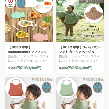
［ BOBO ボボ ］
［ BOBO ボボ ］3way ベビー
mamamanma マママンマ
マント カーキ×ベージュ 日
出産祝い、ハーフバースデイ
出産祝い、ハーフバースデイ
&go おさかなプレート 6点セ
本製 FICELLE フィセル ベビ
におすすめのFICELLE フィセ
におすすめのFICELLE フィセ
ット ライトカーキ 日本製
ー服 フリース レインコート
ル BOBO ボボのママ＆ベビー
ル BOBO ボボのママ＆ベビー
FICELLE アウトドア
雨合羽 新生児～100cm頃まで
4,000円(税込4,400円)
8,600円(税込9,460円)
用品です。
用品です。