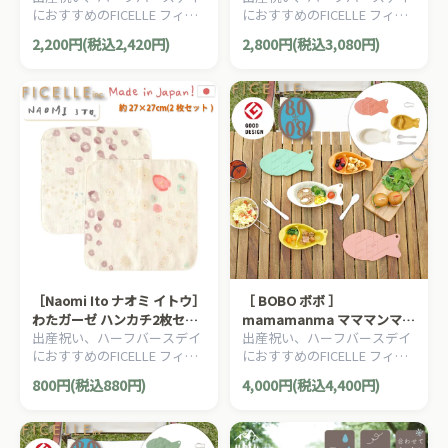
におすすめのFICELLE フィセ
におすすめのFICELLE フィセ
だれかけ ベビー服
セル ベビー服 日本製 コット
ル SOULEIADO ソレイアード
ル Naomi Ito ナオミ イトウの
ン100%
2,200円(税込2,420円)
2,800円(税込3,080円)
のママ＆ベビー用品です。
ママ＆ベビー用品です。
［Naomi Ito ナオミ イトウ］
［ BOBO ボボ ］
わたガーゼ ハンカチ2枚セッ
mamamanma マママンマ
出産祝い、ハーフバースデイ
出産祝い、ハーフバースデイ
ト アメザイク Ficelle フィセ
&go おさかなプレート 6点セ
におすすめのFICELLE フィセ
におすすめのFICELLE フィセ
ル 日本製 スタイ よだれかけ
ット テラコッタ 日本製
ル Naomi Ito ナオミ イトウの
ル BOBO ボボのママ＆ベビー
ビブ
FICELLE アウトドア
800円(税込880円)
4,000円(税込4,400円)
ママ＆ベビー用品です。
用品です。