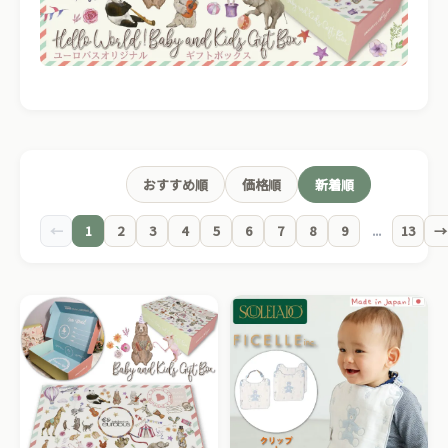
おすすめ順
価格順
新着順
←
1
2
3
4
5
6
7
8
9
...
13
→