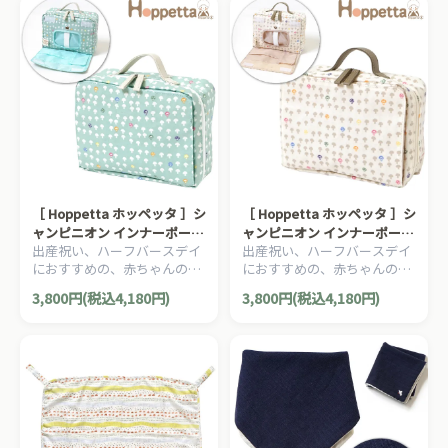
［ Hoppetta ホッペッタ ］シ
［ Hoppetta ホッペッタ ］シ
ャンピニオン インナーポーチ
ャンピニオン インナーポーチ
出産祝い、ハーフバースデイ
出産祝い、ハーフバースデイ
ブルーサーフ FICELLE フィセ
バニラアイス FICELLE フィセ
におすすめの、赤ちゃんのほ
におすすめの、赤ちゃんのほ
ル 消臭加工 サコッシュ オム
ル 消臭加工 サコッシュ オム
っぺたのような、ナチュラル
っぺたのような、ナチュラル
ツ入れ
ツ入れ
3,800円(税込4,180円)
3,800円(税込4,180円)
な暖かさを大切にした、
な暖かさを大切にした、
Hoppetta ホッペッタのママ
Hoppetta ホッペッタのママ
＆ベビー用品です。
＆ベビー用品です。