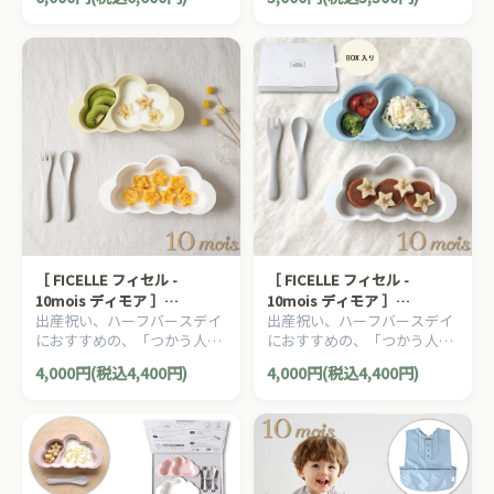
大切に出産準備グッズ、
大切に出産準備グッズ、
初め
10mois ディモアのママ＆ベ
10mois ディモアのママ＆ベ
ビー用品です。
ビー用品です。
［ FICELLE フィセル -
［ FICELLE フィセル -
10mois ディモア ］
10mois ディモア ］
出産祝い、ハーフバースデイ
出産祝い、ハーフバースデイ
mamamanma マママンマ
mamamanma マママンマ
におすすめの、「つかう人が
におすすめの、「つかう人が
プレートセット フレンチバニ
プレートセット ブルー 日本
本当に笑顔になれるモノ」を
本当に笑顔になれるモノ」を
ラ 日本製 お食い初め ベビー
製 お食い初め ベビー食器 カ
4,000円(税込4,400円)
4,000円(税込4,400円)
大切に出産準備グッズ、
大切に出産準備グッズ、
食器 カトラリー 抗菌 電子レ
トラリー 抗菌 バイオマス 電
10mois ディモアのママ＆ベ
10mois ディモアのママ＆ベ
ンジ 食洗機OK
子レンジ 食洗機OK
ビー用品です。
ビー用品です。