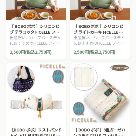
［ BOBO ボボ ］シリコンビ
［ BOBO ボボ ］シリコンビ
ブ テラコッタ FICELLE フィ
ブ ライトカーキ FICELLE フ
出産祝い、ハーフバースデイ
出産祝い、ハーフバースデイ
セル 撥水 お出かけ
ィセル 撥水 お出かけ
におすすめのFICELLE フィセ
におすすめのFICELLE フィセ
ル BOBO ボボのママ＆ベビー
ル BOBO ボボのママ＆ベビー
2,500円(税込2,750円)
2,500円(税込2,750円)
用品です。
用品です。
［BOBO ボボ］リストバンド
［ BOBO ボボ ］3重ガーゼハ
トイ トリ 日本製 FICELLE フ
ンカチ FICELLE フィセル 約