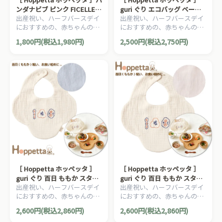
ンダナビブ ピンク FICELLE
guri ぐり エコバッグ ベージ
出産祝い、ハーフバースデイ
出産祝い、ハーフバースデイ
フィセル 日本製 よだれかけ
ュ FICELLE フィセル 日本製
におすすめの、赤ちゃんのほ
におすすめの、赤ちゃんのほ
お祝い 記念撮影 お出かけ
折り畳み ポケッタブル コン
っぺたのような、ナチュラル
っぺたのような、ナチュラル
パクト
1,800円(税込1,980円)
2,500円(税込2,750円)
な暖かさを大切にした、
な暖かさを大切にした、
Hoppetta ホッペッタのママ
Hoppetta ホッペッタのママ
＆ベビー用品です。
＆ベビー用品です。
［ Hoppetta ホッペッタ ］
［ Hoppetta ホッペッタ ］
guri ぐり 百日 ももか スタイ
guri ぐり 百日 ももか スタイ
出産祝い、ハーフバースデイ
出産祝い、ハーフバースデイ
ブルー FICELLE フィセル 日
ピンク FICELLE フィセル 日
におすすめの、赤ちゃんのほ
におすすめの、赤ちゃんのほ
本製 お食い初め よだれかけ
本製 お食い初め よだれかけ
っぺたのような、ナチュラル
っぺたのような、ナチュラル
お祝い 記念撮影
お祝い 記念撮影
2,600円(税込2,860円)
2,600円(税込2,860円)
な暖かさを大切にした、
な暖かさを大切にした、