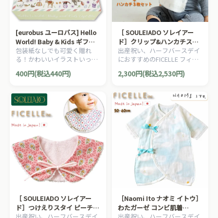
[eurobus ユーロバス] Hello
［ SOULEIADO ソレイアー
World! Baby & Kids ギフト
ド］クリップ&ハンカチスタ
包装紙なしでも可愛く贈れ
出産祝い、ハーフバースデイ
ボックス
イ ブルーセット ふくふくガ
る！かわいいイラストいっぱ
におすすめのFICELLE フィセ
ーゼ 6重ガーゼ Ficelle フィ
い！動物たちが描かれた、贈
ル SOULEIADO ソレイアード
セル 日本製 マルチクリップ
400円(税込440円)
2,300円(税込2,530円)
り物用のオリジナルギフトボ
のママ＆ベビー用品です。
おしゃぶりホルダー
ックスです。
［ SOULEIADO ソレイアー
［Naomi Ito ナオミ イトウ］
ド］つけえりスタイ ピーチ
わたガーゼ コンビ肌着
出産祝い、ハーフバースデイ
出産祝い、ハーフバースデイ
Ficelle フィセル 撥水加工 よ
UNRYU 50-60cm Ficelle フィ