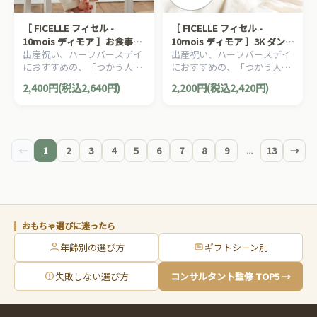
［ FICELLE フィセル -
［ FICELLE フィセル -
10mois ディモア ］お食事ポ
10mois ディモア ］3K ダンベ
出産祝い、ハーフバースデイ
出産祝い、ハーフバースデイ
ーチロン 袖なし ピンク 日本
ルベル ブルー 日本製 木製 ガ
におすすめの、「つかう人が
におすすめの、「つかう人が
製 撥水 お出かけ
ラガラ ラトル ベビトレ 木の
本当に笑顔になれるモノ」を
本当に笑顔になれるモノ」を
おもちゃ
2,400円(税込2,640円)
2,200円(税込2,420円)
大切に出産準備グッズ、
大切に出産準備グッズ、
10mois ディモアのママ＆ベ
10mois ディモアのママ＆ベ
ビー用品です。
ビー用品です。
←
1
2
3
4
5
6
7
8
9
...
13
→
おもちゃ選びに迷ったら
年齢別の選び方
ギフトシーン別
失敗しない選び方
コンサルタント監修 TOP5 →