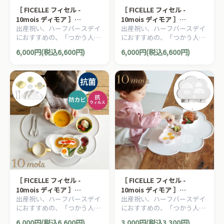
［ FICELLE フィセル -
［ FICELLE フィセル -
10mois ディモア ］
10mois ディモア ］
出産祝い、ハーフバースデイ
出産祝い、ハーフバースデイ
mamamanma grande ママ
mamamanma grande ママ
におすすめの、「つかう人が
におすすめの、「つかう人が
マンマ グランデ セット ブル
マンマ グランデ セット ピン
本当に笑顔になれるモノ」を
本当に笑顔になれるモノ」を
ー 日本製 お食い初め
ク 日本製 お食い初め
6,000円(税込6,600円)
6,000円(税込6,600円)
大切に出産準備グッズ、
大切に出産準備グッズ、
10mois ディモアのママ＆ベ
10mois ディモアのママ＆ベ
ビー用品です。
ビー用品です。
［ FICELLE フィセル -
［ FICELLE フィセル -
10mois ディモア ］
10mois ディモア ］
出産祝い、ハーフバースデイ
出産祝い、ハーフバースデイ
mamamanma grande ママ
mamamanma マママンマ
におすすめの、「つかう人が
におすすめの、「つかう人が
マンマ グランデ セット フ
お食事シリコンマット
本当に笑顔になれるモノ」を
本当に笑顔になれるモノ」を
レンチバニラ 日本製 お食い
6,000円(税込6,600円)
3,000円(税込3,300円)