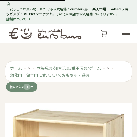
ご安心してお買い物いただける公式店舗：
eurobus.jp ・ 楽天市場 ・ Yahoo!ショ
ッピング ・ au PAY マーケット
。その他は当店の公式店舗ではありません。
店舗について →
ホーム
>
木製玩具/知育玩具/乗用玩具/ゲーム
>
幼稚園・保育園にオススメのおもちゃ・遊具
他のパス
+5