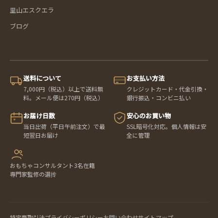
里山エスクエラ
ブログ
送料について
お支払い方法
7,000円（税込）以上で送料無
クレジットカード・代金引換・
料。メール便は270円（税込）
銀行振込・コンビニ払い
お届け日数
安心のお買い物
当日出荷（平日午前注文）で最
SSL暗号化対応。個人情報は安
短翌日お届け
全に管理
おもちゃコンサルタント3名在籍
専門家監修の選抟
特定商取引法
プライバシーポリシー
お問い合わせ
サイトマップ