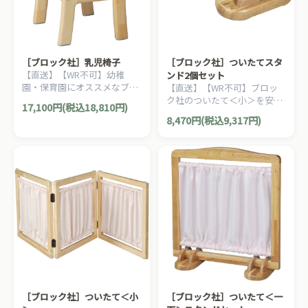
［ブロック社］乳児椅子
［ブロック社］ついたてスタ
【直送】【WR不可】幼稚
ンド2個セット
園・保育園にオススメなブロ
【直送】【WR不可】ブロッ
ック社の木製子ども家具。子
ク社のついたて＜小＞を安定
17,100円(税込18,810円)
どもが快適に座れるようデザ
させるついたてスタンド2個
8,470円(税込9,317円)
インされたイスです。
セットです。
［ブロック社］ついたて＜小
［ブロック社］ついたて＜一