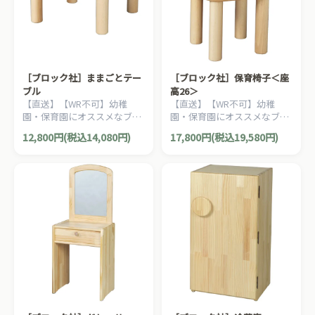
［ブロック社］ままごとテー
［ブロック社］保育椅子＜座
ブル
高26＞
【直送】【WR不可】幼稚
【直送】【WR不可】幼稚
園・保育園にオススメなブロ
園・保育園にオススメなブロ
ック社のおままごと、ごっこ
ック社の木製子ども家具。子
12,800円(税込14,080円)
17,800円(税込19,580円)
遊びのコーナー作りにピッタ
どもが快適に座れるようデザ
リな座卓テーブルです。
インされたイスです。