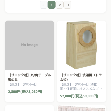
←
1
2
→
［ブロック社］丸/角テーブル
［ブロック社］洗濯機（ドラ
脚のみ
ム式）
【直送】【WR不可】
【直送】【WR不可】幼稚
園・保育園にオススメなブロ
2,800円(税込3,080円)
ック社の木製ごっこ遊びアイ
52,800円(税込58,080円)
テム。おままごと、ごっこ遊
びのコーナー作りにピッタリ
です。