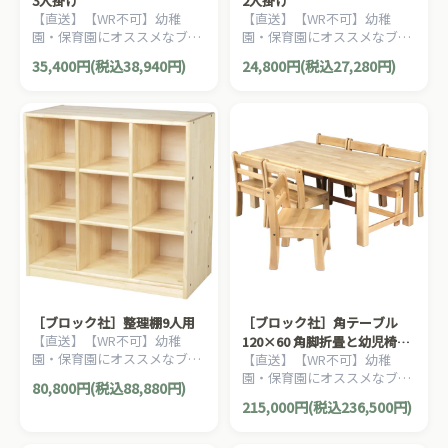
3人掛け
2人掛け
【直送】【WR不可】幼稚
【直送】【WR不可】幼稚
園・保育園にオススメなブロ
園・保育園にオススメなブロ
ック社の木製子ども家具。子
ック社の木製子ども家具。子
35,400円(税込38,940円)
24,800円(税込27,280円)
どもが快適に座れるようデザ
どもが快適に座れるようデザ
インされたベンチです。
インされたベンチです。
［ブロック社］整理棚9人用
［ブロック社］角テーブル
【直送】【WR不可】幼稚
120×60 角脚折畳と幼児椅子
園・保育園にオススメなブロ
【直送】【WR不可】幼稚
6脚のセット
ック社の木製子ども家具。収
園・保育園にオススメなブロ
80,800円(税込88,880円)
納に便利な白木棚です。
ック社の木製子ども家具。割
215,000円(税込236,500円)
安なってるテーブルと椅子の
お得セットです。