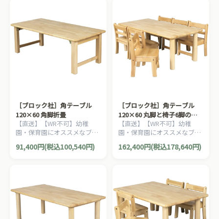
［ブロック社］角テーブル
［ブロック社］角テーブル
120×60 角脚折畳
120×60 丸脚と椅子6脚のセ
【直送】【WR不可】幼稚
【直送】【WR不可】幼稚
ット
園・保育園にオススメなブロ
園・保育園にオススメなブロ
ック社の木製子ども家具。耐
ック社の木製子ども家具。割
91,400円(税込100,540円)
162,400円(税込178,640円)
久性が優れたテーブルです。
安なってるテーブルと椅子の
お得セットです。