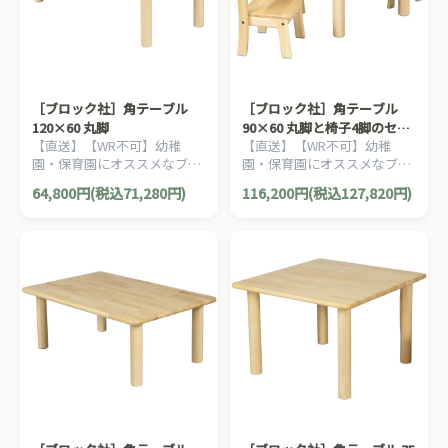
［ブロック社］角テーブル
［ブロック社］角テーブル
120×60 丸脚
90×60 丸脚と椅子4脚のセッ
【直送】【WR不可】幼稚
【直送】【WR不可】幼稚
ト
園・保育園にオススメなブロ
園・保育園にオススメなブロ
ック社の木製子ども家具。耐
ック社の木製子ども家具。割
64,800円(税込71,280円)
116,200円(税込127,820円)
久性が優れたテーブルです。
安なってるテーブルと椅子の
お得セットです。