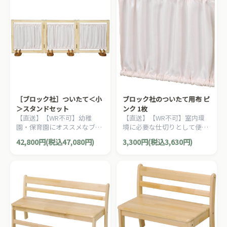
［ブロック社］ついたて＜小
ブロック社のついたて用布 ピ
＞スタンドセット
ンク 1枚
【直送】【WR不可】幼稚
【直送】【WR不可】室内環
園・保育園にオススメなブロ
境に必要な仕切りとして便利
ック社の木製子ども家具。室
なブロック社のついたて専用
42,800円(税込47,080円)
3,300円(税込3,630円)
内環境に必要な仕切りとして
の布です。
便利なついたてです。