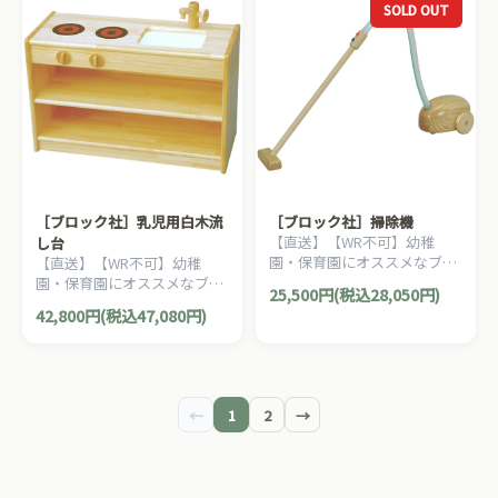
SOLD OUT
［ブロック社］乳児用白木流
［ブロック社］掃除機
【直送】【WR不可】幼稚
し台
園・保育園にオススメなブロ
【直送】【WR不可】幼稚
ック社の木製ごっこ遊びアイ
園・保育園にオススメなブロ
25,500円(税込28,050円)
テム。おままごと、ごっこ遊
ック社の木製おままごとキッ
42,800円(税込47,080円)
びのコーナー作りにピッタリ
チンアイテム。おままごと、
です。
ごっこ遊びのコーナー作りに
ピッタリです。
←
1
2
→