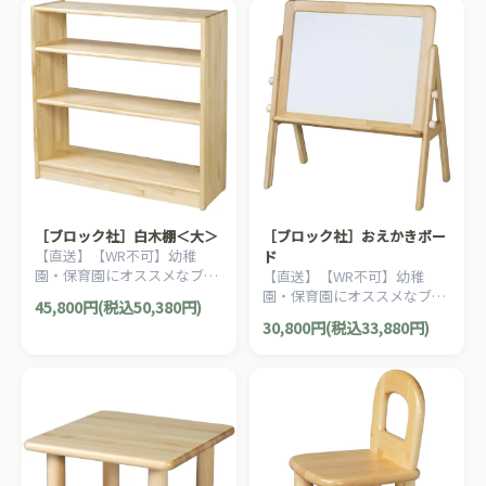
［ブロック社］白木棚＜大＞
［ブロック社］おえかきボー
【直送】【WR不可】幼稚
ド
園・保育園にオススメなブロ
【直送】【WR不可】幼稚
ック社の木製子ども家具。収
園・保育園にオススメなブロ
45,800円(税込50,380円)
納に便利な白木棚です。
ック社の木製子ども家具。お
30,800円(税込33,880円)
絵描きや、マグネット遊びも
できるホワイトボードです。