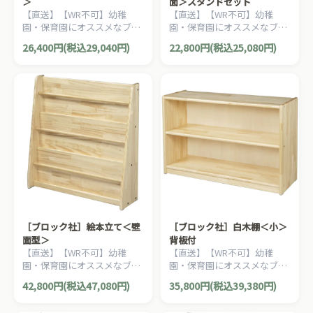
＞
面＞スタンドセット
【直送】【WR不可】幼稚
【直送】【WR不可】幼稚
園・保育園にオススメなブロ
園・保育園にオススメなブロ
ック社の木製子ども家具。室
ック社の木製子ども家具。室
26,400円(税込29,040円)
22,800円(税込25,080円)
内環境に必要な仕切りとして
内環境に必要な仕切りとして
便利なついたてです。
便利なついたてです。
［ブロック社］絵本立て＜壁
［ブロック社］白木棚＜小＞
面型＞
背板付
【直送】【WR不可】幼稚
【直送】【WR不可】幼稚
園・保育園にオススメなブロ
園・保育園にオススメなブロ
ック社の木製子ども家具。表
ック社の木製子ども家具。収
42,800円(税込47,080円)
35,800円(税込39,380円)
紙を見せて絵本を収納できる
納に便利な白木棚です。
木製本立てです。