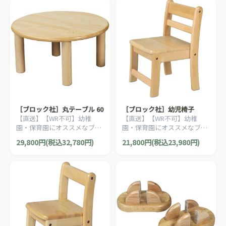
［ブロック社］丸テーブル 60
［ブロック社］幼児椅子
【直送】【WR不可】幼稚
【直送】【WR不可】幼稚
園・保育園にオススメなブロ
園・保育園にオススメなブロ
ック社の木製子ども家具。耐
ック社の木製子ども家具。子
29,800円(税込32,780円)
21,800円(税込23,980円)
久性が優れたテーブルです。
どもが快適に座れるようデザ
インされたイスです。