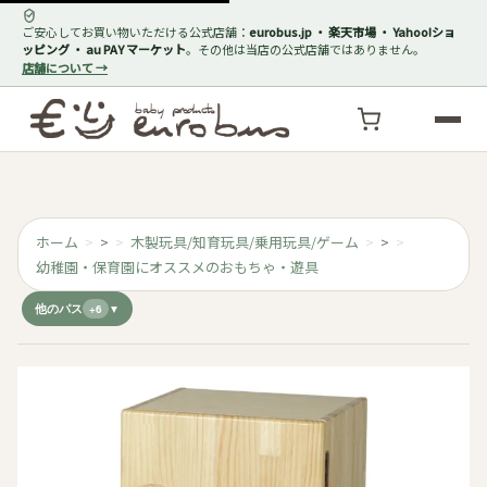
ご安心してお買い物いただける公式店舗：
eurobus.jp ・ 楽天市場 ・ Yahoo!ショ
ッピング ・ au PAY マーケット
。その他は当店の公式店舗ではありません。
店舗について →
ホーム
>
木製玩具/知育玩具/乗用玩具/ゲーム
>
幼稚園・保育園にオススメのおもちゃ・遊具
他のパス
+6