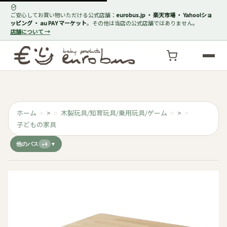
ご安心してお買い物いただける公式店舗：
eurobus.jp ・ 楽天市場 ・ Yahoo!ショ
ッピング ・ au PAY マーケット
。その他は当店の公式店舗ではありません。
店舗について →
ホーム
>
木製玩具/知育玩具/乗用玩具/ゲーム
>
子どもの家具
他のパス
+4