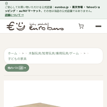
ご安心してお買い物いただける公式店舗：
eurobus.jp ・ 楽天市場 ・ Yahoo!ショ
ッピング ・ au PAY マーケット
。その他は当店の公式店舗ではありません。
店舗について →
ホーム
>
木製玩具/知育玩具/乗用玩具/ゲーム
>
子どもの家具
他のパス
+4