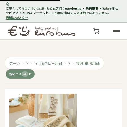
ご安心してお買い物いただける公式店舗：
eurobus.jp ・ 楽天市場 ・ Yahoo!ショ
ッピング ・ au PAY マーケット
。その他は当店の公式店舗ではありません。
店舗について →
ホーム
>
ママ&ベビー用品
>
寝具/室内用品
他のパス
+6