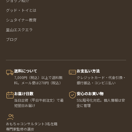
ショップ紹介
グッド・トイとは
シュタイナー教育
里山エスクエラ
ブログ
送料について
お支払い方法
7,000円（税込）以上で送料無
クレジットカード・代金引換・
料。メール便は270円（税込）
銀行振込・コンビニ払い
お届け日数
安心のお買い物
当日出荷（平日午前注文）で最
SSL暗号化対応。個人情報は安
短翌日お届け
全に管理
おもちゃコンサルタント3名在籍
専門家監修の選抟