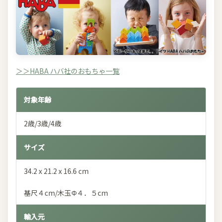
＞＞HABA ハバ社のおもちゃ一覧
対象年齢
2歳/3歳/4歳
サイズ
34.2 x 21.2 x 16.6 cm
基尺４cm/木玉Φ４．５cm
輸入元