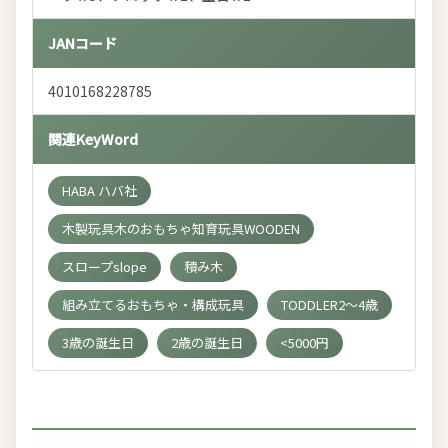
JANコード
4010168228785
関連KeyWord
HABA ハバ社
木製玩具木のおもちゃ知育玩具WOODEN
スロープslope
積み木
組み立てるおもちゃ・構成玩具
TODDLER2～4歳
3歳の誕生日
2歳の誕生日
<5000円