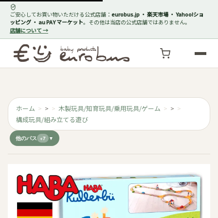
ご安心してお買い物いただける公式店舗：
eurobus.jp ・ 楽天市場 ・ Yahoo!ショ
ッピング ・ au PAY マーケット
。その他は当店の公式店舗ではありません。
店舗について →
ホーム
>
木製玩具/知育玩具/乗用玩具/ゲーム
>
構成玩具/組み立てる遊び
他のパス
+7