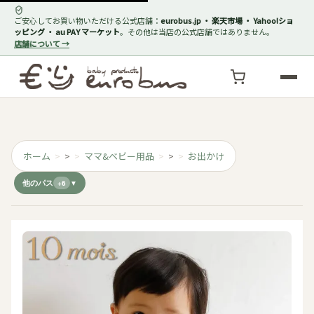
ご安心してお買い物いただける公式店舗：
eurobus.jp ・ 楽天市場 ・ Yahoo!ショ
ッピング ・ au PAY マーケット
。その他は当店の公式店舗ではありません。
店舗について →
ホーム
>
ママ&ベビー用品
>
お出かけ
他のパス
+6