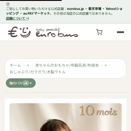
ご安心してお買い物いただける公式店舗：
eurobus.jp ・ 楽天市場 ・ Yahoo!ショ
ッピング ・ au PAY マーケット
。その他は当店の公式店舗ではありません。
店舗について →
ホーム
>
赤ちゃんのおもちゃ/布製玩具/布絵本
>
おしゃぶり/ガラガラ/木製ラトル
他のパス
+6