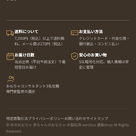
送料について
お支払い方法
7,000円（税込）以上で送料無
クレジットカード・代金引換・
料。メール便は270円（税込）
銀行振込・コンビニ払い
お届け日数
安心のお買い物
当日出荷（平日午前注文）で最
SSL暗号化対応。個人情報は安
短翌日お届け
全に管理
おもちゃコンサルタント3名在籍
専門家監修の選抟
特定商取引法
プライバシーポリシー
お問い合わせ
サイトマップ
© 木のおもちゃ 赤ちゃんのおもちゃ 木製玩具 eurobus 通販shop All Rights
Reserved.