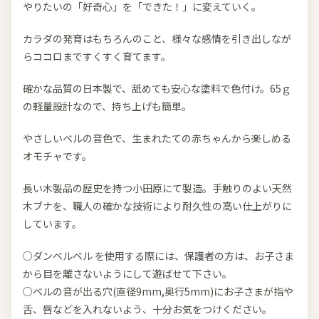
やりたいの「好奇心」を「できた！」に変えていく。
カラダの発育はもちろんのこと、様々な感情を引き出しなが
らココロまですくすく育てます。
確かな品質の日本製で、舐めても安心な塗料で色付け。65ｇ
の軽量設計なので、持ち上げも簡単。
やさしいベルの音色で、生まれたての赤ちゃんから楽しめる
オモチャです。
長い木製品の歴史を持つ小田原にて製造。手触りのよい天然
木ブナを、職人の確かな技術により耐久性の高い仕上がりに
しています。
○ダンベルベル を使用する際には、保護者の方は、お子さま
から目を離さないようにして遊ばせて下さい。
○ベルの音が出る穴(直径9mm,奥行5mm)にお子さまが指や
舌、唇などを入れないよう、十分お気をつけください。