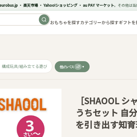
eurobus.jp ・ 楽天市場 ・ Yahoo!ショッピング ・ au PAY マーケット
。その他は当
おもちゃを探す
カテゴリーから探す
ギフトを
構成玩具/組み立てる遊び
他のパス
+7
［SHAOOL 
うちセット 自
を引き出す知育