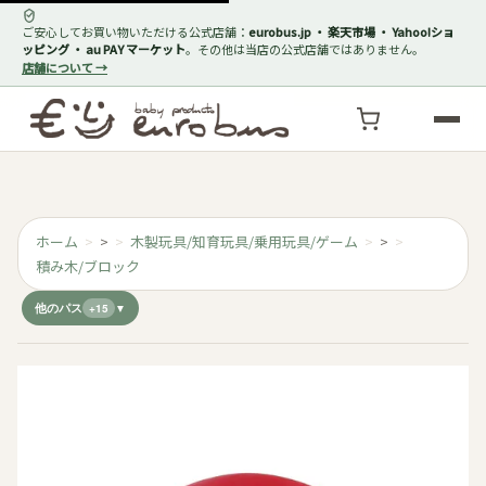
ご安心してお買い物いただける公式店舗：
eurobus.jp ・ 楽天市場 ・ Yahoo!ショ
ッピング ・ au PAY マーケット
。その他は当店の公式店舗ではありません。
店舗について →
ホーム
>
木製玩具/知育玩具/乗用玩具/ゲーム
>
積み木/ブロック
他のパス
+15