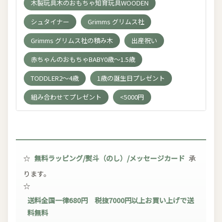
木製玩具木のおもちゃ知育玩具WOODEN
シュタイナー
Grimms グリムス社
Grimms グリムス社の積み木
出産祝い
赤ちゃんのおもちゃBABY0歳～1.5歳
TODDLER2～4歳
1歳の誕生日プレゼント
組み合わせてプレゼント
<5000円
☆
無料ラッピング/熨斗（のし）/メッセージカード
承
ります。
☆
送料全国一律680円 税抜7000円以上お買い上げで送
料無料