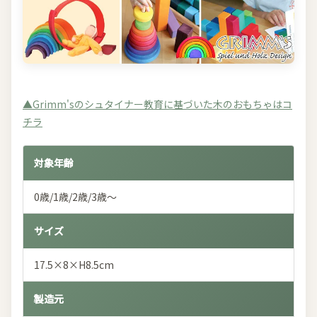
▲Grimm'sのシュタイナー教育に基づいた木のおもちゃはコ
チラ
対象年齢
0歳/1歳/2歳/3歳～
サイズ
17.5×8×H8.5cm
製造元