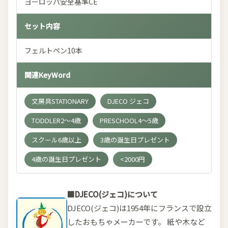
ヨーロッパ安全基準CE
セット内容
フェルトペン10本
関連KeyWord
文房具STATIONARY
DJECO ジェコ
TODDLER2～4歳
PRESCHOOL4～5歳
スクール6歳以上
3歳の誕生日プレゼント
4歳の誕生日プレゼント
<2000円
■DJECO(ジェコ)について
DJECO(ジェコ)は1954年にフランスで設立
したおもちゃメーカーです。 紙や木など