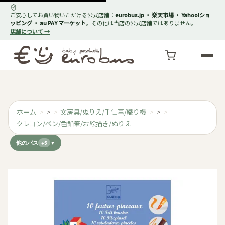
ご安心してお買い物いただける公式店舗：
eurobus.jp ・ 楽天市場 ・ Yahoo!ショ
ッピング ・ au PAY マーケット
。その他は当店の公式店舗ではありません。
店舗について →
ホーム
>
文房具/ぬりえ/手仕事/織り機
>
クレヨン/ペン/色鉛筆/お絵描き/ぬりえ
他のパス
+5