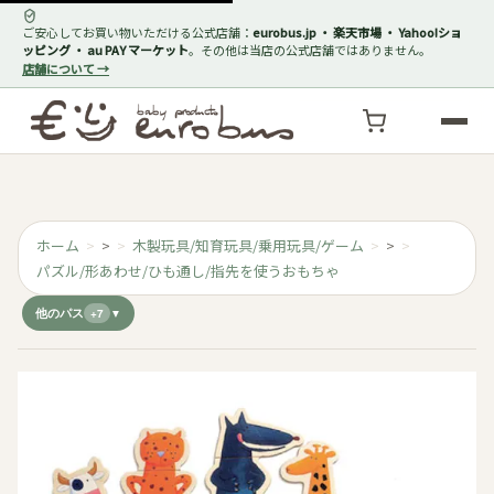
ご安心してお買い物いただける公式店舗：
eurobus.jp ・ 楽天市場 ・ Yahoo!ショ
ッピング ・ au PAY マーケット
。その他は当店の公式店舗ではありません。
店舗について →
ホーム
>
木製玩具/知育玩具/乗用玩具/ゲーム
>
パズル/形あわせ/ひも通し/指先を使うおもちゃ
他のパス
+7