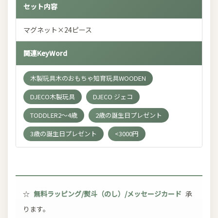
セット内容
マグネット×24ピース
関連KeyWord
木製玩具木のおもちゃ知育玩具WOODEN
DJECO木製玩具
DJECO ジェコ
TODDLER2～4歳
2歳の誕生日プレゼント
3歳の誕生日プレゼント
<3000円
☆
無料ラッピング/熨斗（のし）/メッセージカード
承
ります。