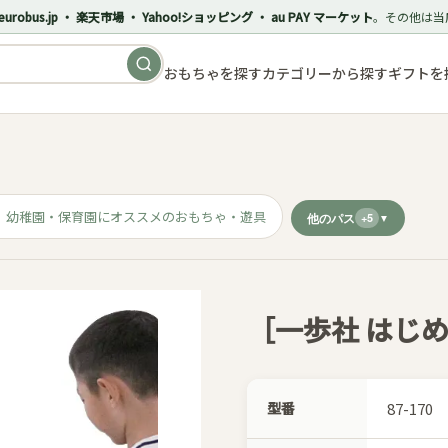
eurobus.jp ・ 楽天市場 ・ Yahoo!ショッピング ・ au PAY マーケット
。その他は当
おもちゃを探す
カテゴリーから探す
ギフトを
幼稚園・保育園にオススメのおもちゃ・遊具
他のパス
+5
［一歩社 はじ
型番
87-170