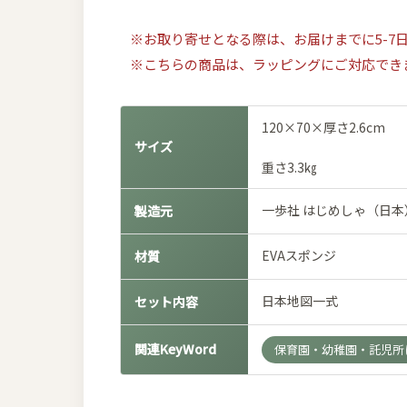
※お取り寄せとなる際は、お届けまでに5-7
※こちらの商品は、ラッピングにご対応でき
120×70×厚さ2.6cm
サイズ
重さ3.3㎏
一歩社 はじめしゃ（日
製造元
EVAスポンジ
材質
日本地図一式
セット内容
関連KeyWord
保育園・幼稚園・託児所