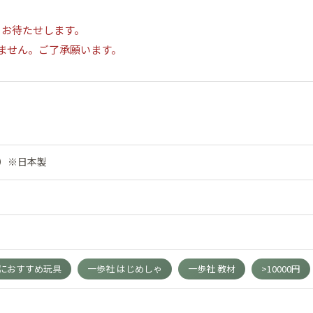
日お待たせします。
ません。ご了承願います。
本）※日本製
におすすめ玩具
一歩社 はじめしゃ
一歩社 教材
>10000円