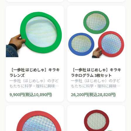
っている複眼レンズです。
ろいきれいな光り方をしま
す。
［一歩社 はじめしゃ］キラキ
［一歩社 はじめしゃ］キラキ
ラレンズ
ラホログラム 3枚セット
一歩社（はじめしゃ）の子ど
一歩社（はじめしゃ）の子ど
もたちに科学・理科に興味を
もたちに科学・理科に興味を
いだかせる安全素材のミラー
いだかせる安全素材のミラー
9,900円(税込10,890円)
26,200円(税込28,820円)
やレンズ。光の反射でおもし
やレンズ。光の反射でおもし
ろいきれいな光り方をしま
ろいきれいな光り方をしま
す。
す。