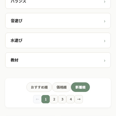
バランス
音遊び
水遊び
教材
おすすめ順
価格順
新着順
←
1
2
3
4
→