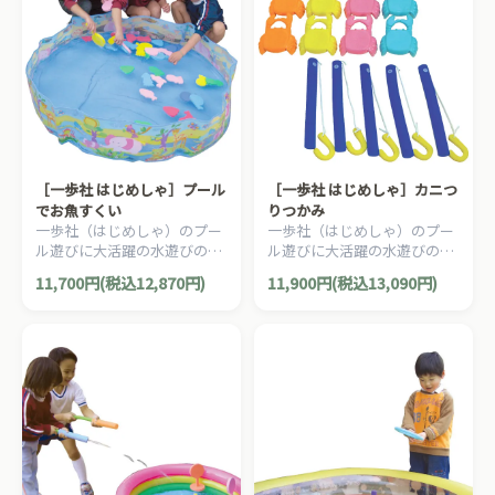
［一歩社 はじめしゃ］プール
［一歩社 はじめしゃ］カニつ
でお魚すくい
りつかみ
一歩社（はじめしゃ）のプー
一歩社（はじめしゃ）のプー
ル遊びに大活躍の水遊びのお
ル遊びに大活躍の水遊びのお
もちゃ・遊具。プールで魚す
もちゃ・遊具。カニのハサミ
11,700円(税込12,870円)
11,900円(税込13,090円)
くい遊びをしましょう。
に釣り針を引っ掛けて釣る魚
釣り（フィッシングゲーム）
です。