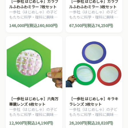
［一歩社 はじめしゃ］カラフ
［一歩社 はじめしゃ］カラフ
ルふわふわミラー 7枚セット
ルふわふわミラー 3枚セット
一歩社（はじめしゃ）の子ど
一歩社（はじめしゃ）の子ど
もたちに科学・理科に興味を
もたちに科学・理科に興味を
いだかせる安全素材のミラー
いだかせる安全素材のミラー
146,000円(税込160,600円)
67,500円(税込74,250円)
やレンズ。やわらかくて安全
やレンズ。やわらかくて安全
なミラーです。
なミラーです。
［一歩社 はじめしゃ］六角万
［一歩社 はじめしゃ］キラキ
華鏡レンズ 6枚セット
ラレンズ 3枚セット
一歩社（はじめしゃ）の子ど
一歩社（はじめしゃ）の子ど
もたちに科学・理科に興味を
もたちに科学・理科に興味を
いだかせる安全素材のミラー
いだかせる安全素材のミラー
12,900円(税込14,190円)
26,200円(税込28,820円)
やレンズ。たくさんの枠にな
やレンズ。光の反射でおもし