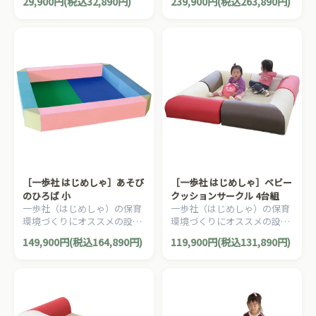
29,900円(税込32,890円)
239,900円(税込263,890円)
ズのマットです。防炎ラベル
キッズコーナー/プレイサーク
取得。
ル。EVAスポンジ製でソフト
で安全です。
［一歩社 はじめしゃ］あそび
［一歩社 はじめしゃ］ベビー
のひろば 小
クッションサークル 4台組
一歩社（はじめしゃ）の保育
一歩社（はじめしゃ）の保育
環境づくりにオススメの設備
環境づくりにオススメの設備
用品。自由に組み立てられる
用品。ソフトな素材のクッシ
149,900円(税込164,890円)
119,900円(税込131,890円)
キッズコーナー/プレイサーク
ョンです。組み合わせるとキ
ル。EVAスポンジ製でソフト
ッズコーナーに変身！
で安全です。