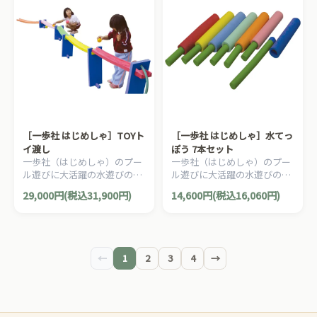
［一歩社 はじめしゃ］TOYト
［一歩社 はじめしゃ］水てっ
イ渡し
ぽう 7本セット
一歩社（はじめしゃ）のプー
一歩社（はじめしゃ）のプー
ル遊びに大活躍の水遊びのお
ル遊びに大活躍の水遊びのお
もちゃ・遊具。ソフトなスポ
もちゃ・遊具。ソフトで安全
29,000円(税込31,900円)
14,600円(税込16,060円)
ンジレールを使ってコースが
性の高いEVAスポンジ製の水
作れます。
鉄砲です。
←
1
2
3
4
→