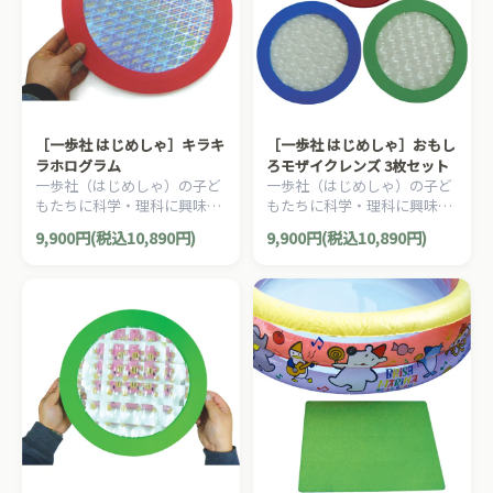
［一歩社 はじめしゃ］キラキ
［一歩社 はじめしゃ］おもし
ラホログラム
ろモザイクレンズ 3枚セット
一歩社（はじめしゃ）の子ど
一歩社（はじめしゃ）の子ど
もたちに科学・理科に興味を
もたちに科学・理科に興味を
いだかせる安全素材のミラー
いだかせる安全素材のミラー
9,900円(税込10,890円)
9,900円(税込10,890円)
やレンズ。光の反射でおもし
やレンズ。たくさんの枠にな
ろいきれいな光り方をしま
っている複眼レンズです。
す。