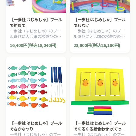
［一歩社 はじめしゃ］プール
［一歩社 はじめしゃ］プール
で的あて
でわなげ
一歩社（はじめしゃ）のプー
一歩社（はじめしゃ）のプー
ル遊びに大活躍の水遊びのお
ル遊びに大活躍の水遊びのお
もちゃ・遊具。スポンジ製の
もちゃ・遊具。プール等の水
16,400円(税込18,040円)
23,800円(税込26,180円)
水てっぽうでプールに浮かべ
面に棒を浮かべて輪投げがで
た的を狙って遊びます。
きます。
［一歩社 はじめしゃ］プール
［一歩社 はじめしゃ］プール
でさかなつり
でくるくる絵合わせ 水てっぽ
一歩社（はじめしゃ）のプー
一歩社（はじめしゃ）のプー
う3本セット