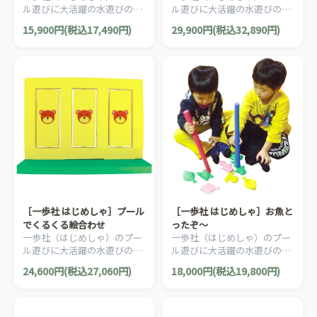
ル遊びに大活躍の水遊びのお
ル遊びに大活躍の水遊びのお
もちゃ・遊具。水中だけでな
もちゃ・遊具。水てっぽうで
15,900円(税込17,490円)
29,900円(税込32,890円)
く、床などでも魚釣り（フィ
的の絵合わせをするゲームで
ッシングゲーム）が楽しめま
す。
す。
［一歩社 はじめしゃ］プール
［一歩社 はじめしゃ］お魚と
でくるくる絵合わせ
ったぞ～
一歩社（はじめしゃ）のプー
一歩社（はじめしゃ）のプー
ル遊びに大活躍の水遊びのお
ル遊びに大活躍の水遊びのお
もちゃ・遊具。水てっぽうで
もちゃ・遊具。水底に沈む海
24,600円(税込27,060円)
18,000円(税込19,800円)
的の絵合わせをするゲームで
の生き物をもりでくっつけて
す。
獲るゲームです。