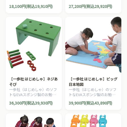
のおもちゃ・知育玩具。文字
のおもちゃ・知育玩具。安全
18,100円(税込19,910円)
27,200円(税込29,920円)
プレートの突起を指先でなぞ
性の高いEVAスポンジ製の時
って文字を認識できます。
計のおもちゃです。
［一歩社 はじめしゃ］ネジあ
［一歩社 はじめしゃ］ビッグ
そび
日本地図
一歩社（はじめしゃ）のソフ
一歩社（はじめしゃ）のソフ
トなEVAスポンジ製のお勉強
トなEVAスポンジ製のお勉強
のおもちゃ・知育玩具。ネジ
のおもちゃ・知育玩具。8つ
36,300円(税込39,930円)
39,900円(税込43,890円)
を留めたり、ネジ締め、ナッ
のエリアで色分けされた地図
トはずしが練習できます。
パズルです。