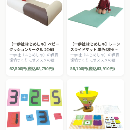
［一歩社 はじめしゃ］ベビー
［一歩社 はじめしゃ］レーン
クッションサークル 2台組
スライドマット 単色4枚セッ
一歩社（はじめしゃ）の保育
一歩社（はじめしゃ）の保育
ト
環境づくりにオススメの設備
環境づくりにオススメの設備
用品。ソフトな素材のクッシ
用品。表面からジョイント部
62,500円(税込68,750円)
58,100円(税込63,910円)
ョンです。組み合わせるとキ
分が見えないよう設計された
ッズコーナーに変身！
マットです。防炎ラベル取
得。