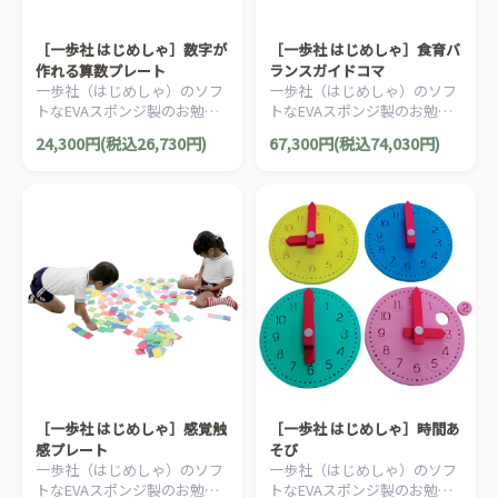
［一歩社 はじめしゃ］数字が
［一歩社 はじめしゃ］食育バ
作れる算数プレート
ランスガイドコマ
一歩社（はじめしゃ）のソフ
一歩社（はじめしゃ）のソフ
トなEVAスポンジ製のお勉強
トなEVAスポンジ製のお勉強
のおもちゃ・知育玩具。問題
のおもちゃ・知育玩具。食育
24,300円(税込26,730円)
67,300円(税込74,030円)
と答えを作って算数のお勉強
教材として使用できます。
ができます。
［一歩社 はじめしゃ］感覚触
［一歩社 はじめしゃ］時間あ
感プレート
そび
一歩社（はじめしゃ）のソフ
一歩社（はじめしゃ）のソフ
トなEVAスポンジ製のお勉強
トなEVAスポンジ製のお勉強