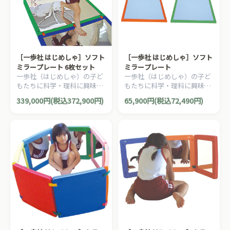
［一歩社 はじめしゃ］ソフト
［一歩社 はじめしゃ］ソフト
ミラープレート 6枚セット
ミラープレート
一歩社（はじめしゃ）の子ど
一歩社（はじめしゃ）の子ど
もたちに科学・理科に興味を
もたちに科学・理科に興味を
いだかせる安全素材のミラー
いだかせる安全素材のミラー
339,000円(税込372,900円)
65,900円(税込72,490円)
やレンズ。踏んでも壊れない
やレンズ。踏んでも大丈夫な
大丈夫なミラーです。
ミラーです。