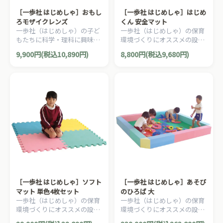
［一歩社 はじめしゃ］おもし
［一歩社 はじめしゃ］はじめ
ろモザイクレンズ
くん 安全マット
一歩社（はじめしゃ）の子ど
一歩社（はじめしゃ）の保育
もたちに科学・理科に興味を
環境づくりにオススメの設備
いだかせる安全素材のミラー
用品。お風呂、シャワールー
9,900円(税込10,890円)
8,800円(税込9,680円)
やレンズ。たくさんの枠にな
ムなど、滑りやすい場所で使
っている複眼レンズです。
用できるマットです。
［一歩社 はじめしゃ］ソフト
［一歩社 はじめしゃ］あそび
マット 単色4枚セット
のひろば 大
一歩社（はじめしゃ）の保育
一歩社（はじめしゃ）の保育
環境づくりにオススメの設備
環境づくりにオススメの設備
用品。60cm角の手頃なサイ
用品。自由に組み立てられる