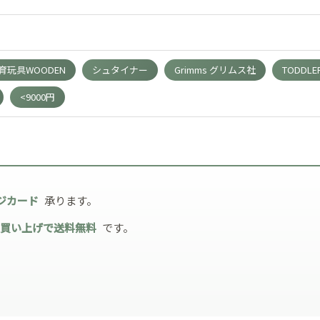
玩具WOODEN
シュタイナー
Grimms グリムス社
TODDLE
<9000円
ジカード
承ります。
お買い上げで送料無料
です。