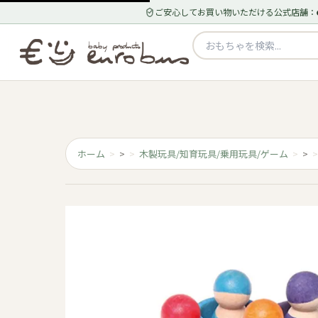
ご安心してお買い物いただける公式店舗：
ホーム
>
木製玩具/知育玩具/乗用玩具/ゲーム
>