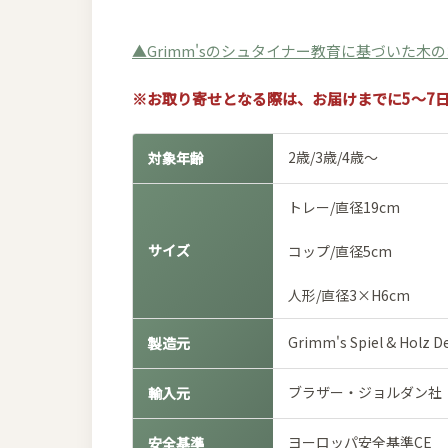
▲Grimm'sのシュタイナー教育に基づいた木
※お取り寄せとなる際は、お届けまでに5～7
2歳/3歳/4歳～
対象年齢
トレー/直径19cm
サイズ
コップ/直径5cm
人形/直径3×H6cm
Grimm's Spiel & 
製造元
ブラザー・ジョルダン社
輸入元
ヨーロッパ安全基準CE
安全基準