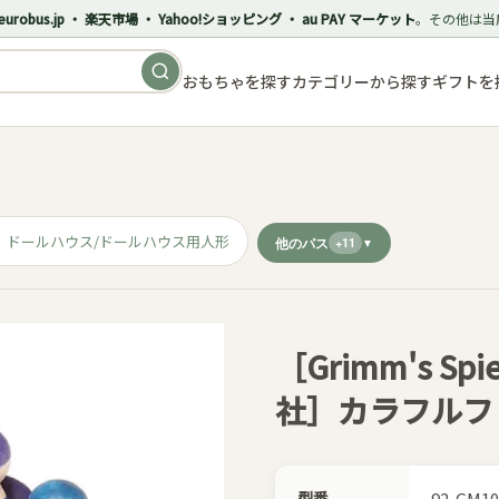
eurobus.jp ・ 楽天市場 ・ Yahoo!ショッピング ・ au PAY マーケット
。その他は当
おもちゃを探す
カテゴリーから探す
ギフトを
ドールハウス/ドールハウス用人形
他のパス
+11
［Grimm's Spi
社］カラフルフ
型番
92-GM10