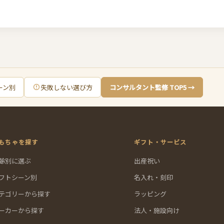
ーン別
失敗しない選び方
コンサルタント監修 TOP5 →
もちゃを探す
ギフト・サービス
齢別に選ぶ
出産祝い
フトシーン別
名入れ・刻印
テゴリーから探す
ラッピング
ーカーから探す
法人・施設向け