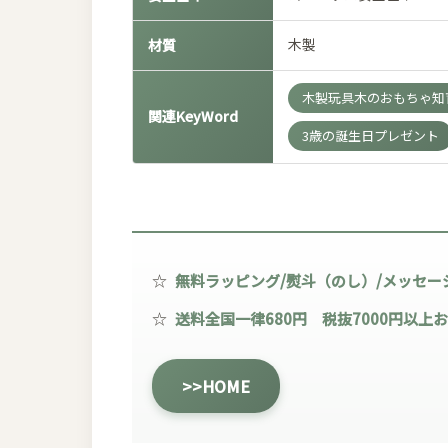
木製
材質
木製玩具木のおもちゃ知育
関連KeyWord
3歳の誕生日プレゼント
☆
無料ラッピング/熨斗（のし）/メッセー
☆
送料全国一律680円 税抜7000円以上
>>HOME