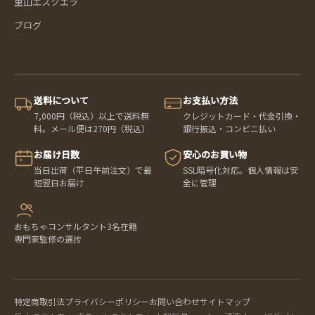
里山エスクエラ
ブログ
送料について
お支払い方法
7,000円（税込）以上で送料無
クレジットカード・代金引換・
料。メール便は270円（税込）
銀行振込・コンビニ払い
お届け日数
安心のお買い物
当日出荷（平日午前注文）で最
SSL暗号化対応。個人情報は安
短翌日お届け
全に管理
おもちゃコンサルタント3名在籍
専門家監修の選抟
特定商取引法
プライバシーポリシー
お問い合わせ
サイトマップ