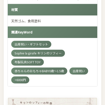
材質
天然ゴム、食用塗料
関連KeyWord
出産祝い・ギフトセット
Sophie la girafe キリンのソフィー
布製玩具SOFT TOY
赤ちゃんのおもちゃBABY0歳～1.5歳
出産祝い
<6000円