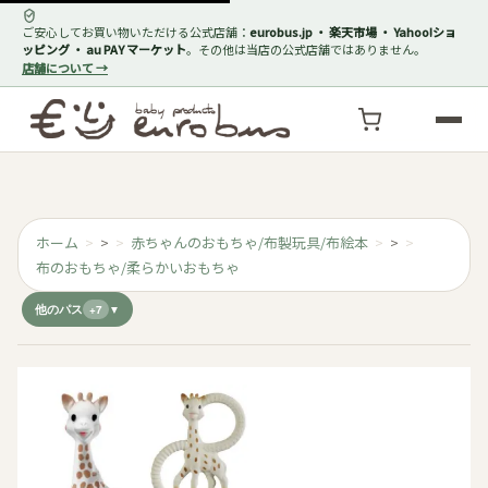
ご安心してお買い物いただける公式店舗：
eurobus.jp ・ 楽天市場 ・ Yahoo!ショ
ッピング ・ au PAY マーケット
。その他は当店の公式店舗ではありません。
店舗について →
ホーム
>
赤ちゃんのおもちゃ/布製玩具/布絵本
>
布のおもちゃ/柔らかいおもちゃ
他のパス
+7