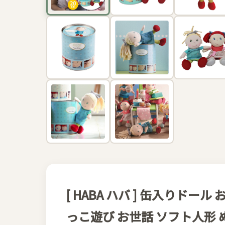
[ HABA ハバ ] 缶入りドール
っこ遊び お世話 ソフト人形