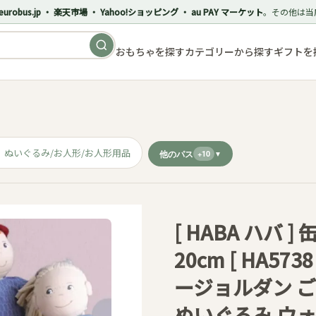
eurobus.jp ・ 楽天市場 ・ Yahoo!ショッピング ・ au PAY マーケット
。その他は当
おもちゃを探す
カテゴリーから探す
ギフトを
ぬいぐるみ/お人形/お人形用品
他のパス
+10
[ HABA ハバ
20cm [ HA57
ージョルダン ご
ぬいぐるみ ウ