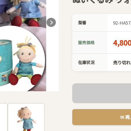
型番
92-HA57
4,80
販売価格
在庫状況
売り切れ
✉︎