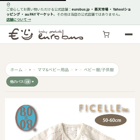
ご安心してお買い物いただける公式店舗：
eurobus.jp ・ 楽天市場 ・ Yahoo!ショ
ッピング ・ au PAY マーケット
。その他は当店の公式店舗ではありません。
店舗について →
ホーム
>
ママ&ベビー用品
>
ベビー服/子供服
他のパス
+9