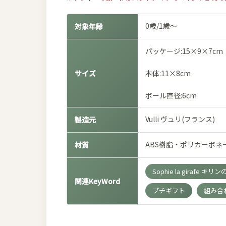
0歳/1歳～
対象年齢
パッケージ:15×9×7cm
サイズ
本体:11×8cm
ボール直径:6cm
Vulli ヴュリ(フランス)
製造元
ABS樹脂・ポリカーボネ
材質
Sophie la girafe キ
関連KeyWord
プチギフト
組み合