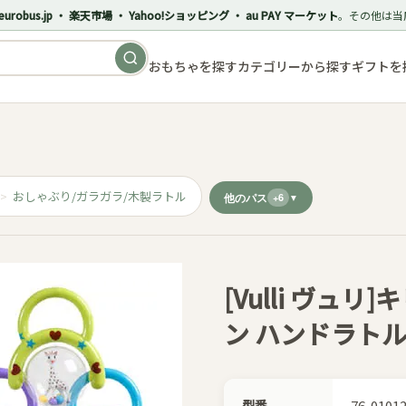
eurobus.jp ・ 楽天市場 ・ Yahoo!ショッピング ・ au PAY マーケット
。その他は当
おもちゃを探す
カテゴリーから探す
ギフトを
おしゃぶり/ガラガラ/木製ラトル
他のパス
+6
[Vulli ヴュ
ン ハンドラト
型番
76-0101