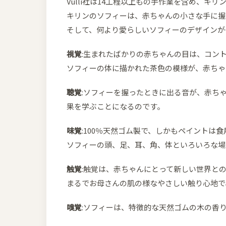
Vulli社は14工程以上もの手作業を含め、キ
キリンのソフィーは、赤ちゃんの小さな手に握
そして、何より愛らしいソフィーのデザインが
視覚
:生まれたばかりの赤ちゃんの目は、コン
ソフィーの体に描かれた茶色の模様が、赤ちゃ
聴覚
:ソフィーを握ったときに出る音が、赤ち
果を学ぶことになるのです。
味覚
:100％天然ゴム製で、しかもペイントは
ソフィーの頭、足、耳、角、体といろいろな場
触覚
:触覚は、赤ちゃんにとって新しい世界と
まるでお母さんの肌の様なやさしい触り心地で
嗅覚
:ソフィーは、特徴的な天然ゴムの木の香