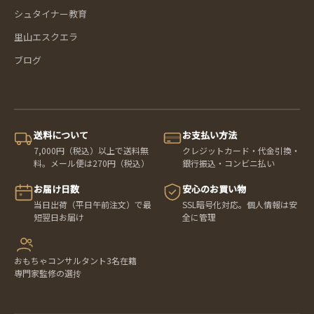
シュタイナー教育
里山エスクエラ
ブログ
送料について
お支払い方法
7,000円（税込）以上で送料無
クレジットカード・代金引換・
料。メール便は270円（税込）
銀行振込・コンビニ払い
お届け日数
安心のお買い物
当日出荷（平日午前注文）で最
SSL暗号化対応。個人情報は安
短翌日お届け
全に管理
おもちゃコンサルタント3名在籍
専門家監修の選抟