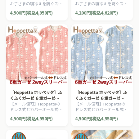
お子さまの寝冷えを防ぐスリ
お子さまの寝冷えを防ぐスリ
ーパー。おふとんからはみ出
ーパー。おふとんからはみ出
4,500円(税込4,950円)
4,200円(税込4,620円)
しても安心です。
しても安心です。
［Hoppetta ホッペッタ］ふ
［Hoppetta ホッペッタ］ふ
くふくガーゼ ６重ガーゼ
くふくガーゼ ６重ガーゼ
【メール便可】Hoppettaの
【メール便可】Hoppettaの
2wayスリーパー 袖付き サー
2wayスリーパー 袖付き スカ
ドレス式とカバーオール式の
ドレス式とカバーオール式の
モンピンク
イブルー
2wayで使える6重ガーゼスリ
2wayで使える6重ガーゼスリ
4,500円(税込4,950円)
4,500円(税込4,950円)
ーパー。お子さまの成長に合
ーパー。お子さまの成長に合
わせて長く使用することがで
わせて長く使用することがで
きます。
きます。