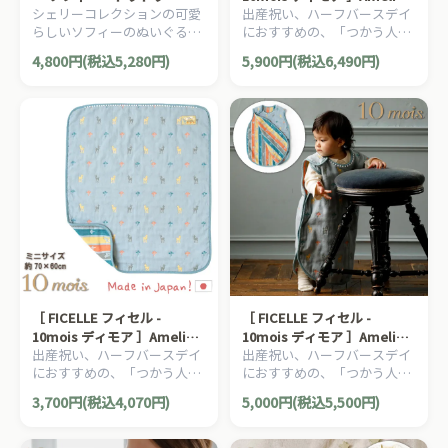
シェリーコレクションの可愛
出産祝い、ハーフバースデイ
アメリ ガーゼケット ベビー
らしいソフィーのぬいぐるみ
におすすめの、「つかう人が
サイズ ふくふくガーゼ 6重ガ
に、小さなタオルがついてい
本当に笑顔になれるモノ」を
ーゼ 日本製 バンビ きのこ
4,800円(税込5,280円)
5,900円(税込6,490円)
ます。ご出産祝いにオススメ
大切に出産準備グッズ、
な、フランスらしいデザイン
10mois ディモアのママ＆ベ
のキリンのソフィーコレクシ
ビー用品です。
ョンシリーズです。
［ FICELLE フィセル -
［ FICELLE フィセル -
10mois ディモア ］Amelie
10mois ディモア ］Amelie
出産祝い、ハーフバースデイ
出産祝い、ハーフバースデイ
アメリ ミニガーゼケット ミ
アメリ スリーパー ベビーサ
におすすめの、「つかう人が
におすすめの、「つかう人が
ニサイズ ふくふくガーゼ 6重
イズ ふくふくガーゼ 6重ガー
本当に笑顔になれるモノ」を
本当に笑顔になれるモノ」を
ガーゼ 日本製 バンビ きのこ
ゼ 日本製 バンビ きのこ
3,700円(税込4,070円)
5,000円(税込5,500円)
大切に出産準備グッズ、
大切に出産準備グッズ、
10mois ディモアのママ＆ベ
10mois ディモアのママ＆ベ
ビー用品です。
ビー用品です。