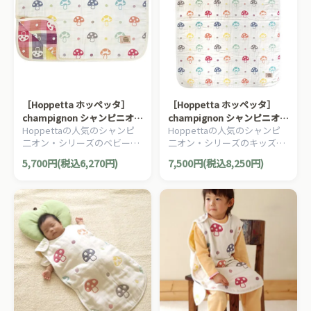
［Hoppetta ホッペッタ］
［Hoppetta ホッペッタ］
champignon シャンピニオン
champignon シャンピニオン
Hoppettaの人気のシャンピ
Hoppettaの人気のシャンピ
６重ガーゼベビーケット
６重ガーゼトドラーケット
二オン・シリーズのベビー用
二オン・シリーズのキッズ用
の６重ガーゼケットです。夏
の６重ガーゼケットです。。
5,700円(税込6,270円)
7,500円(税込8,250円)
はさらさら、冬はあったか。
夏はさらさら、冬はあった
1年中使えます。
か。1年中使えます。