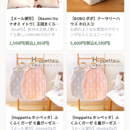
【メール便可】［Naomi Ito
［BOBO ボボ］ナーサリーハ
ナオミ イトウ］王冠まくら
ウス ホロスコ
【mail可】気分は王様♪飾っ
お顔のようなお家型のデザイ
アメザイク
ても楽しいNAOMI ITO(ナオミ
ンがなんともユニークな
イトウ)のドーナツ枕です。
BOBOのベビーアイテム収納
1,500円(税込1,650円)
5,800円(税込6,380円)
表面の生地はダブルガーゼを
ケース。Lサイズのおむつが
使用しています。
約25枚入ります！
［Hoppetta ホッペッタ］ふ
［Hoppetta ホッペッタ］ふ
くふくガーゼ ６重ガーゼスリ
くふくガーゼ ６重ガーゼスリ
【メール便可】Hoppettaの
【メール便可】Hoppettaの
ーパー スカイブルー
ーパー サーモンピンク