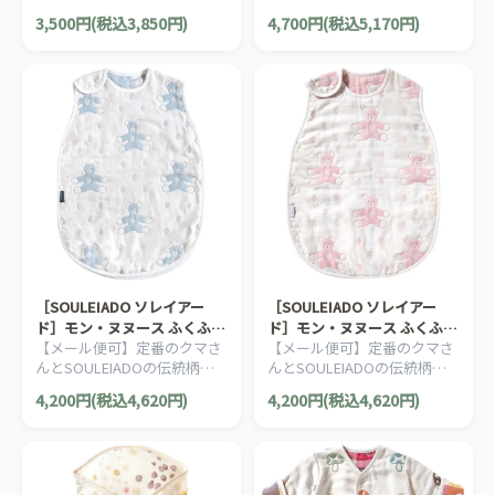
姿勢からくる肩やくびのこり
ーズの６重ガーゼスリーパー
3,500円(税込3,850円)
4,700円(税込5,170円)
を軽減するBOBOの授乳クッ
です。赤ちゃんの寝冷え防止
ションです。
に役立ちます！
［SOULEIADO ソレイアー
［SOULEIADO ソレイアー
ド］モン・ヌヌース ふくふく
ド］モン・ヌヌース ふくふく
【メール便可】定番のクマさ
【メール便可】定番のクマさ
ガーゼ ６重ガーゼスリーパー
ガーゼ ６重ガーゼスリーパー
んとSOULEIADOの伝統柄を
んとSOULEIADOの伝統柄を
ブルー
ピンク
組み合わせ全面にあしらった
組み合わせ全面にあしらった
4,200円(税込4,620円)
4,200円(税込4,620円)
6重ガーゼスリーパー。寝冷
6重ガーゼスリーパー。寝冷
え防止にとっても便利なアイ
え防止にとっても便利なアイ
テムです。
テムです。