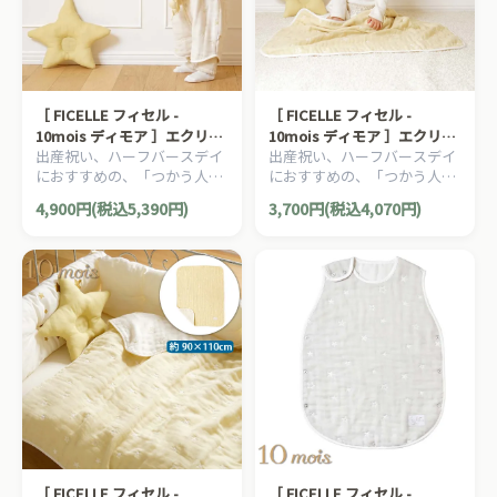
［ FICELLE フィセル -
［ FICELLE フィセル -
10mois ディモア ］エクリュ
10mois ディモア ］エクリュ
出産祝い、ハーフバースデイ
出産祝い、ハーフバースデイ
2wayスリーパー 袖付き ふく
ミニガーゼケット ミニサイズ
におすすめの、「つかう人が
におすすめの、「つかう人が
ふくガーゼ 6重ガーゼ 日本製
ふくふくガーゼ 6重ガーゼ 日
本当に笑顔になれるモノ」を
本当に笑顔になれるモノ」を
カバーオール 星 スター イエ
本製 おくるみ ベビーケット
4,900円(税込5,390円)
3,700円(税込4,070円)
大切に出産準備グッズ、
大切に出産準備グッズ、
ロー
星 スター イエロー
10mois ディモアのママ＆ベ
10mois ディモアのママ＆ベ
ビー用品です。
ビー用品です。
［ FICELLE フィセル -
［ FICELLE フィセル -