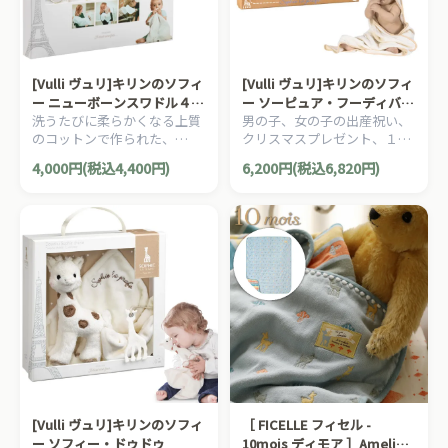
[Vulli ヴュリ]キリンのソフィ
[Vulli ヴュリ]キリンのソフィ
ー ニューボーンスワドル４枚
ー ソーピュア・フーディバス
洗うたびに柔らかくなる上質
男の子、女の子の出産祝い、
セット
タオル
のコットンで作られた、
クリスマスプレゼント、１歳
70×70cmの使いやすいサイ
の誕生日にオススメ、赤ちゃ
4,000円(税込4,400円)
6,200円(税込6,820円)
ズのおくるみ（スワドル）４
んにも地球にも優しいキリン
枚セットです。
のソフィー ソー・ピュアシリ
ーズです。
[Vulli ヴュリ]キリンのソフィ
［ FICELLE フィセル -
ー ソフィー・ドゥドゥ
10mois ディモア ］Amelie