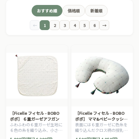
おすすめ順
価格順
新着順
←
1
2
3
4
5
6
→
［Ficelle フィセル - BOBO
［Ficelle フィセル - BOBO
ボボ］ ６重ガーゼアフガン
ボボ］ ママ&ベビークッショ
ふわふわの６重ガーゼ生地に
表面には６重ガーゼに色糸を
ン
６色の糸を織り込み、小さな
織り込んだクロス柄の授乳ク
クロス柄を表現したアフガン
ッションです。裏面には鮮や