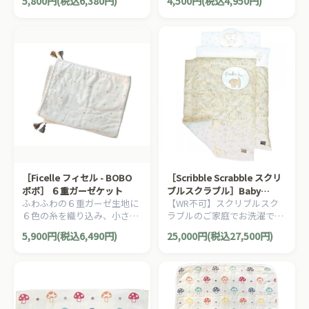
5,800円(税込6,380円)
4,500円(税込4,950円)
です。
かな天竺ボーダーです。
［Ficelle フィセル - BOBO
［Scribble Scrabble スクリ
ボボ］ ６重ガーゼケット
ブルスクラブル］Baby
ふわふわの６重ガーゼ生地に
【WR不可】スクリブルスク
Graffiti ベビーお布団セット
６色の糸を織り込み、小さな
ラブルのご家庭でお洗濯でき
ベージュ
クロス柄を表現したガーゼケ
る保温・放湿性が良い高級素
5,900円(税込6,490円)
25,000円(税込27,500円)
ットです。
材を使用したベビー布団セッ
トです。