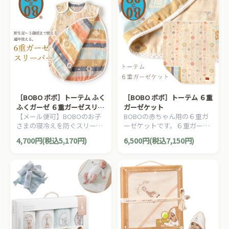
［BOBO ボボ］トーテム ふく
［BOBO ボボ］トーテム ６重
ふくガーゼ ６重ガーゼスリー
ガーゼケット
【メール便可】BOBOのお子
BOBOの赤ちゃん用の６重ガ
パー
さまの寝冷えを防ぐスリーパ
ーゼケットです。６重ガーゼ
ー。おふとんからはみ出して
ケットは、夏はさらさら冬は
4,700円(税込5,170円)
6,500円(税込7,150円)
も安心です。新生児から3歳
あったか。
頃まで長く使用できます。