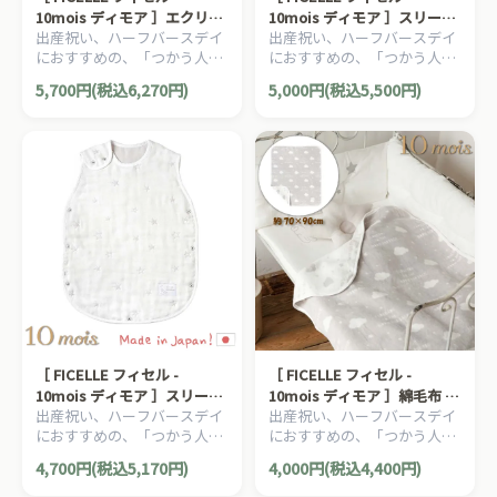
10mois ディモア ］エクリュ
10mois ディモア ］スリーパ
出産祝い、ハーフバースデイ
出産祝い、ハーフバースデイ
ガーゼケット ふくふくガーゼ
ー トドラー・キッズサイズ
におすすめの、「つかう人が
におすすめの、「つかう人が
6重ガーゼ 日本製 カバーオー
ふくふくガーゼ 6重ガーゼ 日
本当に笑顔になれるモノ」を
本当に笑顔になれるモノ」を
ル 星 スター イエロー
本製 2歳-7歳
5,700円(税込6,270円)
5,000円(税込5,500円)
大切に出産準備グッズ、
大切に出産準備グッズ、
10mois ディモアのママ＆ベ
10mois ディモアのママ＆ベ
ビー用品です。
ビー用品です。
［ FICELLE フィセル -
［ FICELLE フィセル -
10mois ディモア ］スリーパ
10mois ディモア ］綿毛布 グ
出産祝い、ハーフバースデイ
出産祝い、ハーフバースデイ
ー ホワイト ベビーサイズ ふ
レー 日本製 マルチケット お
におすすめの、「つかう人が
におすすめの、「つかう人が
くふくガーゼ 6重ガーゼ 日本
くるみ スワドル
本当に笑顔になれるモノ」を
本当に笑顔になれるモノ」を
製 新生児～3歳頃まで
4,700円(税込5,170円)
4,000円(税込4,400円)
大切に出産準備グッズ、
大切に出産準備グッズ、
10mois ディモアのママ＆ベ
10mois ディモアのママ＆ベ