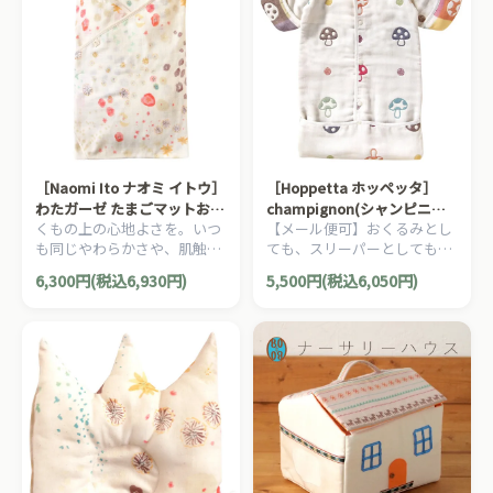
［Naomi Ito ナオミ イトウ］
［Hoppetta ホッペッタ］
わたガーゼ たまごマットおく
champignon(シャンピニオ
くもの上の心地よさを。いつ
【メール便可】おくるみとし
るみCLOUD アメザイク
ン) おくるみスリーパー
も同じやわらかさや、肌触
ても、スリーパーとしても使
り、温もりが、赤ちゃんの心
用できるHoppettaの便利ベ
6,300円(税込6,930円)
5,500円(税込6,050円)
の安定を生むたまごマットお
ビーアイテム！スリーパーは
くるみCLOUDです。
赤ちゃんの寝冷え防止に役立
ちます！