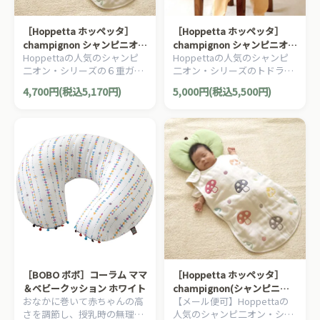
［Hoppetta ホッペッタ］
［Hoppetta ホッペッタ］
champignon シャンピニオン
champignon シャンピニオン
Hoppettaの人気のシャンピ
Hoppettaの人気のシャンピ
ふくふくガーゼ ６重ガーゼス
ふくふくガーゼ ６重ガーゼ
二オン・シリーズの６重ガー
二オン・シリーズのトドラ
リーパー
トドラーキッズ スリーパー
ゼスリーパー。赤ちゃんの寝
ー・キッズ用の６重ガーゼス
4,700円(税込5,170円)
5,000円(税込5,500円)
冷え防止に役立ちます！
リーパー。お子様の寝冷え防
止に1年中活躍します！
［BOBO ボボ］コーラム ママ
［Hoppetta ホッペッタ］
＆ベビークッション ホワイト
champignon(シャンピニオ
おなかに巻いて赤ちゃんの高
【メール便可】Hoppettaの
ン) ふくふくガーゼ ６重ガー
さを調節し、授乳時の無理な
人気のシャンピ二オン・シリ
ゼスリーパー