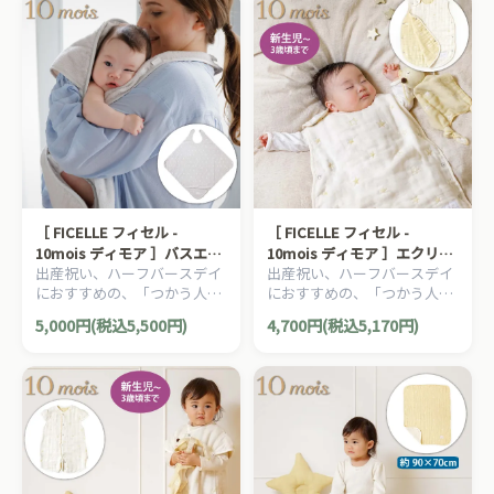
［ FICELLE フィセル -
［ FICELLE フィセル -
10mois ディモア ］バスエプ
10mois ディモア ］エクリュ
出産祝い、ハーフバースデイ
出産祝い、ハーフバースデイ
ロン 王冠 アルファベット お
スリーパー ベビーサイズ ふ
におすすめの、「つかう人が
におすすめの、「つかう人が
くるみ お風呂 沐浴
くふくガーゼ 6重ガーゼ 日本
本当に笑顔になれるモノ」を
本当に笑顔になれるモノ」を
製 星 スター イエロー
5,000円(税込5,500円)
4,700円(税込5,170円)
大切に出産準備グッズ、
大切に出産準備グッズ、
10mois ディモアのママ＆ベ
10mois ディモアのママ＆ベ
ビー用品です。
ビー用品です。