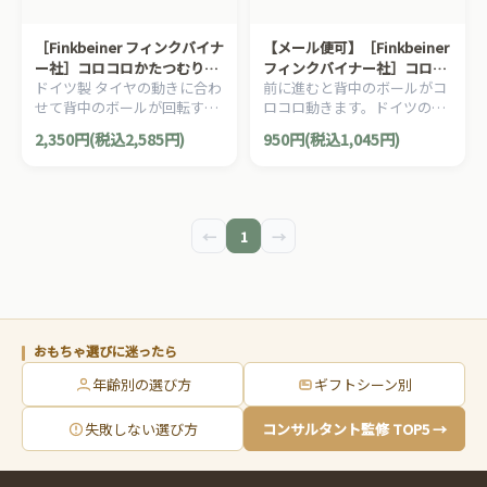
［Finkbeiner フィンクバイナ
【メール便可】［Finkbeiner
ー社］コロコロかたつむりさ
フィンクバイナー社］コロコ
ドイツ製 タイヤの動きに合わ
前に進むと背中のボールがコ
ん パパ LL
ロかたつむりさん ベビー S
せて背中のボールが回転す
ロコロ動きます。ドイツの可
る、コロコロかたつむりさん
愛い木製カタツムリさん。
2,350円(税込2,585円)
950円(税込1,045円)
です。
←
1
→
おもちゃ選びに迷ったら
年齢別の選び方
ギフトシーン別
失敗しない選び方
コンサルタント監修 TOP5 →