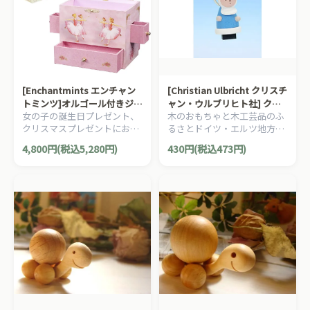
[Enchantmints エンチャン
[Christian Ulbricht クリスチ
トミンツ]オルゴール付きジュ
ャン・ウルブリヒト社] クリ
女の子の誕生日プレゼント、
木のおもちゃと木工芸品のふ
エリーボックス バレリーナ
スマスオーナメント Petrus
クリスマスプレゼントにお勧
るさとドイツ・エルツ地方ザ
めの、夢が詰まった、水彩画
イフェン村の手工芸の聖ペト
4,800円(税込5,280円)
430円(税込473円)
がデザインされた、オルゴー
ロの木製クリスマスオーナメ
ル付きのジュエリーボックス
ントです。
です。