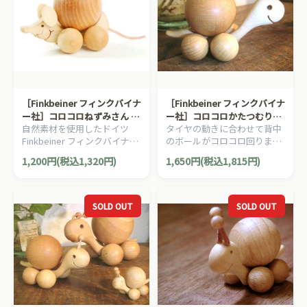
［Finkbeiner フィンクバイナ
［Finkbeiner フィンクバイナ
ー社］コロコロねずみさん マ
ー社］コロコロかたつむりさ
自然素材を使用したドイツ
タイヤの動きに合わせて背中
マ M
ん ママ L
Finkbeiner フィンクバイナー
のボールがコロコロ回りま
社製のインテリア/インテリア
す。
1,200円(税込1,320円)
1,650円(税込1,815円)
トーイです。
SOLD OUT
SOLD OUT