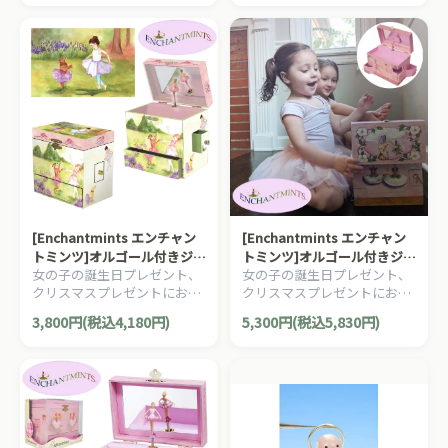
ル付きのジュエリーボックス
ル付きのジュエリーボックス
です。
です。
[Enchantmints エンチャン
[Enchantmints エンチャン
トミンツ]オルゴール付きジュ
トミンツ]オルゴール付きジュ
女の子の誕生日プレゼント、
女の子の誕生日プレゼント、
エリーボックス バレリーナ
エリーボックス バレエスクー
クリスマスプレゼントにお勧
クリスマスプレゼントにお勧
チュチュとドッグ
ル
めの、夢が詰まった、水彩画
めの、夢が詰まった、水彩画
3,800円(税込4,180円)
5,300円(税込5,830円)
がデザインされた、オルゴー
がデザインされた、オルゴー
ル付きのジュエリーボックス
ル付きのジュエリーボックス
です。
です。