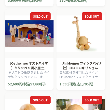
3,900円(税込4,290円)
380円(税込418円)
ニサイズの木馬の木製クリス
マスオーナメントです。
SOLD OUT
SOLD OUT
［Ostheimer オストハイマ
［Finkbeiner フィンクバイナ
ー］クリッペン 馬小屋 生誕
ー社］コロコロキリンさん マ
キリストの生誕を表したドイ
自然素材を使用したドイツ
セット
マ M
ツ製クリッペンです。オスト
Finkbeiner フィンクバイナー
ハイマーの木製人形と
社製のインテリア/インテリア
52,600円(税込57,860円)
1,550円(税込1,705円)
Norbert Verneuerの馬小屋の
トーイです。
セットです。
SOLD OUT
SOLD OUT