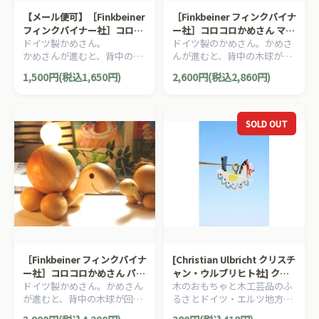
【メール便可】［Finkbeiner
［Finkbeiner フィンクバイナ
フィンクバイナー社］コロコ
ー社］コロコロかめさん ママ
ドイツ製かめさん。
ドイツ製のかめさん。かめさ
ロかめさん ベビー S
L
かめさんが進むと、背中の木
んが進むと、背中の木球が回
球が回ります。
ります。
1,500円(税込1,650円)
2,600円(税込2,860円)
SOLD OUT
［Finkbeiner フィンクバイナ
[Christian Ulbricht クリスチ
ー社］コロコロかめさん パパ
ャン・ウルブリヒト社] クリ
ドイツ製かめさん。かめさん
木のおもちゃと木工芸品のふ
LL
スマスオーナメント 木馬 ミ
が進むと、背中の木球が回り
るさとドイツ・エルツ地方ザ
ニミニ
ます。
イフェン村の手工芸のミニミ