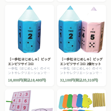
す。
パグパズルです。
［一歩社 はじめしゃ］ビッグ
［一歩社 はじめしゃ］ビッグ
エンピツサイコロ
エンピツサイコロ 2個セット
一歩社（はじめしゃ）のイベ
一歩社（はじめしゃ）のイベ
ントやレクリエーションで利
ントやレクリエーションで利
用できるおもちゃ・遊具。エ
用できるおもちゃ・遊具。エ
16,800円(税込18,480円)
32,100円(税込35,310円)
ンピツころがしタイプのおも
ンピツころがしタイプのおも
しろサイコロです。
しろサイコロです。