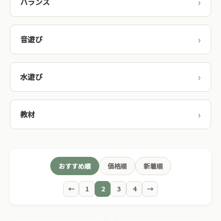
バランス
音遊び
水遊び
教材
おすすめ順
価格順
新着順
←
1
2
3
4
→