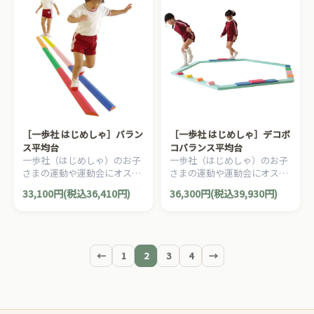
［一歩社 はじめしゃ］バラン
［一歩社 はじめしゃ］デコボ
ス平均台
コバランス平均台
一歩社（はじめしゃ）のお子
一歩社（はじめしゃ）のお子
さまの運動や運動会にオスス
さまの運動や運動会にオスス
メのおもちゃ・遊具。低くて
メのおもちゃ・遊具。階段・
33,100円(税込36,410円)
36,300円(税込39,930円)
怖さは少ないですが、意外と
竹ふみ・平面タイプが追加さ
難しい平均台です。
れたバランス平均台です。
←
1
2
3
4
→