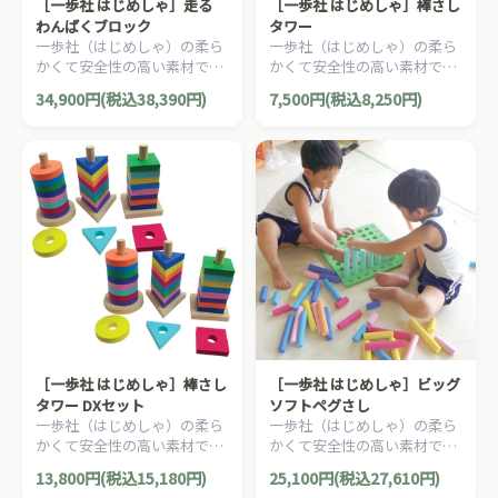
［一歩社 はじめしゃ］走る
［一歩社 はじめしゃ］棒さし
わんぱくブロック
タワー
一歩社（はじめしゃ）の柔ら
一歩社（はじめしゃ）の柔ら
かくて安全性の高い素材で作
かくて安全性の高い素材で作
られたブロック。円形状にも
られたブロック。ソフトで安
34,900円(税込38,390円)
7,500円(税込8,250円)
組み立てられるスポンジのブ
全性の高いEVAスポンジ製の
ロックです。
スタッキングブロックです。
［一歩社 はじめしゃ］棒さし
［一歩社 はじめしゃ］ビッグ
タワー DXセット
ソフトペグさし
一歩社（はじめしゃ）の柔ら
一歩社（はじめしゃ）の柔ら
かくて安全性の高い素材で作
かくて安全性の高い素材で作
られたブロック。棒さしタワ
られたブロック。ソフトで安
13,800円(税込15,180円)
25,100円(税込27,610円)
ー 2セット分のお得セットで
全性の高いEVAスポンジ製の