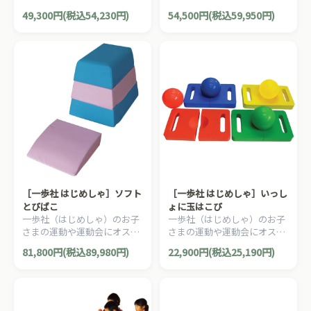
メのおもちゃ・遊具。組み立
メのおもちゃ・遊具。ソフト
49,300円(税込54,230円)
54,500円(税込59,950円)
て式の玉入れカゴです。トン
で安全性の高いEVAスポンジ
ネル遊びにも使えます。
製のポールです。
［一歩社 はじめしゃ］ソフト
［一歩社 はじめしゃ］いっし
とびばこ
ょに玉はこび
一歩社（はじめしゃ）のお子
一歩社（はじめしゃ）のお子
さまの運動や運動会にオスス
さまの運動や運動会にオスス
メのおもちゃ・遊具。ソフト
メのおもちゃ・遊具。2人で
81,800円(税込89,980円)
22,900円(税込25,190円)
な素材の跳び箱運動用品で
協力して玉を落とさないよう
す。
に運ぶ運動会用品です。