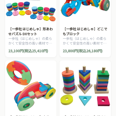
［一歩社 はじめしゃ］形あわ
［一歩社 はじめしゃ］どこで
せパズル DXセット
もブロック
一歩社（はじめしゃ）の柔ら
一歩社（はじめしゃ）の柔ら
かくて安全性の高い素材で作
かくて安全性の高い素材で作
られたブロック。形あわせパ
られたブロック。タイヤが動
23,100円(税込25,410円)
23,800円(税込26,180円)
ズル2セット分のお得セット
く乗り物を作ることができる
です。
ブロックです。