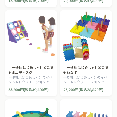
13,900円(税込15,290円)
29,900円(税込32,890円)
フトで安全性の高いビッグサ
ロープで狙いをつけてボーリ
イズのサイコロです。
ングができます。
［一歩社 はじめしゃ］どこで
［一歩社 はじめしゃ］どこで
もミニディスク
もわなげ
一歩社（はじめしゃ）のイベ
一歩社（はじめしゃ）のイベ
ントやレクリエーションで利
ントやレクリエーションで利
用できるおもちゃ・遊具。ソ
用できるおもちゃ・遊具。ソ
35,900円(税込39,490円)
26,200円(税込28,820円)
フトで安全性の高いEVAスポ
フトで安全性の高いEVAスポ
ンジ製のミニディスクです。
ンジ製の輪投げです。