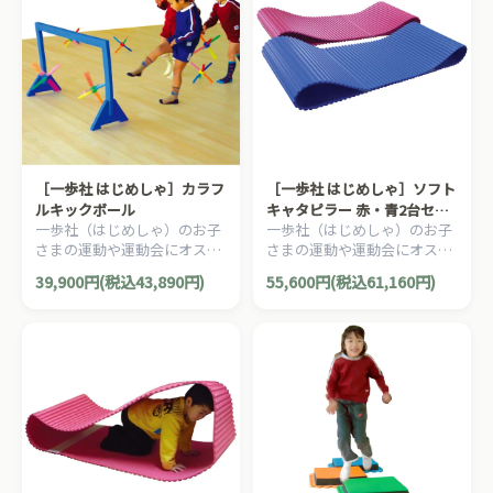
［一歩社 はじめしゃ］カラフ
［一歩社 はじめしゃ］ソフト
ルキックボール
キャタピラー 赤・青2台セッ
一歩社（はじめしゃ）のお子
一歩社（はじめしゃ）のお子
ト
さまの運動や運動会にオスス
さまの運動や運動会にオスス
メのおもちゃ・遊具。サッカ
メのおもちゃ・遊具。EVAス
39,900円(税込43,890円)
55,600円(税込61,160円)
ーのようにゴールに入れるゲ
ポンジ製のキャタピラ競争用
ームが楽しめます。
品です。