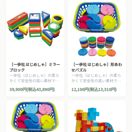
［一歩社 はじめしゃ］ミラー
［一歩社 はじめしゃ］形あわ
ブロック
せパズル
一歩社（はじめしゃ）の柔ら
一歩社（はじめしゃ）の柔ら
かくて安全性の高い素材で作
かくて安全性の高い素材で作
られたブロック。ブロックの
られたブロック。ソフトで安
39,900円(税込43,890円)
12,100円(税込13,310円)
両面に割れないミラーが付い
全性の高いEVAスポンジ製の
ています。
形合わせブロックです。