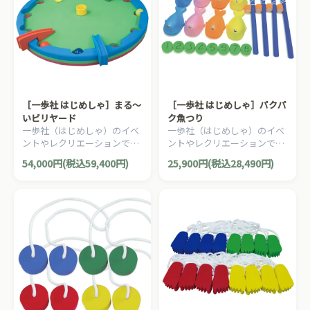
［一歩社 はじめしゃ］まる～
［一歩社 はじめしゃ］パクパ
いビリヤード
ク魚つり
一歩社（はじめしゃ）のイベ
一歩社（はじめしゃ）のイベ
ントやレクリエーションで利
ントやレクリエーションで利
用できるおもちゃ・遊具。ビ
用できるおもちゃ・遊具。
54,000円(税込59,400円)
25,900円(税込28,490円)
リヤード感覚で遊べるゲーム
様々なイベントで使える魚釣
です。
りゲーム（フィッシングゲー
ム）です。