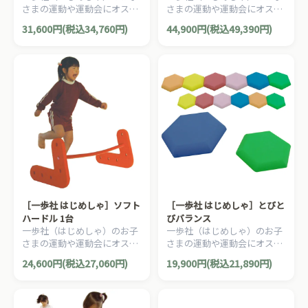
さまの運動や運動会にオスス
さまの運動や運動会にオスス
メのおもちゃ・遊具。ソフト
メのおもちゃ・遊具。ソフト
31,600円(税込34,760円)
44,900円(税込49,390円)
な素材の一人用ジャンピング
で安全性の高いEVAスポンジ
マットです。
製のハードルです。
［一歩社 はじめしゃ］ソフト
［一歩社 はじめしゃ］とびと
ハードル 1台
びバランス
一歩社（はじめしゃ）のお子
一歩社（はじめしゃ）のお子
さまの運動や運動会にオスス
さまの運動や運動会にオスス
メのおもちゃ・遊具。ソフト
メのおもちゃ・遊具。六角形
24,600円(税込27,060円)
19,900円(税込21,890円)
で安全性の高いEVAスポンジ
形状のEVAスポンジ製の飛び
製のハードルです。
石です。