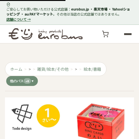
ご安心してお買い物いただける公式店舗：
eurobus.jp ・ 楽天市場 ・ Yahoo!ショ
ッピング ・ au PAY マーケット
。その他は当店の公式店舗ではありません。
店舗について →
ホーム
>
雑貨/絵本/その他
>
絵本/書籍
他のパス
+8