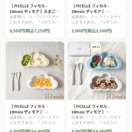
［ FICELLE フィセル -
［ FICELLE フィセル -
10mois ディモア ］たまごマ
10mois ディモア ］
出産祝い、ハーフバースデイ
出産祝い、ハーフバースデイ
ットおくるみCLOUD 日本製
mamamanma マママンマ
におすすめの、「つかう人が
におすすめの、「つかう人が
新生児 ブランケット お出か
お食事シリコンマット
本当に笑顔になれるモノ」を
本当に笑顔になれるモノ」を
け お昼寝 お宮参り セレモニ
6,500円(税込7,150円)
3,000円(税込3,300円)
大切に出産準備グッズ、
大切に出産準備グッズ、
ードレス
10mois ディモアのママ＆ベ
10mois ディモアのママ＆ベ
ビー用品です。
ビー用品です。
［ FICELLE フィセル -
［ FICELLE フィセル -
10mois ディモア ］
10mois ディモア ］
出産祝い、ハーフバースデイ
出産祝い、ハーフバースデイ
mamamanma マママンマ
mamamanma マママンマ
におすすめの、「つかう人が
におすすめの、「つかう人が
プレートセット フレンチバニ
プレートセット ブルー 日本
本当に笑顔になれるモノ」を
本当に笑顔になれるモノ」を
ラ 日本製 お食い初め ベビー
製 お食い初め ベビー食器 カ
4,000円(税込4,400円)
4,000円(税込4,400円)