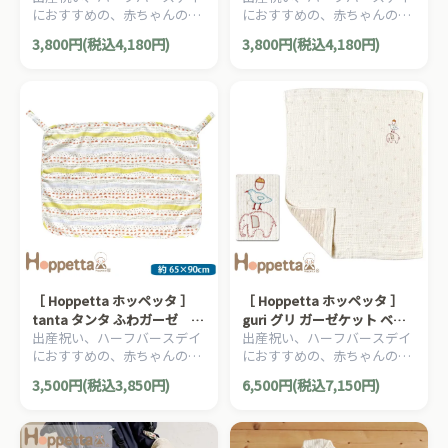
におすすめの、赤ちゃんのほ
におすすめの、赤ちゃんのほ
ル 消臭加工 サコッシュ オム
ル 消臭加工 サコッシュ オム
っぺたのような、ナチュラル
っぺたのような、ナチュラル
ツ入れ
ツ入れ
3,800円(税込4,180円)
3,800円(税込4,180円)
な暖かさを大切にした、
な暖かさを大切にした、
Hoppetta ホッペッタのママ
Hoppetta ホッペッタのママ
＆ベビー用品です。
＆ベビー用品です。
［ Hoppetta ホッペッタ ］
［ Hoppetta ホッペッタ ］
tanta タンタ ふわガーゼ お
guri グリ ガーゼケット ベビ
出産祝い、ハーフバースデイ
出産祝い、ハーフバースデイ
でかけマルチケット FICELLE
ーサイズ ふくふくガーゼ 6重
におすすめの、赤ちゃんのほ
におすすめの、赤ちゃんのほ
フィセル 日本製 おくるみ 授
ガーゼ FICELLE フィセル 日
っぺたのような、ナチュラル
っぺたのような、ナチュラル
乳ケープ ベビーカー用ブラン
本製 約90×110cm
3,500円(税込3,850円)
6,500円(税込7,150円)
な暖かさを大切にした、
な暖かさを大切にした、
ケット
Hoppetta ホッペッタのママ
Hoppetta ホッペッタのママ
＆ベビー用品です。
＆ベビー用品です。