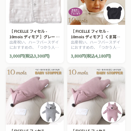
［ FICELLE フィセル -
［ FICELLE フィセル -
10mois ディモア ］グレー ち
10mois ディモア ］くま耳ニ
出産祝い、ハーフバースデイ
出産祝い、ハーフバースデイ
ょっき 50～70cm ふくふくガ
ットキャップ 日本製 新生児
におすすめの、「つかう人が
におすすめの、「つかう人が
ーゼ 6重ガーゼ 日本製
～85サイズくらいまで オール
本当に笑顔になれるモノ」を
本当に笑顔になれるモノ」を
シーズン
3,000円(税込3,300円)
3,800円(税込4,180円)
大切に出産準備グッズ、
大切に出産準備グッズ、
10mois ディモアのママ＆ベ
10mois ディモアのママ＆ベ
ビー用品です。
ビー用品です。
［ FICELLE フィセル -
［ FICELLE フィセル -