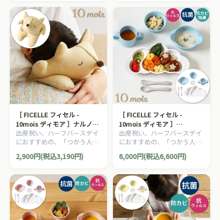
10mois ディモアのママ＆ベ
10mois ディモアのママ＆ベ
ビー用品です。
ビー用品です。
［ FICELLE フィセル -
［ FICELLE フィセル -
10mois ディモア ］ナルノア
10mois ディモア ］
出産祝い、ハーフバースデイ
出産祝い、ハーフバースデイ
ピロー きつね イエロー 日本
mamamanma grande ママ
におすすめの、「つかう人が
におすすめの、「つかう人が
製 お昼寝 赤ちゃん 枕
マンマ グランデ セット ブル
本当に笑顔になれるモノ」を
本当に笑顔になれるモノ」を
ー 日本製 お食い初め
2,900円(税込3,190円)
6,000円(税込6,600円)
大切に出産準備グッズ、
大切に出産準備グッズ、
10mois ディモアのママ＆ベ
10mois ディモアのママ＆ベ
ビー用品です。
ビー用品です。