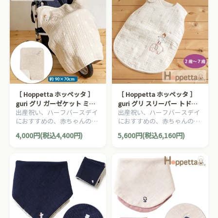
［ Hoppetta ホッペッタ ］
［ Hoppetta ホッペッタ ］
guri グリ ガーゼケット ミニ
guri グリ スリーパー トドラ
出産祝い、ハーフバースデイ
出産祝い、ハーフバースデイ
サイズ ふくふくガーゼ 6重ガ
ー・キッズサイズ ふくふくガ
におすすめの、赤ちゃんのほ
におすすめの、赤ちゃんのほ
ーゼ FICELLE フィセル 日本
ーゼ 6重ガーゼ FICELLE フィ
っぺたのような、ナチュラル
っぺたのような、ナチュラル
製 約90×70cm
セル 日本製 2～7歳ごろまで
4,000円(税込4,400円)
5,600円(税込6,160円)
な暖かさを大切にした、
な暖かさを大切にした、
Hoppetta ホッペッタのママ
Hoppetta ホッペッタのママ
＆ベビー用品です。
＆ベビー用品です。