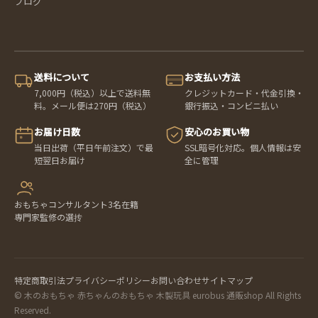
ブログ
送料について
お支払い方法
7,000円（税込）以上で送料無
クレジットカード・代金引換・
料。メール便は270円（税込）
銀行振込・コンビニ払い
お届け日数
安心のお買い物
当日出荷（平日午前注文）で最
SSL暗号化対応。個人情報は安
短翌日お届け
全に管理
おもちゃコンサルタント3名在籍
専門家監修の選抟
特定商取引法
プライバシーポリシー
お問い合わせ
サイトマップ
© 木のおもちゃ 赤ちゃんのおもちゃ 木製玩具 eurobus 通販shop All Rights
Reserved.