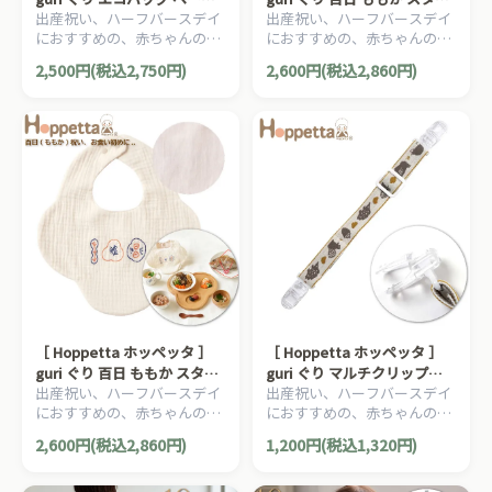
出産祝い、ハーフバースデイ
出産祝い、ハーフバースデイ
ュ FICELLE フィセル 日本製
ブルー FICELLE フィセル 日
におすすめの、赤ちゃんのほ
におすすめの、赤ちゃんのほ
折り畳み ポケッタブル コン
本製 お食い初め よだれかけ
っぺたのような、ナチュラル
っぺたのような、ナチュラル
パクト
お祝い 記念撮影
2,500円(税込2,750円)
2,600円(税込2,860円)
な暖かさを大切にした、
な暖かさを大切にした、
Hoppetta ホッペッタのママ
Hoppetta ホッペッタのママ
＆ベビー用品です。
＆ベビー用品です。
［ Hoppetta ホッペッタ ］
［ Hoppetta ホッペッタ ］
guri ぐり 百日 ももか スタイ
guri ぐり マルチクリップ
出産祝い、ハーフバースデイ
出産祝い、ハーフバースデイ
ピンク FICELLE フィセル 日
FICELLE フィセル 日本製 ベ
におすすめの、赤ちゃんのほ
におすすめの、赤ちゃんのほ
本製 お食い初め よだれかけ
ビークリップ おしゃぶりホル
っぺたのような、ナチュラル
っぺたのような、ナチュラル
お祝い 記念撮影
ダー
2,600円(税込2,860円)
1,200円(税込1,320円)
な暖かさを大切にした、
な暖かさを大切にした、
Hoppetta ホッペッタのママ
Hoppetta ホッペッタのママ
＆ベビー用品です。
＆ベビー用品です。