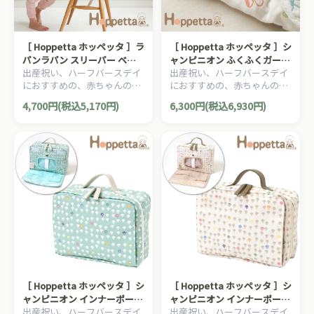
［ Hoppetta ホッペッタ ］ラ
［ Hoppetta ホッペッタ ］シ
パンラパン スリーパー ベビ
ャンピニオン ふくふくガーゼ
出産祝い、ハーフバースデイ
出産祝い、ハーフバースデイ
ーサイズ ふくふくガーゼ 6重
6重ガーゼ アフガン FICELLE
におすすめの、赤ちゃんのほ
におすすめの、赤ちゃんのほ
ガーゼFICELLE フィセル 日本
フィセル 日本製 おくるみ 授
っぺたのような、ナチュラル
っぺたのような、ナチュラル
製 新生児～3歳頃まで
乳ケープ ベビーカー用ブラン
4,700円(税込5,170円)
6,300円(税込6,930円)
な暖かさを大切にした、
な暖かさを大切にした、
ケット 約85×85cm
Hoppetta ホッペッタのママ
Hoppetta ホッペッタのママ
＆ベビー用品です。
＆ベビー用品です。
［ Hoppetta ホッペッタ ］シ
［ Hoppetta ホッペッタ ］シ
ャンピニオン インナーポーチ
ャンピニオン インナーポーチ
出産祝い、ハーフバースデイ
出産祝い、ハーフバースデイ
ブルーサーフ FICELLE フィセ
バニラアイス FICELLE フィセ