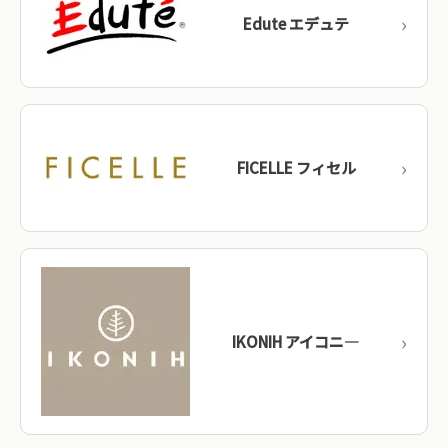
Edute エデュテ
アトリエ ニキティキ
→
日本
平和工業 / Mocco
→
日本
FICELLE フィセル
海外メーカーを見る →
IKONIH アイコニ―