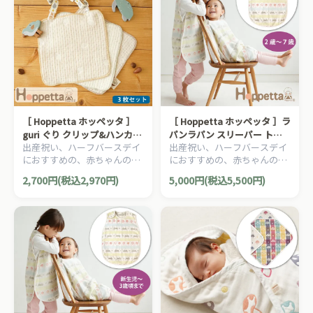
［ Hoppetta ホッペッタ ］
［ Hoppetta ホッペッタ ］ラ
guri ぐり クリップ&ハンカチ
パンラパン スリーパー トド
出産祝い、ハーフバースデイ
出産祝い、ハーフバースデイ
スタイ 3枚セット FICELLE フ
ラー・キッズサイズ ふくふく
におすすめの、赤ちゃんのほ
におすすめの、赤ちゃんのほ
ィセル 日本製 よだれかけ お
ガーゼ 6重ガーゼFICELLE フ
っぺたのような、ナチュラル
っぺたのような、ナチュラル
しゃぶりホルダー
ィセル 日本製 2～7歳頃まで
2,700円(税込2,970円)
5,000円(税込5,500円)
な暖かさを大切にした、
な暖かさを大切にした、
Hoppetta ホッペッタのママ
Hoppetta ホッペッタのママ
＆ベビー用品です。
＆ベビー用品です。