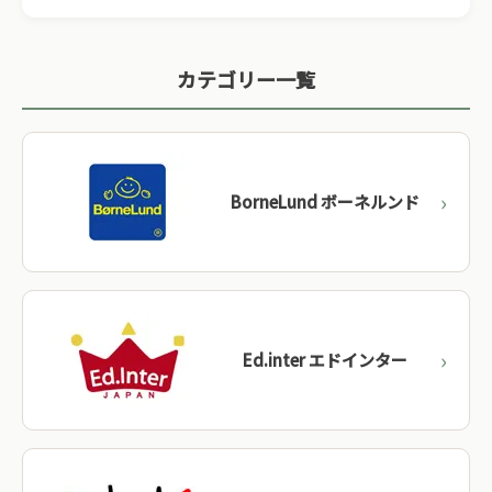
01
日本の職人技
何度も丁寧に研磨し、赤ちゃんが触れても安心な滑
カテゴリー一覧
らかさを実現。木目の美しさを活かしています。
02
天然塗料・無塗装
子どもが舐めても安全な天然オイルや蜜蝋仕上げ。木
BorneLund ボーネルンド
本来の香りと質感を大切にしています。
03
ST基準適合
日本玩具協会が定めるST基準をクリア。日本の子育
て環境に合わせた設計が特徴です。
Ed.inter エドインター
BorneLund（ボーネルンド）
→
日本
Ed.inter（エドインター）
→
日本