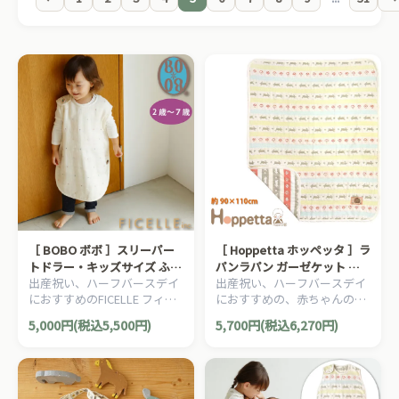
［ BOBO ボボ ］スリーパー
［ Hoppetta ホッペッタ ］ラ
トドラー・キッズサイズ ふく
パンラパン ガーゼケット ベ
出産祝い、ハーフバースデイ
出産祝い、ハーフバースデイ
ふくガーゼ 6重ガーゼ
ビーサイズ ふくふくガーゼ 6
におすすめのFICELLE フィセ
におすすめの、赤ちゃんのほ
FICELLE フィセル 日本製 2～
重ガーゼ FICELLE フィセル
ル BOBO ボボのママ＆ベビー
っぺたのような、ナチュラル
7歳頃まで
日本製 約90×110cm
5,000円(税込5,500円)
5,700円(税込6,270円)
用品です。
な暖かさを大切にした、
Hoppetta ホッペッタのママ
＆ベビー用品です。