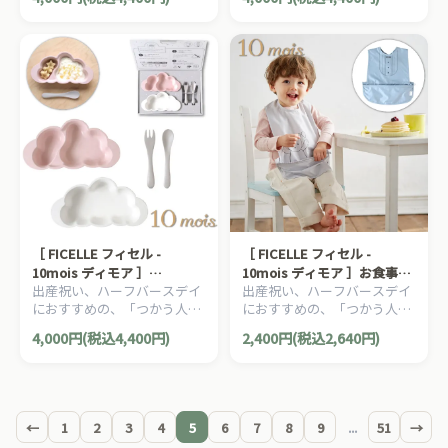
大切に出産準備グッズ、
大切に出産準備グッズ、
食器 カトラリー 抗菌 電子レ
トラリー 抗菌 バイオマス 電
10mois ディモアのママ＆ベ
10mois ディモアのママ＆ベ
ンジ 食洗機OK
子レンジ 食洗機OK
ビー用品です。
ビー用品です。
［ FICELLE フィセル -
［ FICELLE フィセル -
10mois ディモア ］
10mois ディモア ］お食事ポ
出産祝い、ハーフバースデイ
出産祝い、ハーフバースデイ
mamamanma マママンマ
ーチロン 袖なし ブルー 日本
におすすめの、「つかう人が
におすすめの、「つかう人が
プレートセット ピンク 日本
製 撥水 お出かけ
本当に笑顔になれるモノ」を
本当に笑顔になれるモノ」を
製 お食い初め ベビー食器 カ
4,000円(税込4,400円)
2,400円(税込2,640円)
大切に出産準備グッズ、
大切に出産準備グッズ、
トラリー 抗菌 バイオマス 電
10mois ディモアのママ＆ベ
10mois ディモアのママ＆ベ
子レンジ 食洗機OK
ビー用品です。
ビー用品です。
←
1
2
3
4
5
6
7
8
9
...
51
→