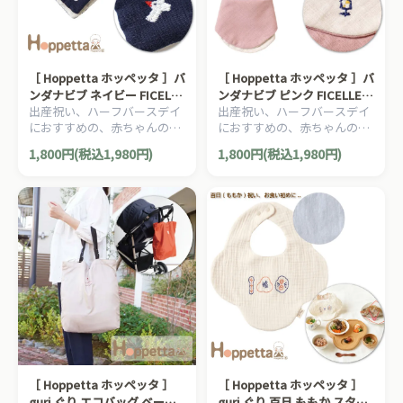
［ Hoppetta ホッペッタ ］バ
［ Hoppetta ホッペッタ ］バ
ンダナビブ ネイビー FICELLE
ンダナビブ ピンク FICELLE
出産祝い、ハーフバースデイ
出産祝い、ハーフバースデイ
フィセル 日本製 よだれかけ
フィセル 日本製 よだれかけ
におすすめの、赤ちゃんのほ
におすすめの、赤ちゃんのほ
お祝い 記念撮影 お出かけ
お祝い 記念撮影 お出かけ
っぺたのような、ナチュラル
っぺたのような、ナチュラル
1,800円(税込1,980円)
1,800円(税込1,980円)
な暖かさを大切にした、
な暖かさを大切にした、
Hoppetta ホッペッタのママ
Hoppetta ホッペッタのママ
＆ベビー用品です。
＆ベビー用品です。
［ Hoppetta ホッペッタ ］
［ Hoppetta ホッペッタ ］
guri ぐり エコバッグ ベージ
guri ぐり 百日 ももか スタイ