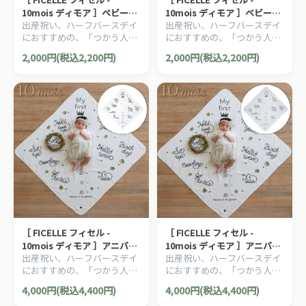
10mois ディモア ］ベビース
10mois ディモア ］ベビース
出産祝い、ハーフバースデイ
出産祝い、ハーフバースデイ
トッパー グレー 日本製 補助
トッパー ピンク 日本製 補助
におすすめの、「つかう人が
におすすめの、「つかう人が
まくら ぬいぐるみ 誤嚥防止
まくら ぬいぐるみ 誤嚥防止
本当に笑顔になれるモノ」を
本当に笑顔になれるモノ」を
2,000円(税込2,200円)
2,000円(税込2,200円)
大切に出産準備グッズ、
大切に出産準備グッズ、
10mois ディモアのママ＆ベ
10mois ディモアのママ＆ベ
ビー用品です。
ビー用品です。
［ FICELLE フィセル -
［ FICELLE フィセル -
10mois ディモア ］アニバー
10mois ディモア ］アニバー
出産祝い、ハーフバースデイ
出産祝い、ハーフバースデイ
サリータオル ホワイト 日本
サリータオル パウダーブルー
におすすめの、「つかう人が
におすすめの、「つかう人が
製 新生児 ブランケット 記念
日本製 新生児 ブランケット
本当に笑顔になれるモノ」を
本当に笑顔になれるモノ」を
日 誕生日 記念写真 身長計
記念日 誕生日 記念写真 身長
4,000円(税込4,400円)
4,000円(税込4,400円)
大切に出産準備グッズ、
大切に出産準備グッズ、
計