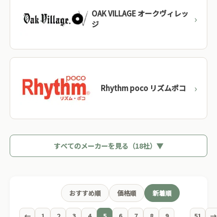
OAK VILLAGE オークヴィレッ
ジ
Rhythm poco リズムポコ
すべてのメーカーを見る（18社）▼
おすすめ順
価格順
新着順
←
1
2
3
4
5
6
7
8
9
...
51
→