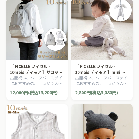
［ FICELLE フィセル -
［ FICELLE フィセル -
10mois ディモア ］サコッシ
10mois ディモア ］mini me
出産祝い、ハーフバースデイ
出産祝い、ハーフバースデイ
ュ・巾着つきマザーズリュッ
グレー ベビートイ ふくふく
におすすめの、「つかう人が
におすすめの、「つかう人が
ク グレー 軽量 マザーズバッ
ガーゼ 6重ガーゼ 日本製 ハン
本当に笑顔になれるモノ」を
本当に笑顔になれるモノ」を
グ セット
ギングトイ ベビーカー 星 ス
12,000円(税込13,200円)
2,800円(税込3,080円)
大切に出産準備グッズ、
大切に出産準備グッズ、
ター
10mois ディモアのママ＆ベ
10mois ディモアのママ＆ベ
ビー用品です。
ビー用品です。