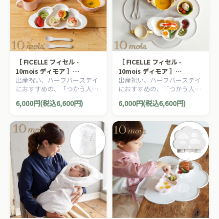
［ FICELLE フィセル -
［ FICELLE フィセル -
10mois ディモア ］
10mois ディモア ］
出産祝い、ハーフバースデイ
出産祝い、ハーフバースデイ
mamamanma grande ママ
mamamanma grande ママ
におすすめの、「つかう人が
におすすめの、「つかう人が
マンマ グランデ セット ピン
マンマ グランデ セット フ
本当に笑顔になれるモノ」を
本当に笑顔になれるモノ」を
ク 日本製 お食い初め
レンチバニラ 日本製 お食い
6,000円(税込6,600円)
6,000円(税込6,600円)
大切に出産準備グッズ、
大切に出産準備グッズ、
初め
10mois ディモアのママ＆ベ
10mois ディモアのママ＆ベ
ビー用品です。
ビー用品です。