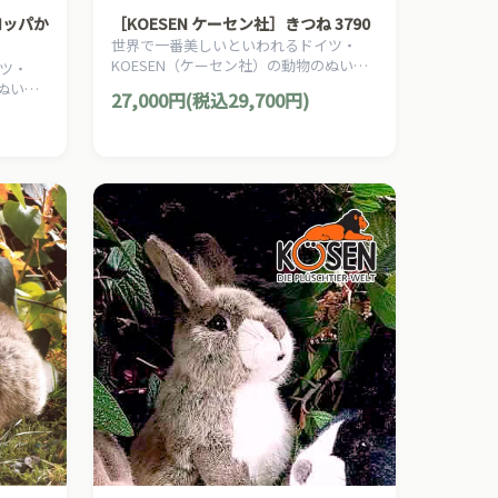
ロッパか
［KOESEN ケーセン社］きつね 3790
世界で一番美しいといわれるドイツ・
KOESEN（ケーセン社）の動物のぬいぐ
ツ・
るみ。愛らしい表情のキツネのぬいぐる
のぬいぐ
27,000円(税込29,700円)
みです。
ぬいぐ