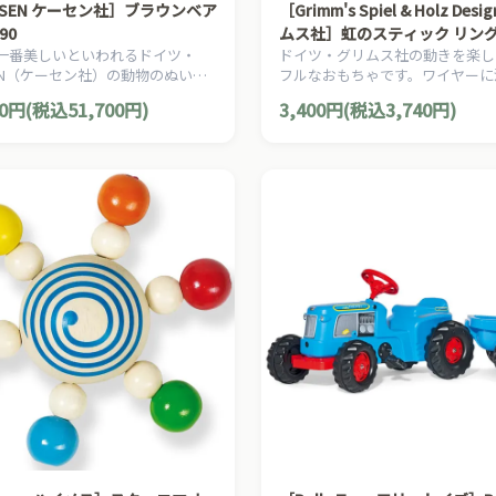
ESEN ケーセン社］ブラウンベア
［Grimm's Spiel & Holz Desi
090
ムス社］虹のスティック リン
一番美しいといわれるドイツ・
ドイツ・グリムス社の動きを楽し
ーブ 小
SEN（ケーセン社）の動物のぬいぐ
フルなおもちゃです。ワイヤーに
愛らしい表情の熊（くま/クマ）の
て、カラフルな木製ディスクがク
00円(税込51,700円)
3,400円(税込3,740円)
るみです。
と落ちていきます。