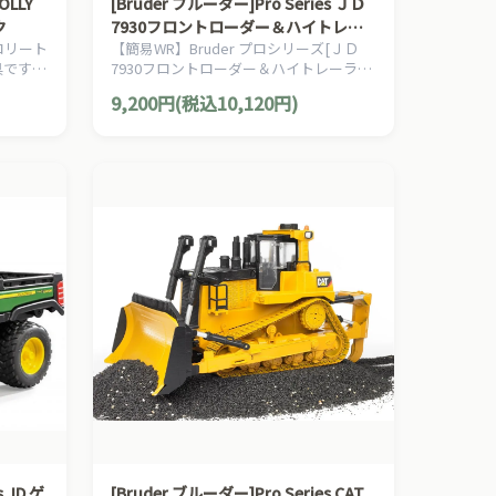
OLLY
[Bruder ブルーダー]Pro Series ＪＤ
ク
7930フロントローダー＆ハイトレー
(ロリート
【簡易WR】Bruder プロシリーズ[ＪＤ
ラー
具です。
7930フロントローダー＆ハイトレーラー
す。
]です。
9,200円(税込10,120円)
 JD ゲ
[Bruder ブルーダー]Pro Series CAT