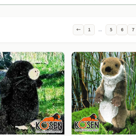
←
1
...
5
6
7