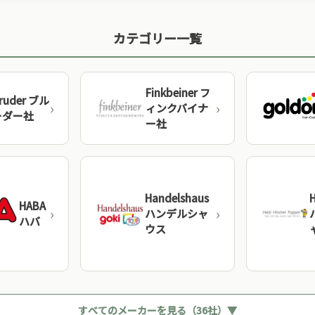
、科学
世界で最も厳しいとされるドイツの品質基準。世代
多くの
を超えて使い続けられる耐久性が特徴です。
れて
カテゴリー一覧
→
HABA（ハバ）
Finkbeiner フ
ドイツ
ruder ブル
ィンクバイナ
ーダー社
ー社
→
Nic（ニック）
ドイツ
Handelshaus
H
HABA
ハンデルシャ
ハバ
ウス
すべてのメーカーを見る（36社）▼