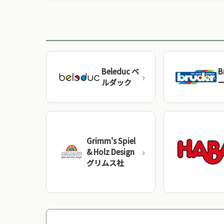
シュタイナー教育・モンテッソーリ教育など
的な教育理論をベースに設計されています。
Grimm's（グリムス）
Beleduc ベ
B
ルダック
Beck（ベック）
Grimm's Spiel
& Holz Design
グリムス社