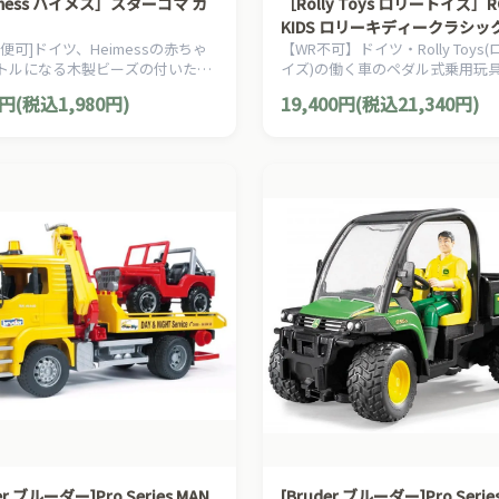
mess ハイメス］スターコマ カ
［Rolly Toys ロリートイズ］R
KIDS ロリーキディークラシッ
便可]ドイツ、Heimessの赤ちゃ
【WR不可】ドイツ・Rolly Toys
トルになる木製ビーズの付いたコ
イズ)の働く車のペダル式乗用玩
。にぎにぎして手遊びも楽しめま
2歳半からおたのしみいただけま
0円(税込1,980円)
19,400円(税込21,340円)
er ブルーダー]Pro Series MAN
[Bruder ブルーダー]Pro Series