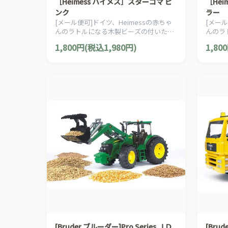
［Heimess ハイメス］スターコマ ピ
［Hei
ンク
ラー
[メール便可]ドイツ、Heimessの赤ちゃ
[メール
んのラトルになる木製ビーズの付いたコ
んのラ
マです。にぎにぎして手遊びも楽しめま
マです
1,800円(税込1,980円)
1,80
す。
す。
[Bruder ブルーダー]Pro Series ＪＤ
[Brud