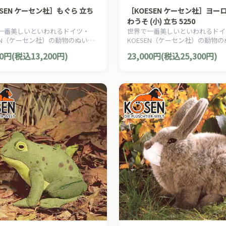
ESEN ケーセン社］もぐら 立ち
［KOESEN ケーセン社］ヨー
わうそ (小) 立ち 5250
一番美しいといわれるドイツ・
世界で一番美しいといわれるドイ
SEN（ケーセン社）の動物のぬいぐ
KOESEN（ケーセン社）の動物
愛らしい表情のモグラのぬいぐる
るみ。愛らしい表情のカワウソの
00円(税込13,200円)
23,000円(税込25,300円)
。
るみです。