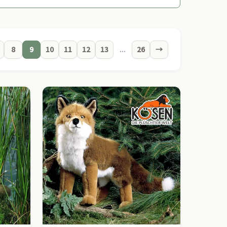
8
9
10
11
12
13
...
26
→