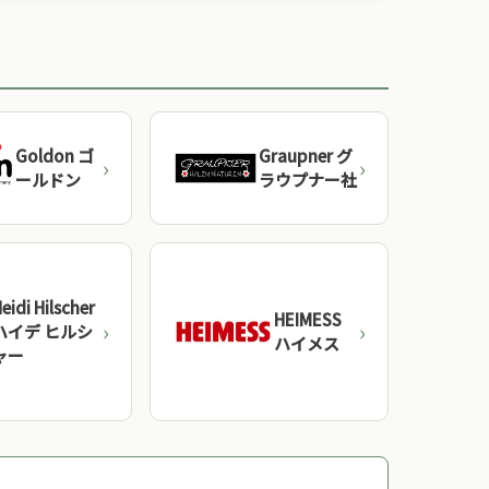
メーカーが100年以上の歴史を持ち、受け継が
きた職人技と美しいデザインが光ります。
→
ドイツ
Goldon ゴ
Graupner グ
ールドン
ラウプナー社
→
ドイツ
シュタイナー教育とおもちゃのある暮らし →
eidi Hilscher
HEIMESS
ハイデ ヒルシ
ハイメス
ャー