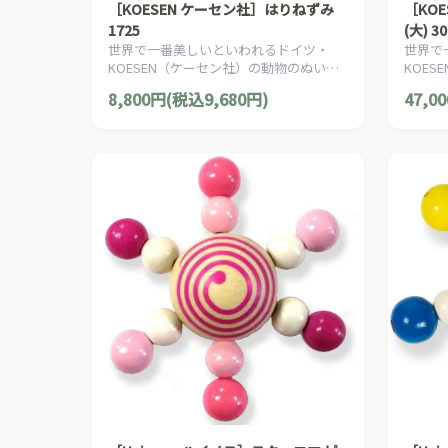
［KOESEN ケーセン社］はりねずみ
［KO
1725
(大) 3
世界で一番美しいといわれるドイツ・
世界で
KOESEN（ケーセン社）の動物のぬいぐ
KOE
るみ。愛らしい表情のハリネズミのぬい
るみ。
8,800円(税込9,680円)
47,0
ぐるみです。
ぬいぐ