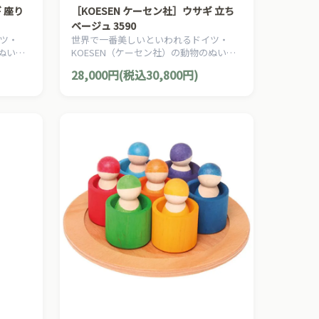
 座り
［KOESEN ケーセン社］ウサギ 立ち
ベージュ 3590
ツ・
世界で一番美しいといわれるドイツ・
のぬいぐ
KOESEN（ケーセン社）の動物のぬいぐ
/ウサ
るみ。愛らしい表情の兎（うさぎ/ウサ
28,000円(税込30,800円)
ギ）のぬいぐるみです。