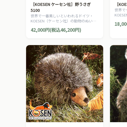
［KOESEN ケーセン社］野うさぎ
［KOE
世界で
5100
KOE
世界で一番美しいといわれるドイツ・
るみ。
KOESEN（ケーセン社）の動物のぬいぐ
18,0
みです
るみ。愛らしい表情の兎（うさぎ/ウサ
42,000円(税込46,200円)
ギ）のぬいぐるみです。