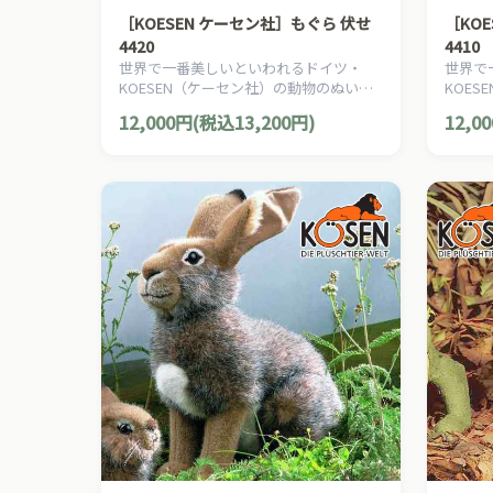
［KOESEN ケーセン社］もぐら 伏せ
［KO
4420
4410
世界で一番美しいといわれるドイツ・
世界で
KOESEN（ケーセン社）の動物のぬいぐ
KOE
るみ。愛らしい表情のモグラのぬいぐる
るみ。
12,000円(税込13,200円)
12,0
みです。
みです