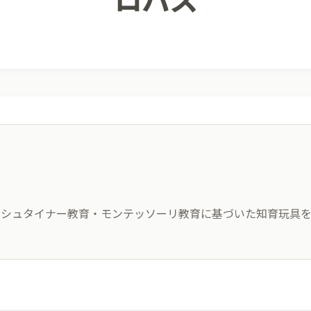
シュタイナー教育・モンテッソーリ教育に基づいた知育玩具を中
02
03
圧倒的な品質基準
100