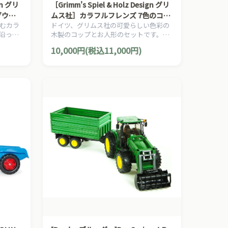
gn グリ
［Grimm's Spiel & Holz Design グリ
グウエ
ムス社］カラフルフレンズ 7色のコッ
むカラ
ドイツ、グリムス社の可愛らしい色彩の
プと人形
沿っ
木製のコップとお人形のセットです。遊
ルクル
び方は色々です。
10,000円(税込11,000円)