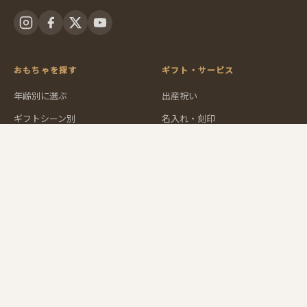
おもちゃを探す
ギフト・サービス
年齢別に選ぶ
出産祝い
ギフトシーン別
名入れ・刻印
カテゴリーから探す
ラッピング
メーカーから探す
法人・施設向け
人気TOP5
ユーロバスについて
ショップ紹介
グッド・トイとは
シュタイナー教育