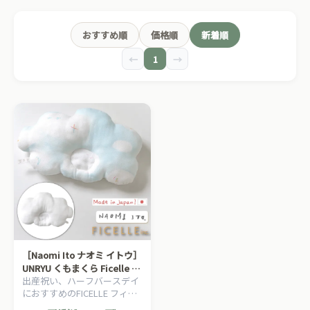
おすすめ順
価格順
新着順
←
1
→
［Naomi Ito ナオミ イトウ］
UNRYU くもまくら Ficelle フ
出産祝い、ハーフバースデイ
ィセル コットン ドーナツま
におすすめのFICELLE フィセ
くら 日本製
ル Naomi Ito ナオミ イトウの