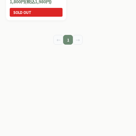
1,800円(税込1,980円)
ママ＆ベビー用品です。
SOLD OUT
←
1
→