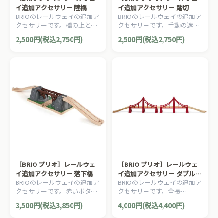
イ追加アクセサリー 陸橋
イ追加アクセサリー 踏切
BRIOのレールウェイの追加ア
BRIOのレールウェイの追加ア
クセサリーです。橋の上と下
クセサリーです。手動の遮断
を通れるBRIO定番の陸橋で
機、2個の警報機、直線レー
2,500円(税込2,750円)
2,500円(税込2,750円)
す。3ピース。
ル108mmが1本がセットにな
っています。4ピース。
［BRIO ブリオ］レールウェ
［BRIO ブリオ］レールウェ
イ追加アクセサリー 落下橋
イ追加アクセサリー ダブルサ
BRIOのレールウェイの追加ア
BRIOのレールウェイの追加ア
スペンション橋
クセサリーです。赤いボタン
クセサリーです。全長
を押すとブリッジが崩れま
115.3cmの長い吊り橋です。5
3,500円(税込3,850円)
4,000円(税込4,400円)
す。早く組立てないと列車が
ピース。
進めません！3ピース。