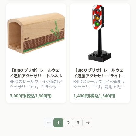
［BRIO ブリオ］レールウェ
［BRIO ブリオ］レールウェ
イ追加アクセサリー トンネル
イ追加アクセサリー ライトシ
BRIOのレールウェイの追加ア
BRIOのレールウェイの追加ア
グナル
クセサリーです。クラシック
クセサリーです。電池で光る
な木製のハイトンネルです。
信号機。上部のボタンを押す
3,000円(税込3,300円)
1,400円(税込1,540円)
1ピース。
と信号が作動します。1ピー
ス。
←
1
2
3
→