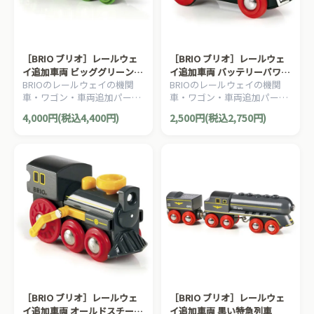
［BRIO ブリオ］レールウェ
［BRIO ブリオ］レールウェ
イ追加車両 ビッググリーンア
イ追加車両 バッテリーパワー
BRIOのレールウェイの機関
BRIOのレールウェイの機関
クション機関車
機関車（緑）
車・ワゴン・車両追加パーツ
車・ワゴン・車両追加パーツ
です。電池で動く機関車。切
です。クラシックタイプの電
4,000円(税込4,400円)
2,500円(税込2,750円)
替スイッチで手動で遊ぶこと
池で動く機関車です。1ピー
ができます。1ピース。
ス。
［BRIO ブリオ］レールウェ
［BRIO ブリオ］レールウェ
イ追加車両 オールドスチーム
イ追加車両 黒い特急列車