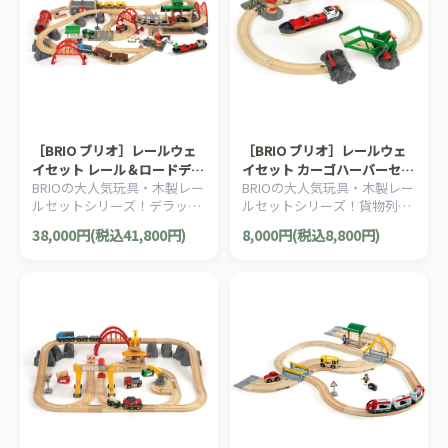
［BRIO ブリオ］レールウェ
［BRIO ブリオ］レールウェ
イセット レール＆ロードデラ
イセット カーゴハーバーセッ
BRIOの大人気玩具・木製レー
BRIOの大人気玩具・木製レー
ックスセット
ト
ルセットシリーズ！デラック
ルセットシリーズ！貨物列車
スなBRIOレールウェイのコン
と港がモチーフのレールウェ
38,000円(税込41,800円)
8,000円(税込8,800円)
ビネーションセット。87ピー
イセット。16ピース。
ス。