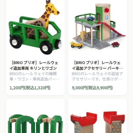
［BRIO ブリオ］レールウェ
［BRIO ブリオ］レールウェ
イ追加車両 キリンとワゴン
イ追加アクセサリー パーキン
BRIOのレールウェイの機関
BRIOのレールウェイの追加ア
グガレージ
車・ワゴン・車両追加パーツ
クセサリーです。仕掛けがい
です。キリンとワゴンのセッ
っぱいの立体駐車場と自動車
1,200円(税込1,320円)
9,000円(税込9,900円)
トです。2ピース。
のセットです。7ピース。