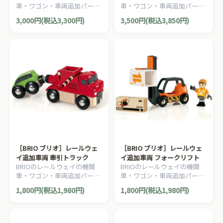
車・ワゴン・車両追加パーツ
車・ワゴン・車両追加パーツ
です。運転手と乗客の付いた
です。電池で動くトラベルト
3,000円(税込3,300円)
3,500円(税込3,850円)
車両セットです。5ピース。
レインと運転手のセットで
す。3ピース。
［BRIO ブリオ］レールウェ
［BRIO ブリオ］レールウェ
イ追加車両 牽引トラック
イ追加車両 フォークリフト
BRIOのレールウェイの機関
BRIOのレールウェイの機関
車・ワゴン・車両追加パーツ
車・ワゴン・車両追加パーツ
です。けん引車と自動車のセ
です。ドライバー兼作業員付
1,800円(税込1,980円)
1,800円(税込1,980円)
ットです。2ピース。
のフォークリフトです。4ピ
ース。