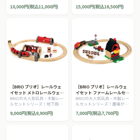
ーツ（道路）も付属したレー
がモチーフのレールウェイセ
10,000円(税込11,000円)
15,000円(税込16,500円)
ル＆ロードシリーズの採石セ
ット。青い列車はバッテリー
ット。32ピース。
パワー式です！42ピース。
［BRIO ブリオ］レールウェ
［BRIO ブリオ］レールウェ
イセット メトロレールウェイ
イセット ファームレールセッ
BRIOの大人気玩具・木製レー
BRIOの大人気玩具・木製レー
セット
ト
ルセットシリーズ！地下鉄が
ルセットシリーズ！農場がモ
モチーフのレールウェイセッ
チーフのファームレールのス
9,000円(税込9,900円)
7,000円(税込7,700円)
ト。列車にプラットフォーム
ターターセット。20ピース。
がとってもスタイリッシュ！
20ピース。