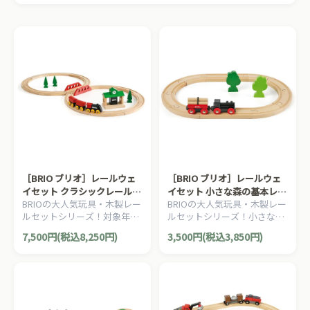
［BRIO ブリオ］レールウェ
［BRIO ブリオ］レールウェ
イセット クラシックレール８
イセット 小さな森の基本レー
BRIOの大人気玩具・木製レー
BRIOの大人気玩具・木製レー
の字セット
ルセット
ルセットシリーズ！対象年齢
ルセットシリーズ！小さな森
が2歳からのクラシックシリ
をイメージしたBRIOのレール
7,500円(税込8,250円)
3,500円(税込3,850円)
ーズ。シンプルな８の字セッ
ウェイの入門セット。18ピー
トです。22ピース。
ス。