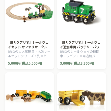
［BRIO ブリオ］レールウェ
［BRIO ブリオ］レールウェ
イセット サファリサークルセ
イ追加車両 バッテリーパワー
BRIOの大人気玩具・木製レー
BRIOのレールウェイの機関
ット
貨物輸送エンジン
ルセットシリーズ！列車と動
車・ワゴン・車両追加パーツ
物がテーマのサファリレール
です。電池で動く貨物輸送列
5,000円(税込5,500円)
3,000円(税込3,300円)
でサバンナを冒険しましょ
車。マグネット付でワゴンや
う！17ピース。
車両と接続可能です。1ピー
ス。