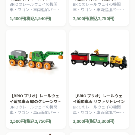
BRIOのレールウェイの機関
BRIOのレールウェイの機関
エンジン
車・ワゴン・車両追加パーツ
車・ワゴン・車両追加パーツ
です。古き良き時代の黒いの
です。スタイリッシュなボデ
1,400円(税込1,540円)
2,500円(税込2,750円)
蒸気機関車です。1ピース。
ィにつややかなカラーの特急
列車です。2ピース。
［BRIO ブリオ］レールウェ
［BRIO ブリオ］レールウェ
イ追加車両 緑のクレーンワゴ
イ追加車両 サファリトレイン
BRIOのレールウェイの機関
BRIOのレールウェイの機関
ン
車・ワゴン・車両追加パーツ
車・ワゴン・車両追加パーツ
です。クレーン車とワゴンの
です。キリンとシマウマを運
2,500円(税込2,750円)
3,000円(税込3,300円)
セットです。4ピース。
ぶサファリ列車です。3ピー
ス。