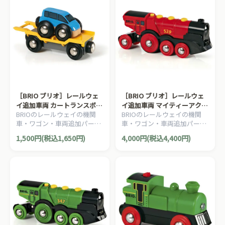
［BRIO ブリオ］レールウェ
［BRIO ブリオ］レールウェ
イ追加車両 カートランスポー
イ追加車両 マイティーアクシ
BRIOのレールウェイの機関
BRIOのレールウェイの機関
ター
ョン機関車
車・ワゴン・車両追加パーツ
車・ワゴン・車両追加パーツ
です。カートランスポーター
です。電池で動く機関車。切
1,500円(税込1,650円)
4,000円(税込4,400円)
に新型車両の輸送車が登場！
替スイッチで手動で遊ぶこと
2ピース。
ができます。1ピース。