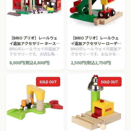
［BRIO ブリオ］レールウェ
［BRIO ブリオ］レールウェ
イ追加アクセサリー ホースハ
イ追加アクセサリー ローディ
BRIOのレールウェイの追加ア
BRIOのレールウェイの追加ア
ウス
ングクレーン
クセサリーです。大切な馬た
クセサリーです。おなかをす
ちのためのデラックスなきゅ
かせた馬のために、干し草を
8,000円(税込8,800円)
2,500円(税込2,750円)
う舎です。12ピース。
運ぶクレーンです。4ピー
ス。
SOLD OUT
SOLD OUT