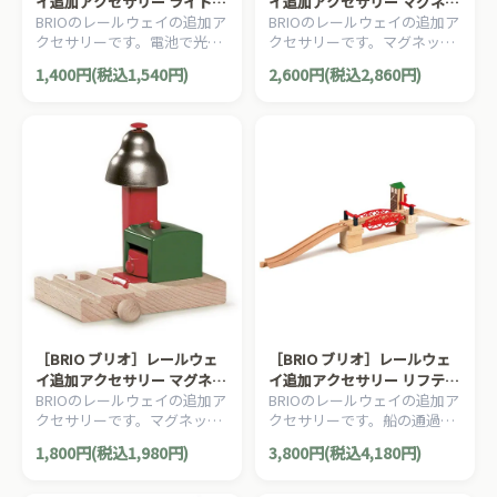
イ追加アクセサリー ライトシ
イ追加アクセサリー マグネッ
BRIOのレールウェイの追加ア
BRIOのレールウェイの追加ア
グナル
ト式踏切
クセサリーです。電池で光る
クセサリーです。マグネット
信号機。上部のボタンを押す
の力で遮断機が動く踏切で
1,400円(税込1,540円)
2,600円(税込2,860円)
と信号が作動します。1ピー
す。1ピース。
ス。
［BRIO ブリオ］レールウェ
［BRIO ブリオ］レールウェ
イ追加アクセサリー マグネッ
イ追加アクセサリー リフティ
BRIOのレールウェイの追加ア
BRIOのレールウェイの追加ア
ト式ベルシグナル
ングブリッジ
クセサリーです。マグネット
クセサリーです。船の通過時
の力で音が鳴る警報機です。
に橋が上がる可動橋です。3
1,800円(税込1,980円)
3,800円(税込4,180円)
1ピース。
ピース。