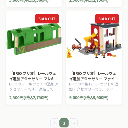
5,000円(税込5,500円)
2,500円(税込2,750円)
場感あるサウンドが特徴で
ッジが登場しました！4ピー
す。7ピース。
ス。
SOLD OUT
SOLD OUT
［BRIO ブリオ］レールウェ
［BRIO ブリオ］レールウェ
イ追加アクセサリー フレキシ
イ追加アクセサリー ファイヤ
BRIOのレールウェイの追加ア
BRIOの木製レールセットの追
ブルトンネル
ーステーション
クセサリーです。連結してカ
加アクセサリーです。ライト
ーブが作れるフレキシブルト
＆サウンド付の消防署では火
2,500円(税込2,750円)
9,000円(税込9,900円)
ンネルです。3ピース。
事に備えて隊員たちが訓練を
しています。12ピース。
←
1
→