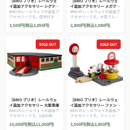
［BRIO ブリオ］レールウェ
［BRIO ブリオ］レールウェ
イ追加アクセサリー シグナル
イ追加アクセサリー メガクレ
BRIOのレールウェイの追加ア
BRIOのレールウェイの追加ア
ステーション
ーンパック
クセサリーです。信号付きの
クセサリーです。大型クレー
切替ポイント。進行方向の信
ン車と、作業員、標識のセッ
3,500円(税込3,850円)
2,800円(税込3,080円)
号が青になります。2ピー
トです。4ピース。
ス。
SOLD OUT
SOLD OUT
［BRIO ブリオ］レールウェ
［BRIO ブリオ］レールウェ
イ追加アクセサリー 大型車庫
イ追加アクセサリー ファンパ
BRIOのレールウェイの追加ア
BRIOのレールウェイの追加ア
ークプレイセット
クセサリーです。5台の列車
クセサリーです。ファンパー
が格納できる大型車庫です。
クの出発ゲート。入口ゲート
10,000円(税込11,000円)
3,500円(税込3,850円)
2ピース。
をくぐると楽しい音楽が流れ