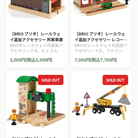
［BRIO ブリオ］レールウェ
［BRIO ブリオ］レールウェ
イ追加アクセサリー 列車車庫
イ追加アクセサリー レコード
BRIOのレールウェイの追加ア
BRIOのレールウェイの追加ア
＆プレイステーション
クセサリーです。たくさん働
クセサリーです。アナウンス
いた列車を格納する列車車庫
が流れる駅のプラットホーム
3,000円(税込3,300円)
7,000円(税込7,700円)
です。1ピース。
と駅員さんのセットです。3
ピース。
SOLD OUT
SOLD OUT