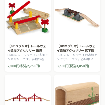
［BRIO ブリオ］レールウェ
［BRIO ブリオ］レールウェ
イ追加アクセサリー 踏切
イ追加アクセサリー 落下橋
BRIOのレールウェイの追加ア
BRIOのレールウェイの追加ア
クセサリーです。手動の遮断
クセサリーです。赤いボタン
機、2個の警報機、直線レー
を押すとブリッジが崩れま
2,500円(税込2,750円)
3,500円(税込3,850円)
ル108mmが1本がセットにな
す。早く組立てないと列車が
っています。4ピース。
進めません！3ピース。