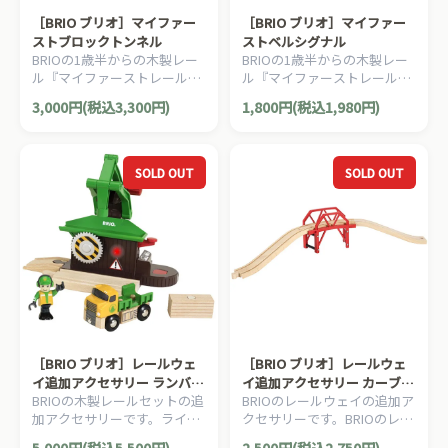
［BRIO ブリオ］マイファー
［BRIO ブリオ］マイファー
ストブロックトンネル
ストベルシグナル
BRIOの1歳半からの木製レー
BRIOの1歳半からの木製レー
ル『マイファーストレールウ
ル『マイファーストレールウ
ェイ』。アーチ型のトンネル
ェイ』。ベルシグナルが登場
3,000円(税込3,300円)
1,800円(税込1,980円)
が登場しました。7ピース。
しました。1ピース。
SOLD OUT
SOLD OUT
［BRIO ブリオ］レールウェ
［BRIO ブリオ］レールウェ
イ追加アクセサリー ランバー
イ追加アクセサリー カーブブ
BRIOの木製レールセットの追
BRIOのレールウェイの追加ア
ステーション
リッジ
加アクセサリーです。ライト
クセサリーです。BRIOのレー
&サウンド付きの製材所。臨
ルセットに待望のカーブブリ