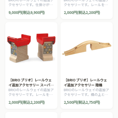
グガレージ
サポート
クセサリーです。仕掛けがい
クセサリーです。レールを積
っぱいの立体駐車場と自動車
み上げて2層以上のレイアウ
9,000円(税込9,900円)
2,000円(税込2,200円)
のセットです。7ピース。
トが作れます。2ピース。
［BRIO ブリオ］レールウェ
［BRIO ブリオ］レールウェ
イ追加アクセサリー スーパー
イ追加アクセサリー 陸橋
BRIOのレールウェイの追加ア
BRIOのレールウェイの追加ア
サポート
クセサリーです。レールを積
クセサリーです。橋の上と下
み上げて2層以上のレイアウ
を通れるBRIO定番の陸橋で
2,000円(税込2,200円)
2,500円(税込2,750円)
トが作れます。2ピース。
す。3ピース。