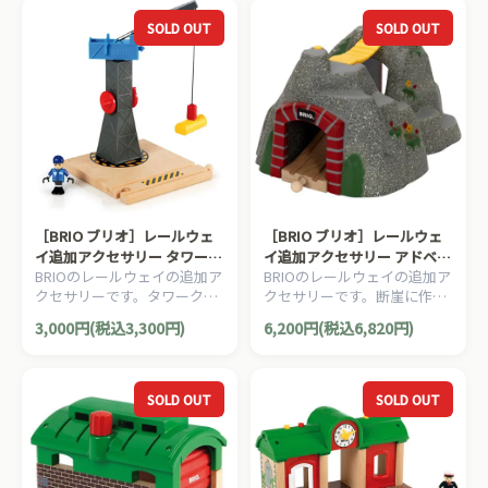
SOLD OUT
SOLD OUT
［BRIO ブリオ］レールウェ
［BRIO ブリオ］レールウェ
イ追加アクセサリー タワーク
イ追加アクセサリー アドベン
BRIOのレールウェイの追加ア
BRIOのレールウェイの追加ア
レーン
チャートンネル
クセサリーです。タワークレ
クセサリーです。断崖に作ら
ーンと作業員のセットです。
れたスリル満点のトンネルで
3,000円(税込3,300円)
6,200円(税込6,820円)
4ピース。
す。1ピース。
SOLD OUT
SOLD OUT