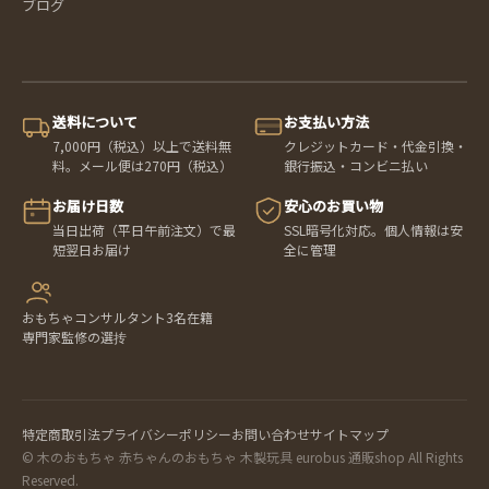
ブログ
送料について
お支払い方法
7,000円（税込）以上で送料無
クレジットカード・代金引換・
料。メール便は270円（税込）
銀行振込・コンビニ払い
お届け日数
安心のお買い物
当日出荷（平日午前注文）で最
SSL暗号化対応。個人情報は安
短翌日お届け
全に管理
おもちゃコンサルタント3名在籍
専門家監修の選抟
特定商取引法
プライバシーポリシー
お問い合わせ
サイトマップ
© 木のおもちゃ 赤ちゃんのおもちゃ 木製玩具 eurobus 通販shop All Rights
Reserved.