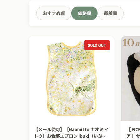
おすすめ順
価格順
新着順
SOLD OUT
【メール便可】［Naomi Ito ナオミ イ
［ FIC
トウ］お食事エプロン ibuki（いぶ
ア ］