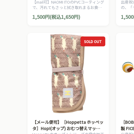
【mail可】NAOMI ITOのPVCコーティング
出産祝
き）
ふくふ
で、汚れてもさっと拭き取れまるお食事
の、「
バーシ
エプロン。ボタンを留めることで立体ポ
ノ」を
1,500円(税込1,650円)
1,50
ケットに変身！
ディモ
SOLD OUT
【メール便可】［Hoppetta ホッペッ
［BO
タ］Hop!(オップ) おむつ替えマット
製 FI