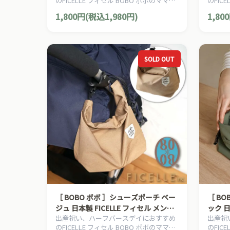
のFICELLE フィセル BOBO ボボのママ＆
のFICE
パクト レジャーシート
ベビー用品です。
トウの
1,800円(税込1,980円)
1,80
SOLD OUT
［ BOBO ボボ ］シューズポーチ ベー
［ BOBO ボボ ］シューズポーチ ブラ
ジュ 日本製 FICELLE フィセル メンズ
ック 日
出産祝い、ハーフバースデイにおすすめ
出産祝
レディース ショルダー トートバッグ
レディ
のFICELLE フィセル BOBO ボボのママ＆
のFIC
防水 コンパクト おしゃれ
防水 