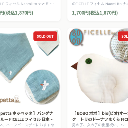
LLE フィセル Naomi Ito ナオミ イ
のFICELLE フィセル Naomi Ito 
ドシート
ママ＆ベビー用品です。
トウのママ＆ベビー用品です。
0円(税込1,870円)
1,700円(税込1,870円)
SOLD OUT
SOL
ppetta ホッペッタ ］バンダナ
［ BOBO ボボ ］bio(ビオ)オーガニッ
ルー FICELLE フィセル 日本製
ク トリのドーナツまくら FICEL
い、ハーフバースデイにおすすめ
男の子、女の子の出産祝い、ハー
かけ お祝い 記念撮影 お出かけ
ィセル 日本製 お昼寝 赤ちゃん