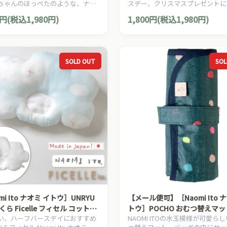
ちゃんのほっぺたのような、ナチ
スデー、クリスマスプレゼントに
暖かさを大切にした、Hoppetta
めの、Ficelleフィセルのベビー
0円(税込1,980円)
1,800円(税込1,980円)
ッタのママ＆ベビー用品です。
す。
SOLD OUT
SOL
mi Ito ナオミ イトウ］UNRYU
【メール便可】［Naomi Ito 
ら Ficelle フィセル コットン
トウ］POCHO おむつ替えマッ
い、ハーフバースデイにおすすめ
NAOMI ITOの水玉模様が可愛ら
ツまくら 日本製
ラ(ネイビー)