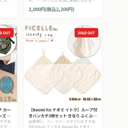
と入れ
の、「つかう人が本当に笑顔になれるモ
替えマ
ノ」を大切に出産準備グッズ、10mois
2,000円(税込2,200円)
ディモアのママ＆ベビー用品です。
D OUT
SOLD OUT
［Naomi Ito ナオミ イトウ］ループ付
ンズ レ
きハンカチ3枚セット きなり ふくふく
すすめ
出産祝い、ハーフバースデイにおすすめ
ッグ 防
ガーゼ 6重ガーゼ Ficelle フィセル 日
ボのママ＆
のFICELLE フィセル Naomi Ito ナオミ イ
019】
本製 約32×32cm