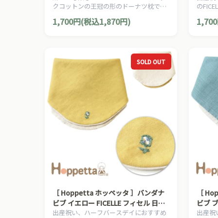
クコットンの王冠の形のドーナツ枕で
のFICE
シート
す。リバーシブルでご使用いただけま
トウの
1,700円(税込1,870円)
1,70
す。
SOLD OUT
［ Hoppetta ホッペッタ ］バンダナ
［ Ho
ビブ イエロー FICELLE フィセル 日本
ビブ ブ
出産祝い、ハーフバースデイにおすすめ
出産祝
製 よだれかけ お祝い 記念撮影 お出か
よだれ