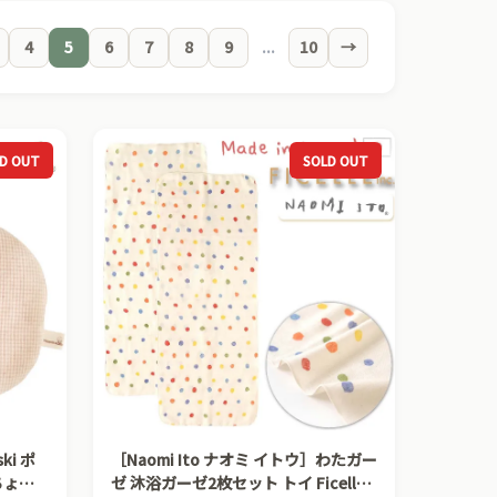
4
5
6
7
8
9
...
10
→
D OUT
SOLD OUT
［Naomi Ito ナオミ イトウ］わたガー
ちょう
ゼ 沐浴ガーゼ2枚セット トイ Ficelle