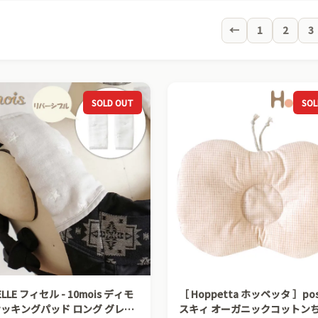
←
1
2
3
SOLD OUT
SOL
ELLE フィセル - 10mois ディモ
［ Hoppetta ホッペッタ ］poski ポ
サッキングパッド ロング グレー
スキィ オーガニックコットン