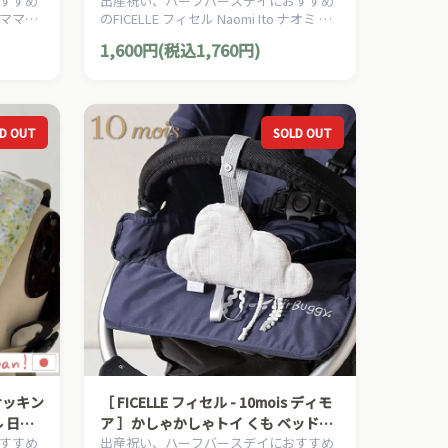
すすめ
出産祝い、ハーフバースデイにおすすめ
製 ベルトカバー ベビーカー チャイル
ボのママ＆
のFICELLE フィセル Naomi Ito ナオミ イ
ドシート
トウのママ＆ベビー用品です。
1,600円(税込1,760円)
D OUT
SOLD OUT
］サッキン
［ FICELLE フィセル - 10mois ディモ
ル 日本
ア ］かしゃかしゃトイ くも ベッドサ
すすめ
出産祝い、ハーフバースデイにおすすめ
チャイル
イド ベビーカーおもちゃ