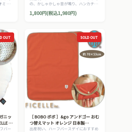
ナオミ イ
の、かしゃかしゃ音が鳴り、ハンカチと
しても使える「ぐずピタ！」ベッドサイ
1,800円(税込1,980円)
ド、ベビーカー用のおもちゃです。
D OUT
SOLD OUT
［ BOBO ボボ ］&go アンドゴー おむ
LE フ
つ替えマット オレンジ 日本製
フバー
出産祝い、ハーフバースデイにおすすめ
 枕
FICELLE フィセル 撥水 ナイロン コン