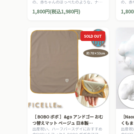
の、赤ちゃんのほっぺたのような、ナチ
の、赤
け
ュラルな暖かさを大切にした、Hoppetta
ュラルな
1,800円(税込1,980円)
1,80
ホッペッタのママ＆ベビー用品です。
ホッペ
SOLD OUT
［ BOBO ボボ ］&go アンドゴー おむ
［Nao
つ替えマット ベージュ 日本製
くもまく
出産祝い、ハーフバースデイにおすすめ
出産祝
FICELLE フィセル 撥水 ナイロン コン
ドーナ