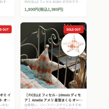
おすす
のFICELLE フィセル BOBO ボボのママ＆
パクト レジャーシート
用品で
ベビー用品です。
1,800円(税込1,980円)
D OUT
SOLD OUT
ナオミ イ
［ FICELLE フィセル - 10mois ディモ
ト オペ
ア ］Amelie アメリ 星型まくら オーガ
しいおむ
出産祝い、ハーフバースデイにおすすめ
ニックコットン 日本製