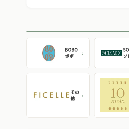
BOBO
SO
ボボ
ソ
その
他