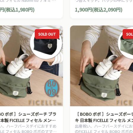
LLE フィセル Naomi Ito ナオミ イ
つ替えマット。バッグの中にサッ
ママ＆ベビー用品です。
られるので携帯にも便利なおむつ
0円(税込1,980円)
1,900円(税込2,090円)
ットです。
SOLD OUT
SOL
［ BOBO ボボ ］シューズポーチ カー
本製 FICELLE フィセル メンズ
キ 日本製 FICELLE フィセル メ
い、ハーフバースデイにおすすめ
出産祝い、ハーフバースデイにお
ース ショルダー トートバッグ
ディース ショルダー トートバ
ELLE フィセル BOBO ボボのママ＆
のFICELLE フィセル BOBO ボ
コンパクト おしゃれ
水 コンパクト おしゃれ【22241