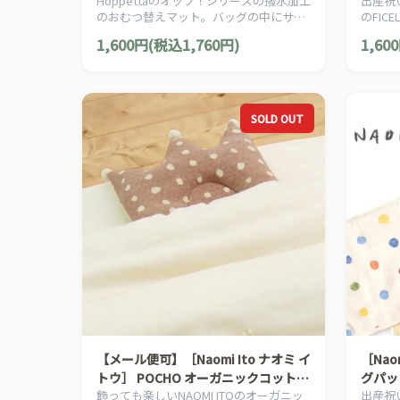
Hoppettaのオップ！シリーズの撥水加工
出産祝
ブラウン
トル 
のおむつ替えマット。バッグの中にサッ
のFIC
と入れられるので携帯にも便利なおむつ
ベビー
1,600円(税込1,760円)
1,60
替えマットです。
SOLD OUT
【メール便可】［Naomi Ito ナオミ イ
［Nao
トウ］ POCHO オーガニックコットン
グパッド
飾っても楽しいNAOMI ITOのオーガニッ
出産祝
王冠まくら ココア
ベルト