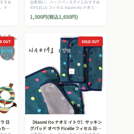
すすめ
出産祝い、ハーフバースデイにおすすめ
 日本製
フィセル 日本製 ダブルガーゼ バスタ
、ナチ
のFICELLE フィセル Naomi Ito ナオミ イ
オル お風呂 プール
petta
トウのママ＆ベビー用品です。
1,500円(税込1,650円)
す。
D OUT
SOLD OUT
ラ 日
［Naomi Ito ナオミ イトウ］サッキン
おもちゃ
グパッド オペラ Ficelle フィセル 日本