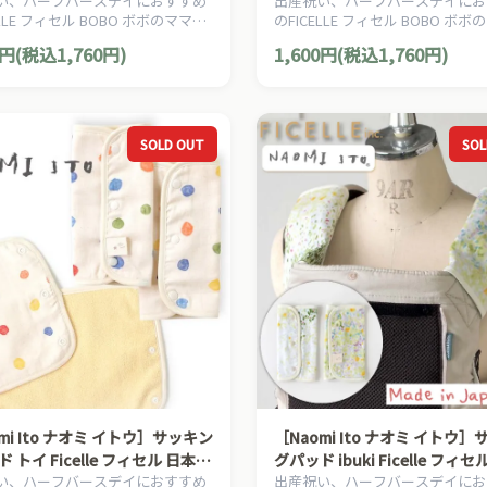
い、ハーフバースデイにおすすめ
出産祝い、ハーフバースデイにお
ガラガラ
ラトル ガラガラ
ELLE フィセル BOBO ボボのママ＆
のFICELLE フィセル BOBO ボ
用品です。
ベビー用品です。
0円(税込1,760円)
1,600円(税込1,760円)
SOLD OUT
SOL
mi Ito ナオミ イトウ］サッキン
［Naomi Ito ナオミ イトウ
 トイ Ficelle フィセル 日本製
グパッド ibuki Ficelle フィセ
い、ハーフバースデイにおすすめ
出産祝い、ハーフバースデイにお
カバー ベビーカー チャイルド
製 ベルトカバー ベビーカー 