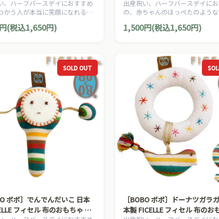
い、ハーフバースデイにおすすめ
出産祝い、ハーフバースデイにお
くガーゼ 6重ガーゼ 日本製 リ
ちょまくら FICELLE フィセル
つかう人が本当に笑顔になれるモ
の、赤ちゃんのほっぺたのような
ブル
お昼寝 赤ちゃん 枕
大切に出産準備グッズ、10mois
ュラルな暖かさを大切にした、Hop
0円(税込1,650円)
1,500円(税込1,650円)
アのママ＆ベビー用品です。
ホッペッタのママ＆ベビー用品で
SOLD OUT
SOL
BO ボボ］でんでんだいこ 日本
［BOBO ボボ］ドーナツガラガ
CELLE フィセル 布のおもちゃ ラ
本製 FICELLE フィセル 布の