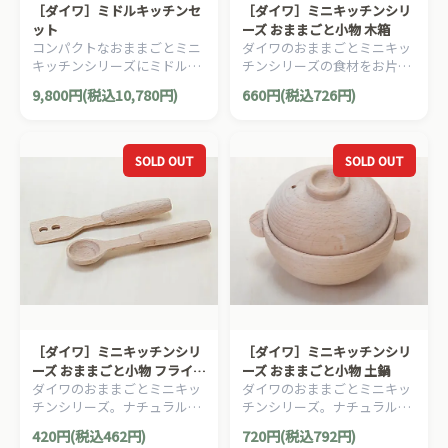
［ダイワ］ミドルキッチンセ
［ダイワ］ミニキッチンシリ
ット
ーズ おままごと小物 木箱
コンパクトなおままごとミニ
ダイワのおままごとミニキッ
キッチンシリーズにミドルサ
チンシリーズの食材をお片づ
イズの木製キッチンが登
けするのに便利な木箱です。
9,800円(税込10,780円)
660円(税込726円)
場！！
SOLD OUT
SOLD OUT
［ダイワ］ミニキッチンシリ
［ダイワ］ミニキッチンシリ
ーズ おままごと小物 フライ
ーズ おままごと小物 土鍋
ダイワのおままごとミニキッ
ダイワのおままごとミニキッ
返し＆おたま
チンシリーズ。ナチュラルで
チンシリーズ。ナチュラルで
かわいらしいミニサイズの食
かわいらしいミニサイズの食
420円(税込462円)
720円(税込792円)
器＆調理器具です。
器＆調理器具です。