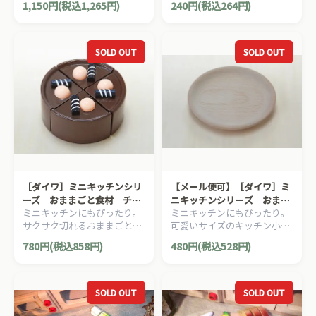
1,150円(税込1,265円)
240円(税込264円)
SOLD OUT
SOLD OUT
［ダイワ］ミニキッチンシリ
【メール便可】［ダイワ］ミ
ーズ おままごと食材 チョ
ニキッチンシリーズ おまま
ミニキッチンにもぴったり。
ミニキッチンにもぴったり。
コレートケーキ
ごと小物 皿（大）
サクサク切れるおままごとの
可愛いサイズのキッチン小物
食材シリーズ。
シリーズ。
780円(税込858円)
480円(税込528円)
SOLD OUT
SOLD OUT