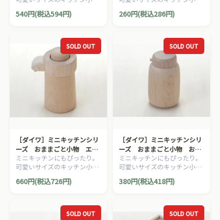
シリーズ。
シリーズ。
540円(税込594円)
260円(税込286円)
SOLD OUT
SOLD OUT
［ダイワ］ミニキッチンシリ
［ダイワ］ミニキッチンシリ
ーズ おままごと小物 エア
ーズ おままごと小物 おし
ミニキッチンにもぴったり。
ミニキッチンにもぴったり。
ポット
ょうゆ
可愛いサイズのキッチン小物
可愛いサイズのキッチン小物
シリーズ。上部を指で押すと
シリーズ。
660円(税込726円)
380円(税込418円)
本物のようにへこみます。
SOLD OUT
SOLD OUT