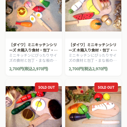
［ダイワ］ミニキッチンシリ
［ダイワ］ミニキッチンシリ
ーズ 木箱入り食材・包丁・ま
ーズ 木箱入り食材・包丁・ま
ミニキッチンにぴったりサイ
ミニキッチンにぴったりサイ
な板のセットD
な板のセットC
ズの食材と包丁・まな板のお
ズの食材と包丁・まな板のお
ままごとセット木箱入り。
ままごとセット木箱入り。
2,700円(税込2,970円)
2,700円(税込2,970円)
SOLD OUT
SOLD OUT