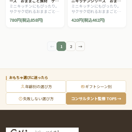
ーズ おままごと食材 ケー
ニキッチンシリーズ おまま
ミニキッチンにもぴったり。
ミニキッチンにもぴったり。
キ
ごと食材 さかな
サクサク切れるおままごとの
サクサク切れるおままごとの
食材シリーズ。
食材シリーズ。
780円(税込858円)
420円(税込462円)
←
1
2
→
おもちゃ選びに迷ったら
年齢別の選び方
ギフトシーン別
失敗しない選び方
コンサルタント監修 TOP5 →