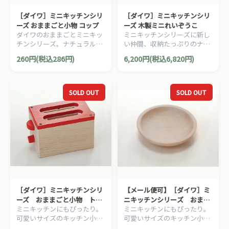
［ダイワ］ミニキッチンシリ
［ダイワ］ミニキッチンシリ
ーズ おままごと小物 コップ
ーズ 木製ミニれいぞうこ
ダイワのおままごとミニキッ
ミニキッチンシリーズに新し
チンシリーズ。ナチュラルで
い仲間、収納たっぷりのナチ
かわいらしいミニサイズの食
ュラルな木製冷蔵庫が加わり
260円(税込286円)
6,200円(税込6,820円)
器＆調理器具です。
ました！冷蔵庫があれば、お
ままごとも本格的になります
ね。
SOLD OUT
SOLD OUT
［ダイワ］ミニキッチンシリ
【メール便可】［ダイワ］ミ
ーズ おままごと小物 トー
ニキッチンシリーズ おまま
ミニキッチンにもぴったり。
ミニキッチンにもぴったり。
スター
ごと小物 皿（小）
可愛いサイズのキッチン小物
可愛いサイズのキッチン小物
シリーズ。
シリーズ。