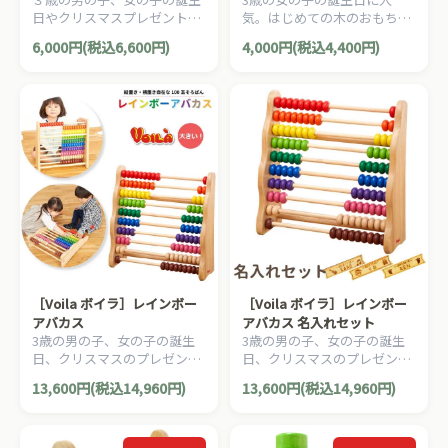
ズ
日やクリスマスプレゼントに
気。はじめての木のおもちゃ
人気！タイの老舗木製玩具メ
に安心安全なVoila ボイラの知
6,000円(税込6,600円)
4,000円(税込4,400円)
ーカーVoila(ボイラ)のカラフ
育のおもちゃ。
ルなパーツを組み合わせてボ
ールの通り道をつくるお城の
スロープです。
［Voila ボイラ］レインボー
［Voila ボイラ］レインボー
アバカス
アバカス 名入れセット
3歳の男の子、女の子の誕生
3歳の男の子、女の子の誕生
日、クリスマスのプレゼント
日、クリスマスのプレゼント
に！タイの老舗木製玩具メー
に！タイの老舗木製玩具メー
13,600円(税込14,960円)
13,600円(税込14,960円)
カーVoila(ボイラ)の10段のカ
カーVoila(ボイラ)の10段のカ
ラフルな100玉そろばんボー
ラフルな100玉そろばんボー
ド・アバカスです。立てても
ド・アバカスです。立てても