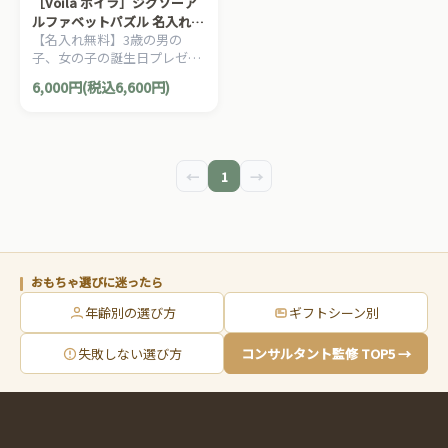
［Voila ボイラ］ジグソーア
ルファベットパズル 名入れセ
【名入れ無料】3歳の男の
ット
子、女の子の誕生日プレゼン
トにおすすめ。タイの老舗木
6,000円(税込6,600円)
製玩具メーカーVoila(ボイラ)
の積み木遊びも楽しめる木製
知育パズルです。
←
1
→
おもちゃ選びに迷ったら
年齢別の選び方
ギフトシーン別
失敗しない選び方
コンサルタント監修 TOP5 →