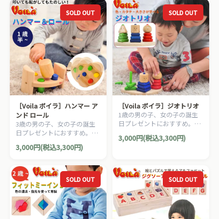
す。
す。
SOLD OUT
SOLD OUT
［Voila ボイラ］ハンマー ア
［Voila ボイラ］ジオトリオ
1歳の男の子、女の子の誕生
ンド ロール
日プレゼントにおすすめ。タ
3歳の男の子、女の子の誕生
イの老舗木製玩具メーカー
日プレゼントにおすすめ。タ
3,000円(税込3,300円)
Voila(ボイラ)の木製知育玩具
イの老舗木製玩具メーカー
3,000円(税込3,300円)
です。
Voila(ボイラ)の４色のカラフ
ルなペグをハンマーを使って
叩くハンマー遊び。
SOLD OUT
SOLD OUT