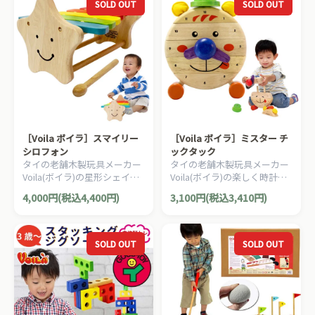
寝かせても使えます。
寝かせても使えます。
SOLD OUT
SOLD OUT
［Voila ボイラ］スマイリー
［Voila ボイラ］ミスター チ
シロフォン
ックタック
タイの老舗木製玩具メーカー
タイの老舗木製玩具メーカー
Voila(ボイラ)の星形シェイプ
Voila(ボイラ)の楽しく時計の
が可愛らしい1歳から遊べる
読み方を学べる知育玩具で
4,000円(税込4,400円)
3,100円(税込3,410円)
子供用の木琴です。
す。何パターンもの表情をつ
くることができます。
SOLD OUT
SOLD OUT