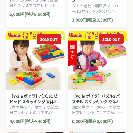
3歳の男の子、女の子の誕生
ズ
日やクリスマスプレゼントに
タイの老舗木製玩具メーカー
人気。自由自在に迷路やスロ
Voila(ボイラ)のかわいいテン
5,000円(税込5,500円)
ープをつくって遊べる知育玩
トウムシの木製ポックリで
3,000円(税込3,300円)
具です。
す。
SOLD OUT
SOLD OUT
［Voila ボイラ］パズル1 ビ
［Voila ボイラ］パズル2 パ
ビッド スタッキング 立体2層
ステル スタッキング 立体3層
3歳の男の子、女の子の誕生
3歳の男の子、女の子の誕生
パズル
パズル
日プレゼントにおすすめ。タ
日プレゼントにおすすめ。タ
イの老舗木製玩具メーカー
イの老舗木製玩具メーカー
4,000円(税込4,400円)
6,000円(税込6,600円)
Voila(ボイラ)の積み木遊びも
Voila(ボイラ)の積み木遊びも
楽しめる木製知育パズルで
楽しめる木製知育パズルで