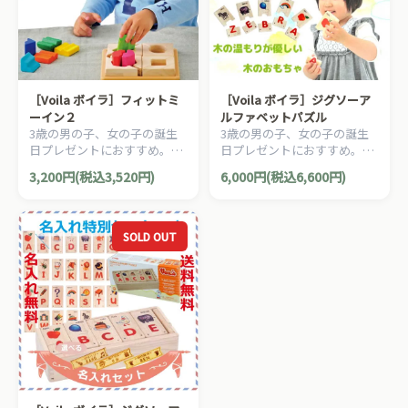
［Voila ボイラ］フィットミ
［Voila ボイラ］ジグソーア
ーイン２
ルファベットパズル
3歳の男の子、女の子の誕生
3歳の男の子、女の子の誕生
日プレゼントにおすすめ。タ
日プレゼントにおすすめ。タ
イの老舗木製玩具メーカー
イの老舗木製玩具メーカー
3,200円(税込3,520円)
6,000円(税込6,600円)
Voila(ボイラ)の積み木遊びも
Voila(ボイラ)の積み木遊びも
楽しめる木製知育パズルで
楽しめる木製知育パズルで
す。
す。
SOLD OUT