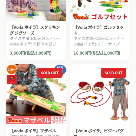
［Voila ボイラ］スタッキン
［Voila ボイラ］ゴルフセッ
グ ジグソーズ
ト
タイの老舗木製玩具メーカー
タイの老舗木製玩具メーカー
Voila(ボイラ)の積み木遊びも
Voila(ボイラ)のミニサイズの
楽しめる木製知育パズルで
楽しい室内用の子供用パター
3,600円(税込3,960円)
10,000円(税込11,000円)
す。本体に積み上げていくパ
ゴルフセットです。
ズルゲームです。
SOLD OUT
SOLD OUT
［Voila ボイラ］マザベル
［Voila ボイラ］ビジーバグ