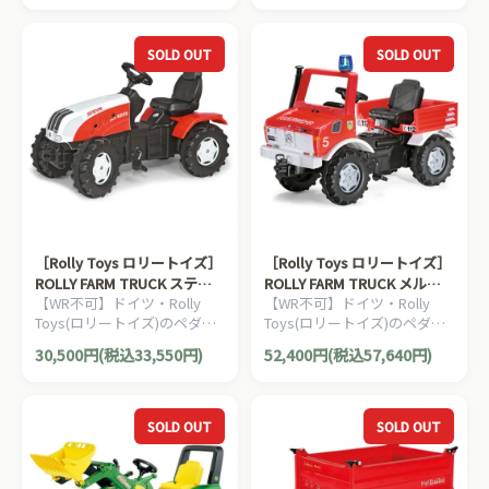
ます。
らお楽しみいただけます。
SOLD OUT
SOLD OUT
［Rolly Toys ロリートイズ］
［Rolly Toys ロリートイズ］
ROLLY FARM TRUCK ステア
ROLLY FARM TRUCK メルセ
【WR不可】ドイツ・Rolly
【WR不可】ドイツ・Rolly
トラック 170
デスウニモグ
Toys(ロリートイズ)のペダル
Toys(ロリートイズ)のペダル
式の働く車の乗用玩具です。
式の消防車の乗用玩具です。
30,500円(税込33,550円)
52,400円(税込57,640円)
3歳からお楽しみいただけま
3歳からお楽しみいただけま
す。
す。
SOLD OUT
SOLD OUT