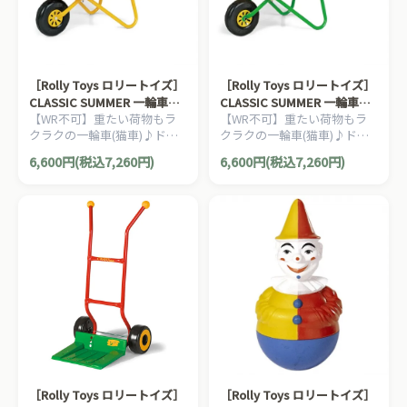
［Rolly Toys ロリートイズ］
［Rolly Toys ロリートイズ］
CLASSIC SUMMER 一輪車
CLASSIC SUMMER 一輪車
【WR不可】重たい荷物もラ
【WR不可】重たい荷物もラ
Red
Yellow
クラクの一輪車(猫車)♪ドイ
クラクの一輪車(猫車)♪ドイ
ツ・Rolly Toys(ロリートイズ)
ツ・Rolly Toys(ロリートイズ)
6,600円(税込7,260円)
6,600円(税込7,260円)
のヨーロッパの農場を思わせ
のヨーロッパの農場を思わせ
るカワイイ砂場遊びのおもち
るカワイイ砂場遊びのおもち
ゃです。
ゃです。
［Rolly Toys ロリートイズ］
［Rolly Toys ロリートイズ］