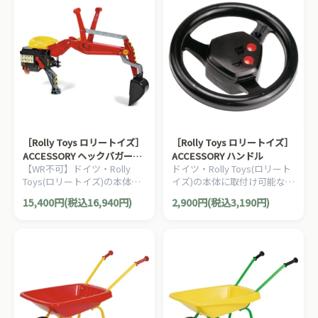
［Rolly Toys ロリートイズ］
［Rolly Toys ロリートイズ］
ACCESSORY ヘックバガー
ACCESSORY ハンドル
【WR不可】ドイツ・Rolly
ドイツ・Rolly Toys(ロリート
Red
Toys(ロリートイズ)の本体に
イズ)の本体に取付け可能なア
取付け可能なアクセサリーで
クセサリーです。エンジン音
15,400円(税込16,940円)
2,900円(税込3,190円)
す。真っ赤なショベルはイン
とクラクションの2種類のサ
パクト抜群です！
ウンドが楽しめるハンドルで
す。