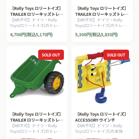
［Rolly Toys ロリートイズ］
［Rolly Toys ロリートイズ］
TRAILER ロリーキッズトレー
TRAILER ロリーキッズトレー
【WR不可】ドイツ・Rolly
【WR不可】ドイツ・Rolly
ラー Red
ラー L/Green
Toys(ロリートイズ)のトレー
Toys(ロリートイズ)のトレー
ラーシリーズ。 うしろにつな
ラーシリーズ。 うしろにつな
4,700円(税込5,170円)
5,300円(税込5,830円)
げて、本体に牽引させること
げて、本体に牽引させること
ができます。
ができます。
SOLD OUT
SOLD OUT
［Rolly Toys ロリートイズ］
［Rolly Toys ロリートイズ］
TRAILER ロリーキッズトレー
ACCESSORY ウインチ
【WR不可】ドイツ・Rolly
【WR不可】ドイツ・Rolly
ラー Green
Toys(ロリートイズ)のトレー
Toys(ロリートイズ)の本体に
ラーシリーズ。 うしろにつな
取付け可能なアクセサリーで