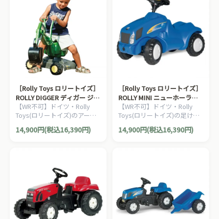
［Rolly Toys ロリートイズ］
［Rolly Toys ロリートイズ］
ROLLY DIGGER ディガー ジョ
ROLLY MINI ニューホーラン
【WR不可】ドイツ・Rolly
【WR不可】ドイツ・Rolly
ンディアー John Deere
ドミニ
Toys(ロリートイズ)のアーム
Toys(ロリートイズ)の足けり
の付いた足けりタイプのショ
タイプの働く車の乗用玩具で
14,900円(税込16,390円)
14,900円(税込16,390円)
ベルカーです。3歳からお楽
す。1歳からお楽しみいただ
しみいただけます。
けます。