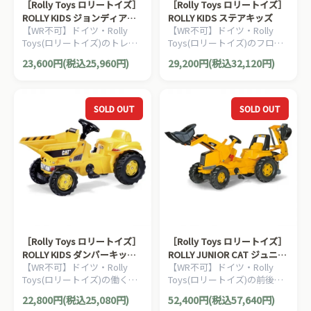
［Rolly Toys ロリートイズ］
［Rolly Toys ロリートイズ］
ROLLY KIDS ジョンディアー
ROLLY KIDS ステアキッズ
【WR不可】ドイツ・Rolly
【WR不可】ドイツ・Rolly
キッズワゴン John Deere
Toys(ロリートイズ)のトレー
Toys(ロリートイズ)のフロン
ラー付きの働く車のペダル式
トローダー＆トレーラー付き
23,600円(税込25,960円)
29,200円(税込32,120円)
乗用玩具です。2歳半からお
の働く車のペダル式乗用玩具
たのしみいただけます。
です。2歳半からおたのしみ
いただけます。
SOLD OUT
SOLD OUT
［Rolly Toys ロリートイズ］
［Rolly Toys ロリートイズ］
ROLLY KIDS ダンパーキッズ
ROLLY JUNIOR CAT ジュニア
【WR不可】ドイツ・Rolly
【WR不可】ドイツ・Rolly
CAT
トラック
Toys(ロリートイズ)の働く車
Toys(ロリートイズ)の前後に
のペダル式乗用玩具です。2
ショベルが付くペダル式の働
22,800円(税込25,080円)
52,400円(税込57,640円)
歳半からおたのしみいただけ
く車の乗用玩具です。3歳か