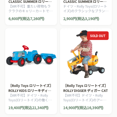
CLASSIC SUMMER ロリーキ
CLASSIC SUMMER ロリーク
【WR不可】重たい荷物もラ
ドイツ・Rolly Toys(ロリート
ャリー
ラウン
クラクのキャリーカートで
イズ)のクラシックなブランド
す。ドイツ・Rolly Toys(ロリ
マスコットです。倒れても起
6,600円(税込7,260円)
2,900円(税込3,190円)
ートイズ)のヨーロッパの農場
き上がる起き上がりこぼしに
を思わせるカワイイ砂場遊び
なっています。
のおもちゃです。
SOLD OUT
［Rolly Toys ロリートイズ］
［Rolly Toys ロリートイズ］
ROLLY KIDS ロリーキディー
ROLLY DIGGER ディガー CAT
【WR不可】ドイツ・Rolly
【WR不可】ドイツ・Rolly
クラシック
Toys(ロリートイズ)の働く車
Toys(ロリートイズ)のアーム
のペダル式乗用玩具です。2
の付いた足けりタイプのショ
19,400円(税込21,340円)
14,900円(税込16,390円)
歳半からおたのしみいただけ
ベルカーです。3歳からお楽
ます。
しみいただけます。