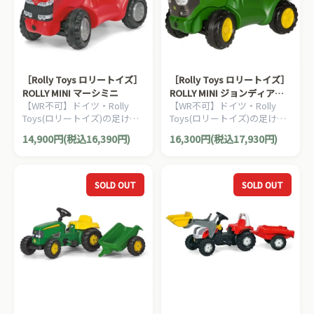
［Rolly Toys ロリートイズ］
［Rolly Toys ロリートイズ］
ROLLY MINI マーシミニ
ROLLY MINI ジョンディアー
【WR不可】ドイツ・Rolly
【WR不可】ドイツ・Rolly
ミニ (ニューモデル) John
Toys(ロリートイズ)の足けり
Toys(ロリートイズ)の足けり
Deere
タイプの働く車の乗用玩具で
タイプの働く車の乗用玩具で
14,900円(税込16,390円)
16,300円(税込17,930円)
す。1歳からお楽しみいただ
す。1歳からお楽しみいただ
けます。
けます。
SOLD OUT
SOLD OUT