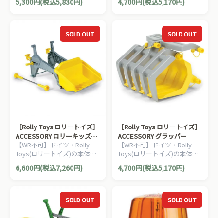
5,300円(税込5,830円)
4,700円(税込5,170円)
げて、本体に牽引させること
す。長いロープを駆使して重
ができます。
い荷物も引っ張れます！
SOLD OUT
SOLD OUT
［Rolly Toys ロリートイズ］
［Rolly Toys ロリートイズ］
ACCESSORY ロリーキッズロ
ACCESSORY グラッパー
【WR不可】ドイツ・Rolly
【WR不可】ドイツ・Rolly
ーダー
Toys(ロリートイズ)の本体に
Toys(ロリートイズ)の本体に
取付け可能なアクセサリーで
取付け可能なアクセサリーで
6,600円(税込7,260円)
4,700円(税込5,170円)
す。ロリーキッズシリーズに
す。大型タイプに取り付け可
取り付け可能なフロントロー
能です。
ダーです。
SOLD OUT
SOLD OUT