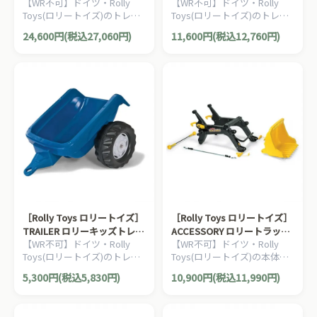
【WR不可】ドイツ・Rolly
【WR不可】ドイツ・Rolly
Green
Toys(ロリートイズ)のトレー
Toys(ロリートイズ)のトレー
ラーシリーズ。 うしろにつな
ラーシリーズ。 バキュマック
24,600円(税込27,060円)
11,600円(税込12,760円)
げて、本体に牽引させること
スは、水を入れて実際に放水
ができます。
することができます。
［Rolly Toys ロリートイズ］
［Rolly Toys ロリートイズ］
TRAILER ロリーキッズトレー
ACCESSORY ロリートラック
【WR不可】ドイツ・Rolly
【WR不可】ドイツ・Rolly
ラー Blue
ローダー
Toys(ロリートイズ)のトレー
Toys(ロリートイズ)の本体に
ラーシリーズ。 うしろにつな
取付け可能なアクセサリーで
5,300円(税込5,830円)
10,900円(税込11,990円)
げて、本体に牽引させること
す。大型タイプに取り付け可
ができます。
能なフロントローダーです。