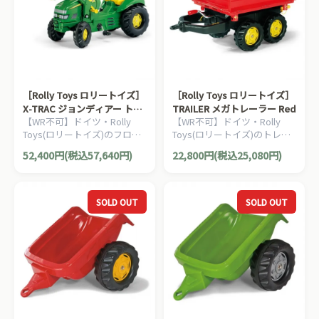
［Rolly Toys ロリートイズ］
［Rolly Toys ロリートイズ］
X-TRAC ジョンディアー トラ
TRAILER メガトレーラー Red
【WR不可】ドイツ・Rolly
【WR不可】ドイツ・Rolly
ックローダー John Deere
Toys(ロリートイズ)のフロン
Toys(ロリートイズ)のトレー
トローダー付きの働く車のペ
ラーシリーズ。 うしろにつな
52,400円(税込57,640円)
22,800円(税込25,080円)
ダル式乗用玩具です。3歳か
げて、本体に牽引させること
らお楽しみいただけます。
ができます。
SOLD OUT
SOLD OUT