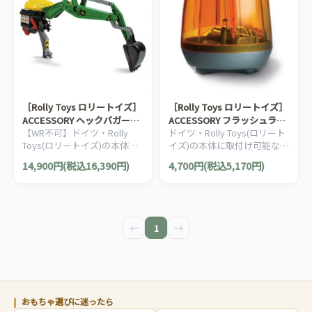
［Rolly Toys ロリートイズ］
［Rolly Toys ロリートイズ］
ACCESSORY ヘックバガー
ACCESSORY フラッシュライ
【WR不可】ドイツ・Rolly
ドイツ・Rolly Toys(ロリート
Green
ト
Toys(ロリートイズ)の本体に
イズ)の本体に取付け可能なア
取付け可能なアクセサリーで
クセサリーです。楽しい“現
14,900円(税込16,390円)
4,700円(税込5,170円)
す。ジョンディアーグリーン
場”であることを周囲に知ら
が映えるかっこいいショベル
せる明るいライトです。
♪
←
1
→
おもちゃ選びに迷ったら