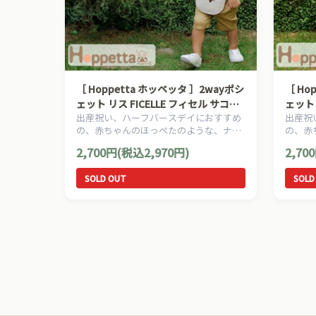
［ Hoppetta ホッペッタ ］2wayポシ
［ Ho
ェット リス FICELLE フィセル サコッ
ェット 
出産祝い、ハーフバースデイにおすすめ
出産祝
シュ ベビー服
シュ 
の、赤ちゃんのほっぺたのような、ナチ
の、赤
ュラルな暖かさを大切にした、Hoppetta
ュラルな
2,700円(税込2,970円)
2,70
ホッペッタのママ＆ベビー用品です。
ホッペ
SOLD OUT
SOLD