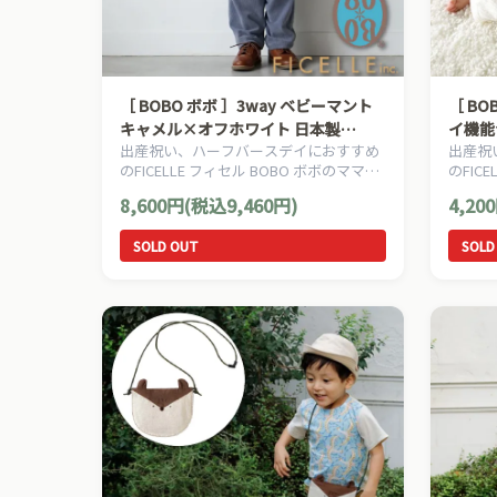
［ BOBO ボボ ］3way ベビーマント
［ BOBO ボボ ］&go アンドゴー スタ
キャメル×オフホワイト 日本製
イ機能
出産祝い、ハーフバースデイにおすすめ
出産祝
FICELLE フィセル ベビー服 フリース
FICE
のFICELLE フィセル BOBO ボボのママ＆
のFIC
レインコート 雨合羽 新生児～100cm
ベビー用品です。
ベビー
頃まで
8,600円(税込9,460円)
4,20
SOLD OUT
SOLD