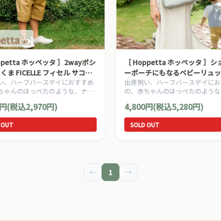
ppetta ホッペッタ ］2wayポシ
［ Hoppetta ホッペッタ ］
くま FICELLE フィセル サコッ
ーポーチにもなるベビーリュッ
い、ハーフバースデイにおすすめ
出産祝い、ハーフバースデイにお
ベビー服
レー FICELLE フィセル サコッ
ちゃんのほっぺたのような、ナチ
の、赤ちゃんのほっぺたのような
ビー服
暖かさを大切にした、Hoppetta
ュラルな暖かさを大切にした、Hop
0円(税込2,970円)
4,800円(税込5,280円)
ッタのママ＆ベビー用品です。
ホッペッタのママ＆ベビー用品で
 OUT
SOLD OUT
←
1
→