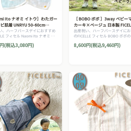
mi Ito ナオミ イトウ］わたガー
［ BOBO ボボ ］3way ベビーマント
ビ肌着 UNRYU 50-60cm
カーキ×ベージュ 日本製 FICEL
い、ハーフバースデイにおすすめ
出産祝い、ハーフバースデイにお
lle フィセル ベビー服 日本製 コッ
ィセル ベビー服 フリース レ
LLE フィセル Naomi Ito ナオミ イ
のFICELLE フィセル BOBO ボ
0%
ト 雨合羽 新生児～100cm頃ま
ママ＆ベビー用品です。
ベビー用品です。
0円(税込3,080円)
8,600円(税込9,460円)