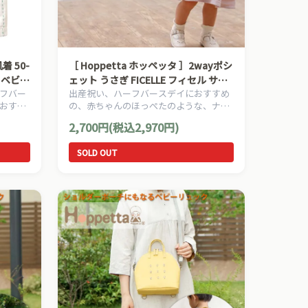
［ Hoppetta ホッペッタ ］2wayポシ
製 ベビー
ェット うさぎ FICELLE フィセル サコ
フバー
出産祝い、ハーフバースデイにおすすめ
ッシュ ベビー服
おすす
の、赤ちゃんのほっぺたのような、ナチ
用品で
ュラルな暖かさを大切にした、Hoppetta
2,700円(税込2,970円)
ホッペッタのママ＆ベビー用品です。
SOLD OUT