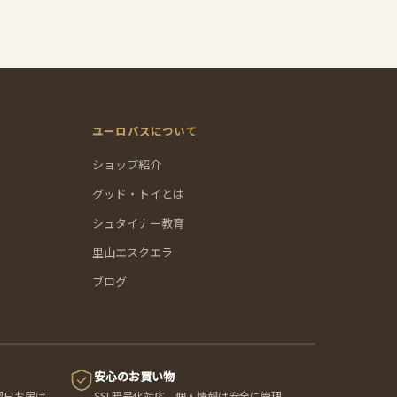
ユーロバスについて
ショップ紹介
グッド・トイとは
シュタイナー教育
里山エスクエラ
ブログ
安心のお買い物
翌日お届け
SSL暗号化対応。個人情報は安全に管理