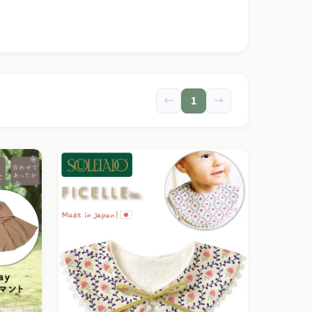
←
1
→