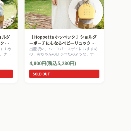
ショルダ
［ Hoppetta ホッペッタ ］ショルダ
ク グ
ーポーチにもなるベビーリュック イ
すすめ
出産祝い、ハーフバースデイにおすすめ
シュ ベ
エロー FICELLE フィセル サコッシュ
、ナチ
の、赤ちゃんのほっぺたのような、ナチ
ベビー服
petta
ュラルな暖かさを大切にした、Hoppetta
4,800円(税込5,280円)
す。
ホッペッタのママ＆ベビー用品です。
SOLD OUT