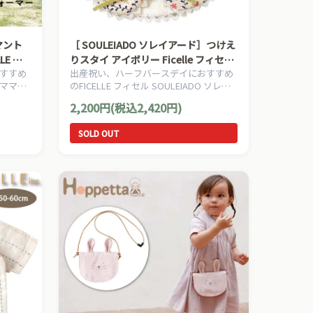
［ SOULEIADO ソレイアード］つけえ
LE フ
りスタイ アイボリー Ficelle フィセル
すすめ
出産祝い、ハーフバースデイにおすすめ
インコー
撥水加工 よだれかけ ベビー服
ボのママ＆
のFICELLE フィセル SOULEIADO ソレイ
で
アードのママ＆ベビー用品です。
2,200円(税込2,420円)
SOLD OUT