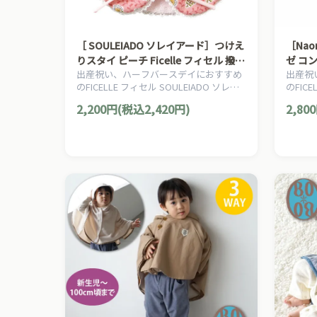
［ SOULEIADO ソレイアード］つけえ
［Nao
りスタイ ピーチ Ficelle フィセル 撥水
ゼ コン
出産祝い、ハーフバースデイにおすすめ
出産祝
加工 よだれかけ ベビー服
Fice
のFICELLE フィセル SOULEIADO ソレイ
のFICE
トン10
アードのママ＆ベビー用品です。
トウの
2,200円(税込2,420円)
2,80