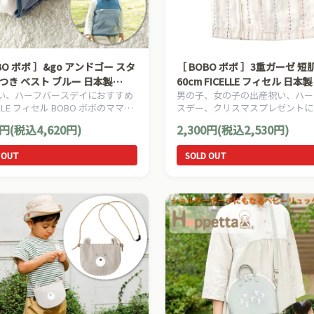
［ BOBO ボボ ］3重ガーゼ 短肌着 50-
つき ベスト ブルー 日本製
60cm FICELLE フィセル 日本
い、ハーフバースデイにおすすめ
男の子、女の子の出産祝い、ハー
LLE フィセル ベビー服
服 赤ちゃん
ELLE フィセル BOBO ボボのママ＆
スデー、クリスマスプレゼントに
用品です。
めの、Ficelleフィセルのベビー
0円(税込4,620円)
2,300円(税込2,530円)
す。
 OUT
SOLD OUT