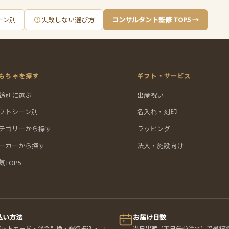
ーン別
失敗しない選び方
コンサルタント監修 TOP5 →
もちゃを探す
ギフト・サービス
齢別に選ぶ
出産祝い
フトシーン別
名入れ・刻印
テゴリーから探す
ラッピング
ーカーから探す
法人・施設向け
気TOP5
払い方法
お届け日数
ジットカード・代金引換・銀行振込・コ
当日出荷（平日午前注文）で最短