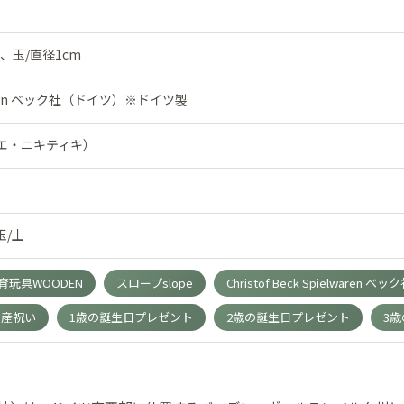
m、玉/直径1cm
ielwaren ベック社（ドイツ）※ドイツ製
（アトリエ・ニキティキ）
玉/土
玩具WOODEN
スロープslope
Christof Beck Spielwaren ベッ
出産祝い
1歳の誕生日プレゼント
2歳の誕生日プレゼント
3
）