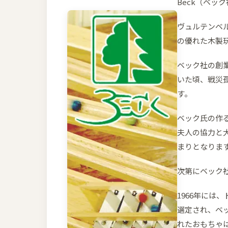
Beck（ベ
ヴュルテンベ
の優れた木製
ベック社の創
いた頃、戦災
す。
ベック氏の作
夫人の協力と
まりとなりま
次第にベック
1966年には
選定され、ベッ
れたおもちゃは