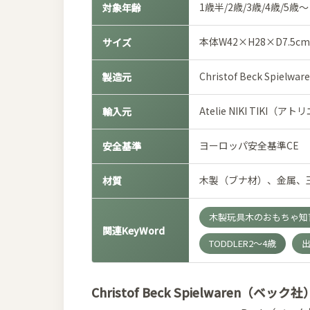
1歳半/2歳/3歳/4歳/5歳～
対象年齢
本体W42×H28×D7.5c
サイズ
Christof Beck Sp
製造元
Atelie NIKI TIKI
輸入元
ヨーロッパ安全基準CE
安全基準
木製（ブナ材）、金属、
材質
木製玩具木のおもちゃ知育
関連KeyWord
TODDLER2～4歳
Christof Beck Spielwaren（ベック社