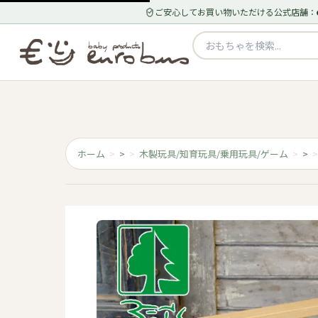
ご安心してお買い物いただける公式店舗：
ホーム
>
木製玩具/知育玩具/乗用玩具/ゲーム
>