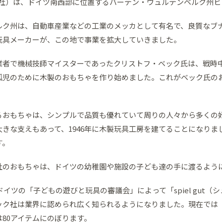
ック社）は、ドイツ南西部に位置するバーデン・ヴュルテンベルク州
ルク州は、自動車産業などの工業のメッカとして有名で、良質なブ
玩具メーカーが、この地で事業を拡大していきました。
業者で機械技師マイスターであったクリストフ・ベック氏は、戦時
孤児のために木製のおもちゃを作り始めました。これがベック氏の
るおもちゃは、シンプルで品質も優れていて周りの人々から多くの好
大きな支えもあって、1946年に木製玩具工房を建てることになりま
す。
社のおもちゃは、ドイツの幼稚園や施設の子ども達の手に渡るよう
、ドイツの「子どもの遊びと玩具の審議会」によって「spiel gut
ク社は業界に認められ広く知られるようになりました。現在では「spi
80アイテムにのぼります。