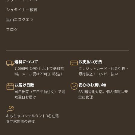
シュタイナー教育
里山エスクエラ
ブログ
送料について
お支払い方法
7,000円（税込）以上で送料無
クレジットカード・代金引換・
料。メール便は270円（税込）
銀行振込・コンビニ払い
お届け日数
安心のお買い物
当日出荷（平日午前注文）で最
SSL暗号化対応。個人情報は安
短翌日お届け
全に管理
おもちゃコンサルタント3名在籍
専門家監修の選抟