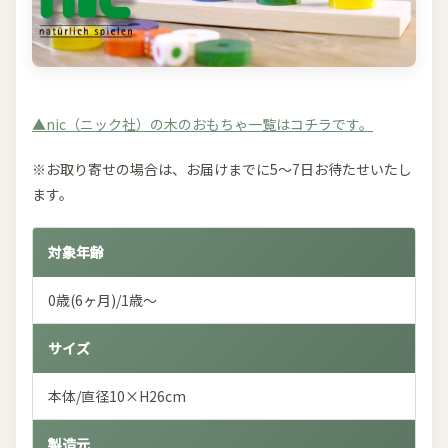
▲nic（ニック社）の木のおもちゃ一覧はコチラです。
※お取り寄せの場合は、お届けまでに5～7日お待たせいたし
ます。
対象年齢
0歳(6ヶ月)/1歳～
サイズ
本体/直径10×H26cm
製造元