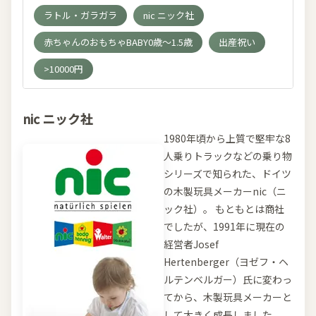
ラトル・ガラガラ
nic ニック社
赤ちゃんのおもちゃBABY0歳～1.5歳
出産祝い
>10000円
nic ニック社
1980年頃から上質で堅牢な8
人乗りトラックなどの乗り物
シリーズで知られた、ドイツ
の木製玩具メーカーnic（ニ
ック社）。 もともとは商社
でしたが、1991年に現在の
経営者Josef
Hertenberger（ヨゼフ・ヘ
ルテンベルガー）氏に変わっ
てから、木製玩具メーカーと
して大きく成長しました。