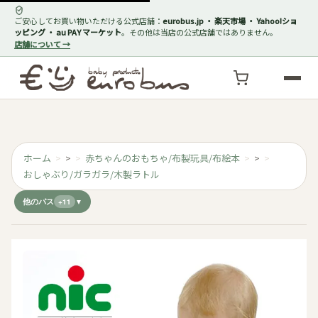
ご安心してお買い物いただける公式店舗：
eurobus.jp ・ 楽天市場 ・ Yahoo!ショ
ッピング ・ au PAY マーケット
。その他は当店の公式店舗ではありません。
店舗について →
ホーム
>
赤ちゃんのおもちゃ/布製玩具/布絵本
>
おしゃぶり/ガラガラ/木製ラトル
他のパス
+11