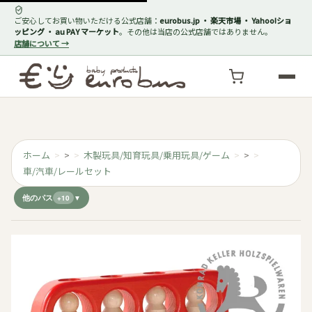
ご安心してお買い物いただける公式店舗：
eurobus.jp ・ 楽天市場 ・ Yahoo!ショ
ッピング ・ au PAY マーケット
。その他は当店の公式店舗ではありません。
店舗について →
ホーム
>
木製玩具/知育玩具/乗用玩具/ゲーム
>
車/汽車/レールセット
他のパス
+10