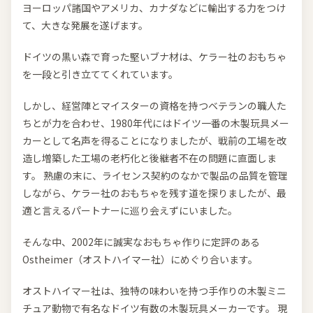
ヨーロッパ諸国やアメリカ、カナダなどに輸出する力をつけ
て、大きな発展を遂げます。
ドイツの黒い森で育った堅いブナ材は、ケラー社のおもちゃ
を一段と引き立ててくれています。
しかし、経営陣とマイスターの資格を持つベテランの職人た
ちとが力を合わせ、1980年代にはドイツ一番の木製玩具メー
カーとして名声を得ることになりましたが、戦前の工場を改
造し増築した工場の老朽化と後継者不在の問題に直面しま
す。 熟慮の末に、ライセンス契約のなかで製品の品質を管理
しながら、ケラー社のおもちゃを残す道を探りましたが、最
適と言えるパートナーに巡り会えずにいました。
そんな中、2002年に誠実なおもちゃ作りに定評のある
Ostheimer（オストハイマー社）にめぐり合います。
オストハイマー社は、独特の味わいを持つ手作りの木製ミニ
チュア動物で有名なドイツ有数の木製玩具メーカーです。 現