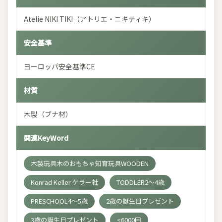
Atelie NIKI TIKI（アトリエ・ニキティキ）
安全基準
ヨーロッパ安全基準CE
材質
木製（ブナ材）
関連KeyWord
木製玩具木のおもちゃ知育玩具WOODEN
Konrad Keller ケラー社
TODDLER2～4歳
PRESCHOOL4～5歳
2歳の誕生日プレゼント
3歳の誕生日プレゼント
<6000円