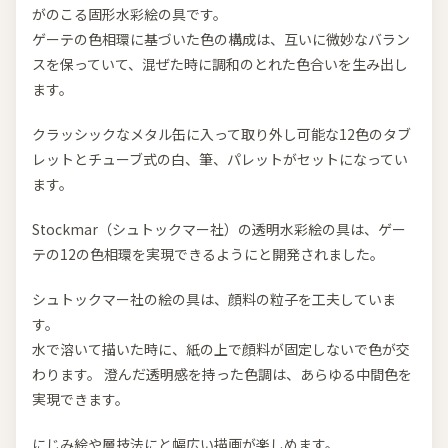
がのこる固形水彩絵の具です。
ゲーテの色相環に基づいた色の構成は、互いに微妙なバラン
スを保っていて、混ぜた時に調和のとれた色合いを生み出し
ます。
クラッシックなメタル缶に入って取り外し可能な12色のタブ
レットとチューブ式の白、筆、パレットがセットになってい
ます。
Stockmar（シュトックマー社）の透明水彩絵の具は、ゲー
テの12の色相環を実現できるようにと開発されました。
シュトックマー社の絵の具は、顔料の粒子を工夫していま
す。
水で溶いて描いた時に、紙の上で顔料が固定しないで色が交
わります。 澄んだ透明感を持った色調は、あらゆる中間色を
実現できます。
にじみ絵や層技法にと幅広い描画が楽しめます。