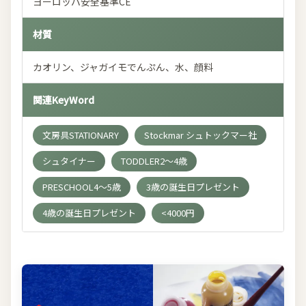
ヨーロッパ安全基準CE
材質
カオリン、ジャガイモでんぷん、水、顔料
関連KeyWord
文房具STATIONARY
Stockmar シュトックマー社
シュタイナー
TODDLER2～4歳
PRESCHOOL4～5歳
3歳の誕生日プレゼント
4歳の誕生日プレゼント
<4000円