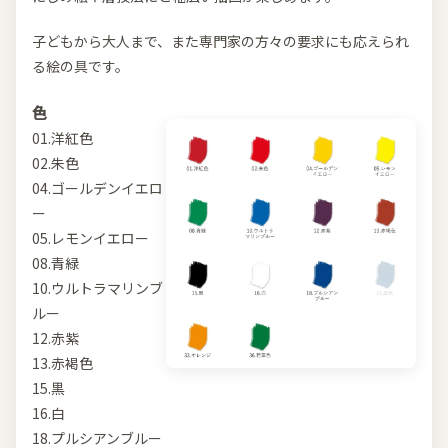
子どもから大人まで、また専門家の方々の要求にも応えられ
る絵の具です。
色
01.洋紅色
02.朱色
04.ゴールデンイエロ
ー
05.レモンイエロー
08.青緑
10.ウルトラマリンブ
ルー
12.赤紫
13.赤褐色
15.黒
16.白
18.プルシアンブルー