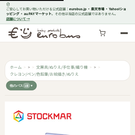
ご安心してお買い物いただける公式店舗：
eurobus.jp ・ 楽天市場 ・ Yahoo!ショ
ッピング ・ au PAY マーケット
。その他は当店の公式店舗ではありません。
店舗について →
ホーム
>
文房具/ぬりえ/手仕事/織り機
>
クレヨン/ペン/色鉛筆/お絵描き/ぬりえ
他のパス
+8