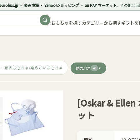
eurobus.jp ・ 楽天市場 ・ Yahoo!ショッピング ・ au PAY マーケット
。その他は当
おもちゃを探す
カテゴリーから探す
ギフトを
布のおもちゃ/柔らかいおもちゃ
他のパス
+8
[Oskar & E
ット
型番
42-OE21