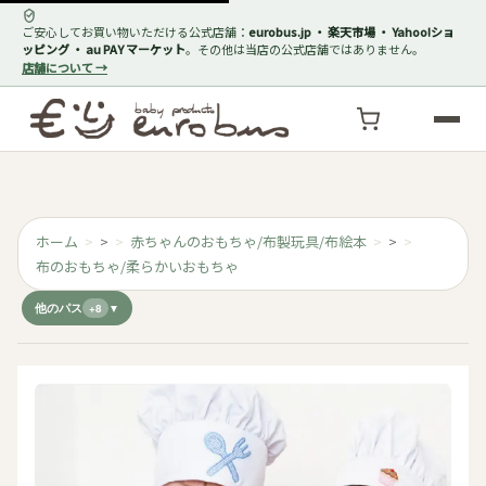
ご安心してお買い物いただける公式店舗：
eurobus.jp ・ 楽天市場 ・ Yahoo!ショ
ッピング ・ au PAY マーケット
。その他は当店の公式店舗ではありません。
店舗について →
ホーム
>
赤ちゃんのおもちゃ/布製玩具/布絵本
>
布のおもちゃ/柔らかいおもちゃ
他のパス
+8