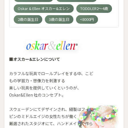
Oskar & Ellen オスカー&エレン
TODDLER2～4歳
2歳の誕生日
3歳の誕生日
<8000円
■オスカー&エレンについて
カラフルな玩具でロールプレイをする中、こど
もの学習力・想像力を刺激する
楽しい玩具を提供していくというのが、
Oskar&Ellen 社のコンセプト。
スウェーデンにてデザインされ、縫製はフィリ
ピンのミドルエイジの女性たちが働く
厳選されたスタジオにて、ハンドメイドで作ら