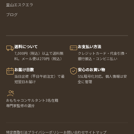
里山エスクエラ
ブログ
送料について
お支払い方法
7,000円（税込）以上で送料無
クレジットカード・代金引換・
料。メール便は270円（税込）
銀行振込・コンビニ払い
お届け日数
安心のお買い物
当日出荷（平日午前注文）で最
SSL暗号化対応。個人情報は安
短翌日お届け
全に管理
おもちゃコンサルタント3名在籍
専門家監修の選抟
特定商取引法
プライバシーポリシー
お問い合わせ
サイトマップ