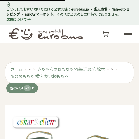
ご安心してお買い物いただける公式店舗：
eurobus.jp ・ 楽天市場 ・ Yahoo!ショ
ッピング ・ au PAY マーケット
。その他は当店の公式店舗ではありません。
店舗について →
ホーム
>
赤ちゃんのおもちゃ/布製玩具/布絵本
>
布のおもちゃ/柔らかいおもちゃ
他のパス
+7