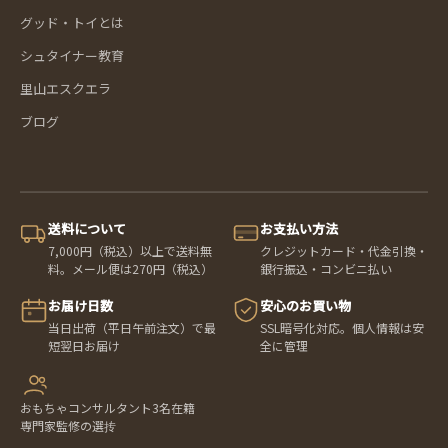
グッド・トイとは
シュタイナー教育
里山エスクエラ
ブログ
送料について
お支払い方法
7,000円（税込）以上で送料無
クレジットカード・代金引換・
料。メール便は270円（税込）
銀行振込・コンビニ払い
お届け日数
安心のお買い物
当日出荷（平日午前注文）で最
SSL暗号化対応。個人情報は安
短翌日お届け
全に管理
おもちゃコンサルタント3名在籍
専門家監修の選抟