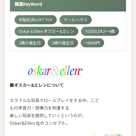
関連KeyWord
布製玩具SOFT TOY
ドールハウス
Oskar & Ellen オスカー&エレン
TODDLER2～4歳
2歳の誕生日
3歳の誕生日
<8000円
■オスカー&エレンについて
カラフルな玩具でロールプレイをする中、こど
もの学習力・想像力を刺激する
楽しい玩具を提供していくというのが、
Oskar&Ellen 社のコンセプト。