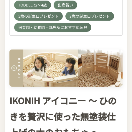
TODDLER2～4歳
出産祝い
2歳の誕生日プレゼント
3歳の誕生日プレゼント
保育園・幼稚園・託児所におすすめ玩具
IKONIH アイコニー 〜 ひの
きを贅沢に使った無塗装仕