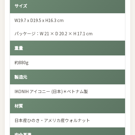
サイズ
W19.7 x D19.5 x H16.3 cm
パッケージ：W 21 × D 20.2 × H 17.1 cm
重量
約880g
製造元
IKONIH アイコニー (日本)＊ベトナム製
材質
日本産ひのき・アメリカ産ウォルナット
安全基準