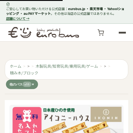
ご安心してお買い物いただける公式店舗：
eurobus.jp ・ 楽天市場 ・ Yahoo!ショ
ッピング ・ au PAY マーケット
。その他は当店の公式店舗ではありません。
店舗について →
ホーム
>
木製玩具/知育玩具/乗用玩具/ゲーム
>
積み木/ブロック
他のパス
+11