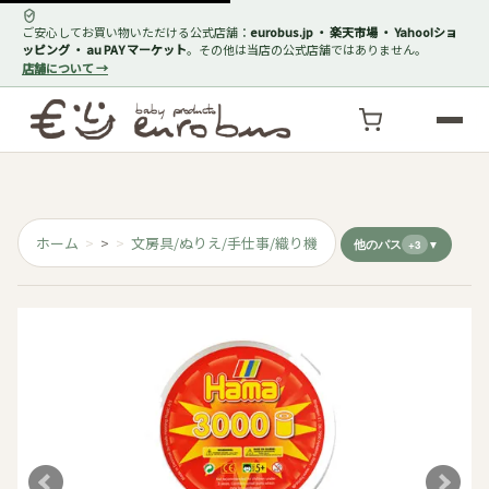
ご安心してお買い物いただける公式店舗：
eurobus.jp ・ 楽天市場 ・ Yahoo!ショ
ッピング ・ au PAY マーケット
。その他は当店の公式店舗ではありません。
店舗について →
ホーム
>
文房具/ぬりえ/手仕事/織り機
他のパス
+3