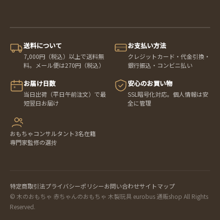
送料について
お支払い方法
7,000円（税込）以上で送料無
クレジットカード・代金引換・
料。メール便は270円（税込）
銀行振込・コンビニ払い
お届け日数
安心のお買い物
当日出荷（平日午前注文）で最
SSL暗号化対応。個人情報は安
短翌日お届け
全に管理
おもちゃコンサルタント3名在籍
専門家監修の選抟
特定商取引法
プライバシーポリシー
お問い合わせ
サイトマップ
© 木のおもちゃ 赤ちゃんのおもちゃ 木製玩具 eurobus 通販shop All Rights
Reserved.