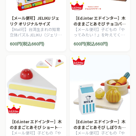
【メール便可】JELIKU ジェ
［Ed.inter エドインター］木
リク オリジナルサイズ
のままごとあそび チョコバナ
【Mail可】台湾生まれの知育
【メール便可】子どもの『や
ナケーキ
立体パズルJELIKU（ジェリ
ってみたい！』を叶えてくれ
ク）。1枚の平面からさまざ
るエドインターの木のままご
600円(税込660円)
600円(税込660円)
まな立体に姿を変える画期的
とあそびシリーズ。木製おま
なパズルです。
まごと『チョコバナナケー
キ』です。
［Ed.inter エドインター］木
［Ed.inter エドインター］木
のままごとあそび ショートケ
のままごとあそび しぼりたて
【メール便可】子どもの『や
【メール便可】子どもの『や
ーキ
ミルク