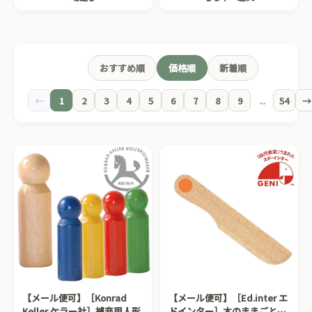
おすすめ順
価格順
新着順
←
1
2
3
4
5
6
7
8
9
...
54
→
【メール便可】［Konrad
【メール便可】［Ed.inter エ
Keller ケラー社］補充用人形
ドインター］木のままごとあ