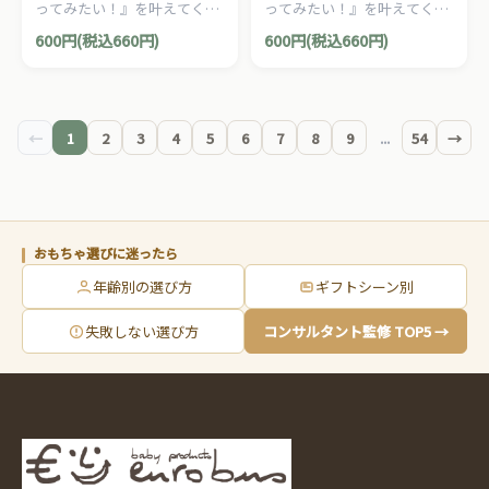
ってみたい！』を叶えてくれ
ってみたい！』を叶えてくれ
るエドインターの木のままご
るエドインターの木のままご
600円(税込660円)
600円(税込660円)
とあそびシリーズ。木製おま
とあそびシリーズ。木製おま
まごと『ショートケーキ』で
まごと『ショートケーキ』で
す。
す。
←
1
2
3
4
5
6
7
8
9
...
54
→
おもちゃ選びに迷ったら
年齢別の選び方
ギフトシーン別
失敗しない選び方
コンサルタント監修 TOP5 →