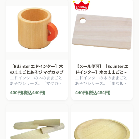
［Ed.inter エドインター］木
【メール便可】［Ed.inter エ
のままごとあそび マグカップ
ドインター］木のままごとあ
エドインターの木のままごと
エドインターの木のままごと
そび New まな板
あそびシリーズ。「マグカッ
あそびシリーズ。「まな板」
プ」です。
です。
400円(税込440円)
440円(税込484円)