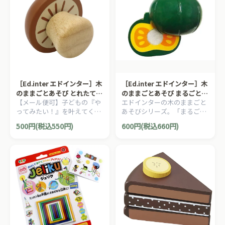
［Ed.inter エドインター］木
［Ed.inter エドインター］木
のままごとあそび とれたて
のままごとあそび まるごとか
【メール便可】子どもの『や
エドインターの木のままごと
きのこ
ぼちゃ
ってみたい！』を叶えてくれ
あそびシリーズ。「まるごと
るエドインターの木のままご
かぼちゃ」です。
500円(税込550円)
600円(税込660円)
とあそびシリーズ。木製おま
まごと『とれたて きのこ』で
す。