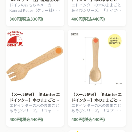
ドイツのおもちゃメーカー
エドインターの木のままごと
そび ナイフ
Konrad Keller（ケラー社）の
あそびシリーズ。「ナイフ」
木製ミニカーシリーズ用の補
です。
300円(税込330円)
400円(税込440円)
充用人形です。
【メール便可】［Ed.inter エ
【メール便可】［Ed.inter エ
ドインター］木のままごとあ
ドインター］木のままごとあ
エドインターの木のままごと
エドインターの木のままごと
そび フォーク
そび スプーン
あそびシリーズ。「フォー
あそびシリーズ。「スプー
ク」です。
ン」です。
400円(税込440円)
400円(税込440円)