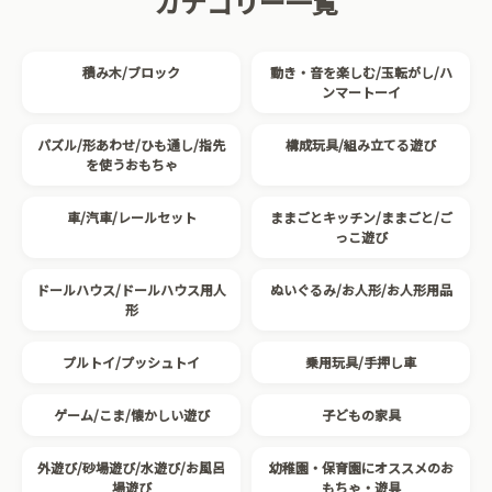
カテゴリー一覧
積み木/ブロック
動き・音を楽しむ/玉転がし/ハ
ンマートーイ
パズル/形あわせ/ひも通し/指先
構成玩具/組み立てる遊び
を使うおもちゃ
車/汽車/レールセット
ままごとキッチン/ままごと/ご
っこ遊び
ドールハウス/ドールハウス用人
ぬいぐるみ/お人形/お人形用品
形
プルトイ/プッシュトイ
乗用玩具/手押し車
ゲーム/こま/懐かしい遊び
子どもの家具
外遊び/砂場遊び/水遊び/お風呂
幼稚園・保育園にオススメのお
場遊び
もちゃ・遊具