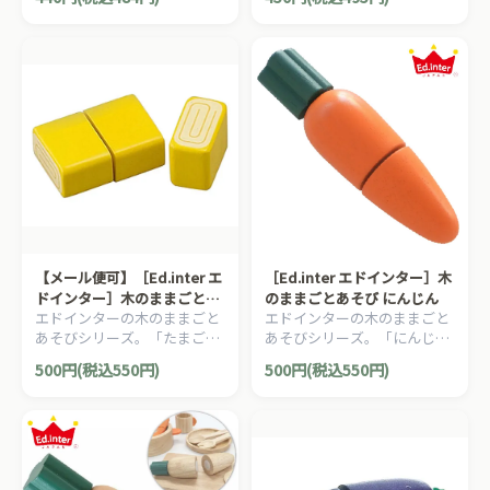
のままごとあそびシリーズ！
「ネフコマ」です。
木製おままごと『100% りん
ごジュース』です。
【メール便可】［Ed.inter エ
［Ed.inter エドインター］木
ドインター］木のままごとあ
のままごとあそび にんじん
エドインターの木のままごと
エドインターの木のままごと
そび たまご焼き
あそびシリーズ。「たまご焼
あそびシリーズ。「にんじ
き」です。
ん」です。
500円(税込550円)
500円(税込550円)