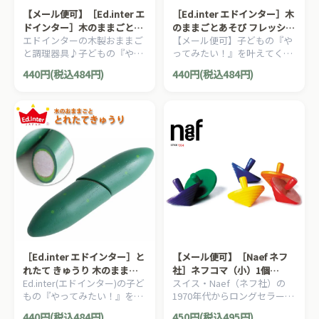
【メール便可】［Ed.inter エ
［Ed.inter エドインター］木
ドインター］木のままごとあ
のままごとあそび フレッシュ
エドインターの木製おままご
【メール便可】子どもの『や
そび ピーラー
レモン
と調理器具♪子どもの『やっ
ってみたい！』を叶えてくれ
てみたい！』を叶えてくれる
るエドインターの木のままご
440円(税込484円)
440円(税込484円)
エドインターの木のままごと
とあそびシリーズ。木製おま
あそびシリーズ。
まごと『フレッシュ レモン』
です。
［Ed.inter エドインター］と
【メール便可】［Naef ネフ
れたて きゅうり 木のままご
社］ネフコマ（小）1個
Ed.inter(エドインター)の子ど
スイス・Naef（ネフ社）の
とあそび
Kreisel klein
もの『やってみたい！』を叶
1970年代からロングセラー。
えてくれるエドインターの木
どの年代でも高い人気を誇る
440円(税込484円)
450円(税込495円)