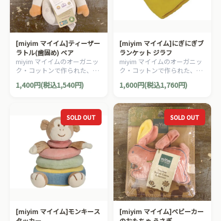
[miyim マイイム]ティーザー
[miyim マイイム]にぎにぎブ
ラトル(歯固め) ベア
ランケット ジラフ
miyim マイイムのオーガニッ
miyim マイイムのオーガニッ
ク・コットンで作られた、テ
ク・コットンで作られた、に
ィーザーラトル(歯固め) で
ぎにぎブランケットです。
1,400円(税込1,540円)
1,600円(税込1,760円)
す。
SOLD OUT
SOLD OUT
[miyim マイイム]モンキース
[miyim マイイム]ベビーカー
タッカー
のおもちゃ うさぎ