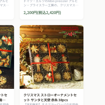
r アルビ
ドイツ・エルツのAlbin preissler アルビ
オーナ
ムの星 銀の星 立体 大 3D 木製オーナ
マスを
ン・プライスラー工房の、クリスマスを
メント
ナメン
演出する伝統的なクリスマスオーナメン
2,200円(税込2,420円)
トです。
ントセ
クリスマス ストローオーナメントセ
箱
ット サンタと天使 赤糸 38pcs
片田舎
【送料無料】まるでヨーロッパの片田舎