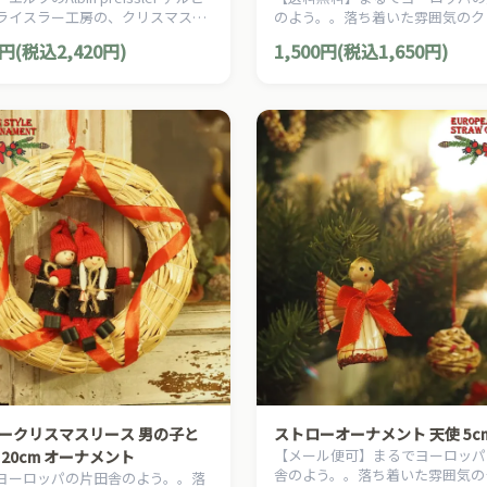
ライスラー工房の、クリスマスを
のよう。。落ち着いた雰囲気のク
る伝統的なクリスマスオーナメン
スを演出する、ヨーロピアン・カ
0円(税込2,420円)
1,500円(税込1,650円)
。
ー・スタイルの、お洒落な手作り
スマスオーナメントです。
ークリスマスリース 男の子と
ストローオーナメント 天使 5c
【メール便可】まるでヨーロッパ
 20cm オーナメント
舎のよう。。落ち着いた雰囲気の
ヨーロッパの片田舎のよう。。落