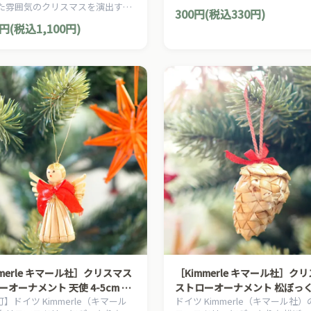
マスを演出する、ヨーロピアン・
た雰囲気のクリスマスを演出す
300円(税込330円)
リー・スタイルの、お洒落な手作
ーロピアン・カントリー・スタイ
0円(税込1,100円)
リスマスオーナメントです。
お洒落な手作りのクリスマスオー
トです。
mmerle キマール社］クリスマス
［Kimmerle キマール社］ク
ーオーナメント 天使 4-5cm 赤
ストローオーナメント 松ぼっ
l可】ドイツ Kimmerle（キマール
ドイツ Kimmerle（キマール社
5cm