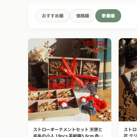
おすすめ順
価格順
新着順
ストローオーナメントセット 天使と
ストロ
毛糸の小人 19pcs 茶紙箱S 6cm 赤糸
花 ク