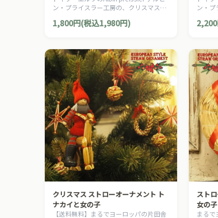
ン・プライスラー工房の、クリスマスを
ン・プ
メント
メント
演出する伝統的なクリスマスオーナメン
演出す
1,800円(税込1,980円)
2,20
トです。
トです
クリスマス ストローオーナメント ト
ストロ
ナカイと女の子
女の子
【送料無料】まるでヨーロッパの片田舎
まるで