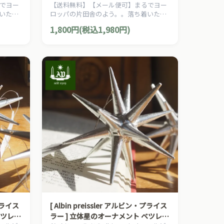
でヨー
【送料無料】【メール便可】まるでヨー
クリスマス
いた雰
ロッパの片田舎のよう。。落ち着いた雰
ーロピ
囲気のクリスマスを演出する、ヨーロピ
1,800円(税込1,980円)
リスマ
アン・カントリー・スタイルのクリスマ
スオーナメントです。
・プライス
[ Albin preissler アルビン・プライス
ベツレヘ
ラー ] 立体星のオーナメント ベツレヘ