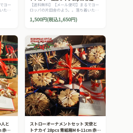
でヨー
【送料無料】【メール便可】まるでヨー
6cm 白糸 クリスマス
いた雰
ロッパの片田舎のよう。。落ち着いた雰
ーロピ
囲気のクリスマスを演出する、ヨーロピ
1,500円(税込1,650円)
リスマ
アン・カントリー・スタイルのクリスマ
スオーナメントです。
小人と
ストローオーナメントセット 天使と
m 赤糸
トナカイ 28pcs 青紙箱M 6-11cm 赤糸