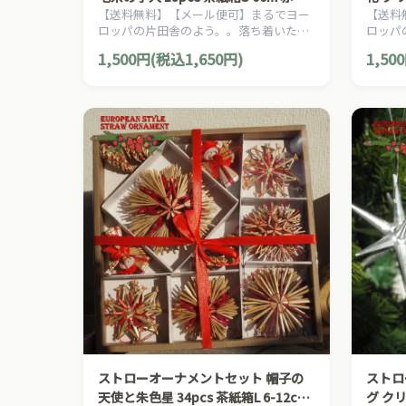
【送料無料】【メール便可】まるでヨー
【送料
クリスマス
ロッパの片田舎のよう。。落ち着いた雰
ロッパ
囲気のクリスマスを演出する、ヨーロピ
囲気の
1,500円(税込1,650円)
1,50
アン・カントリー・スタイルのクリスマ
アン・
スオーナメントです。
スオー
ストローオーナメントセット 帽子の
ストロ
天使と朱色星 34pcs 茶紙箱L 6-12cm
グ ク