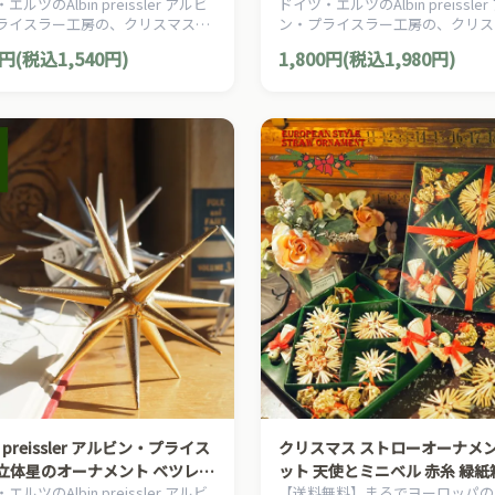
ルツのAlbin preissler アルビ
ドイツ・エルツのAlbin preissle
赤い星 立体 大 3D 木製オーナ
ムの星 銀の星 立体 小 3D 木製
ライスラー工房の、クリスマスを
ン・プライスラー工房の、クリス
メント
る伝統的なクリスマスオーナメン
演出する伝統的なクリスマスオー
0円(税込1,540円)
1,800円(税込1,980円)
。
トです。
in preissler アルビン・プライス
クリスマス ストローオーナメ
] 立体星のオーナメント ベツレヘ
ット 天使とミニベル 赤糸 緑紙
ルツのAlbin preissler アルビ
【送料無料】まるでヨーロッパの
金の星 立体 大 3D 木製オーナ
29pcs