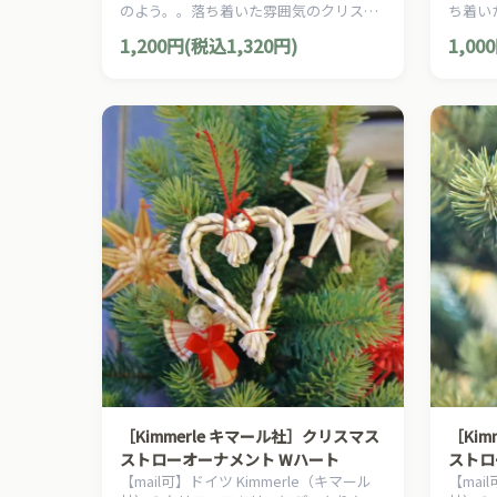
のよう。。落ち着いた雰囲気のクリスマ
ち着い
スを演出する、ヨーロピアン・カントリ
る、ヨ
1,200円(税込1,320円)
1,00
ー・スタイルの、お洒落な手作りのクリ
ルの、
スマスオーナメントです。
ナメン
［Kimmerle キマール社］クリスマス
［Ki
ストローオーナメント Wハート
ストロ
【mail可】ドイツ Kimmerle（キマール
【mai
糸