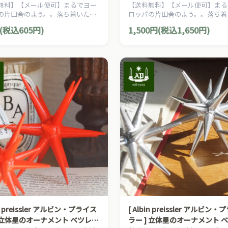
無料】【メール便可】まるでヨー
【送料無料】【メール便可】まる
クリスマス
の片田舎のよう。。落ち着いた雰
ロッパの片田舎のよう。。落ち着
クリスマスを演出する、ヨーロピ
囲気のクリスマスを演出する、ヨ
(税込605円)
1,500円(税込1,650円)
カントリー・スタイルのクリスマ
アン・カントリー・スタイルのク
ナメントです。
スオーナメントです。
in preissler アルビン・プライス
[ Albin preissler アルビン
] 立体星のオーナメント ベツレヘ
ラー ] 立体星のオーナメント 