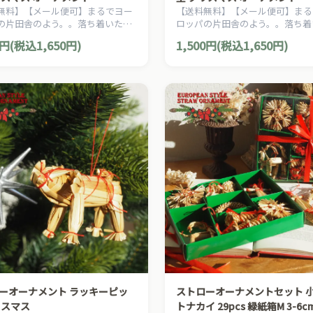
無料】【メール便可】まるでヨー
【送料無料】【メール便可】まる
の片田舎のよう。。落ち着いた雰
ロッパの片田舎のよう。。落ち着
クリスマスを演出する、ヨーロピ
囲気のクリスマスを演出する、ヨ
0円(税込1,650円)
1,500円(税込1,650円)
カントリー・スタイルのクリスマ
アン・カントリー・スタイルのク
ナメントです。
スオーナメントです。
ーオーナメント ラッキーピッ
ストローオーナメントセット 
リスマス
トナカイ 29pcs 緑紙箱M 3-6c