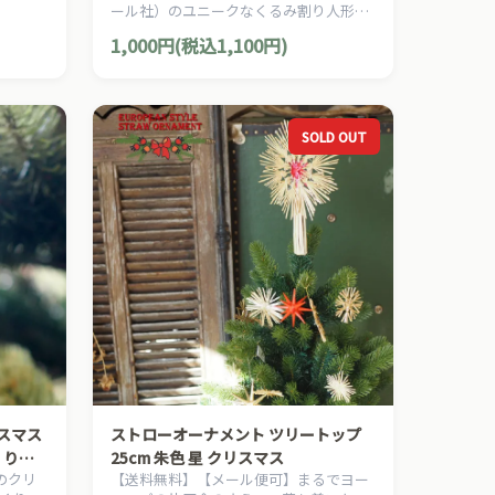
カント
ール社）のユニークなくるみ割り人形の
りのク
木製クリスマスオーナメントです。
1,000円(税込1,100円)
SOLD OUT
リスマス
ストローオーナメント ツリートップ
くり
25cm 朱色 星 クリスマス
）のクリ
【送料無料】【メール便可】まるでヨー