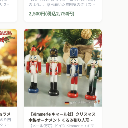
リスマ
のよう。。落ち着いた雰囲気のクリスマ
ントリ
スを演出する、ヨーロピアン・カントリ
2,500円(税込2,750円)
のクリ
ー・スタイルの、お洒落な手作りのクリ
スマスオーナメントです。
m ラメ
［Kimmerle キマール社］クリスマス
の片田
木製オーナメント くるみ割り人形
クリス
【メール便可】ドイツ Kimmerle（キマ
10cm