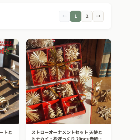
←
1
2
→
ハートと
ストローオーナメントセット 天使と
トナカイ・松ぼっくり 20pcs 赤紙箱S