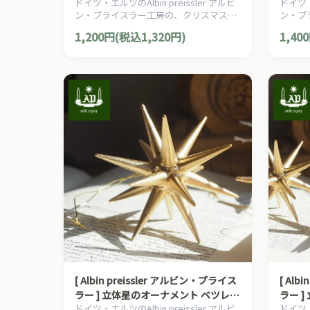
ドイツ・エルツのAlbin preissler アルビ
ドイツ・エ
ムの星 赤い星 立体 小 3D 木製オーナ
ムの星 
ン・プライスラー工房の、クリスマスを
ン・プ
メント
メント
演出する伝統的なクリスマスオーナメン
演出す
1,200円(税込1,320円)
1,40
トです。
トです
[ Albin preissler アルビン・プライス
[ Alb
ラー ] 立体星のオーナメント ベツレヘ
ラー 
ドイツ・エルツのAlbin preissler アルビ
ドイツ・エ
ムの星 金の星 立体 小 3D 木製オーナ
ムの星 