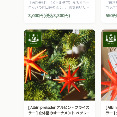
【送料無料】【メール便可】まるでヨー
【送料
赤糸 クリスマス
ロッパの片田舎のよう。。落ち着いた雰
ロッパ
囲気のクリスマスを演出する、ヨーロピ
囲気の
3,000円(税込3,300円)
550円
アン・カントリー・スタイルのクリスマ
アン・
スオーナメントです。
スオー
[ Albin preissler アルビン・プライス
[ Alb
ラー ] 立体星のオーナメント ベツレヘ
ラー 