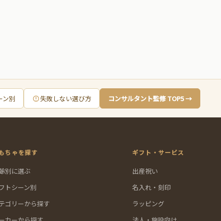
ーン別
失敗しない選び方
コンサルタント監修 TOP5 →
もちゃを探す
ギフト・サービス
齢別に選ぶ
出産祝い
フトシーン別
名入れ・刻印
テゴリーから探す
ラッピング
ーカーから探す
法人・施設向け