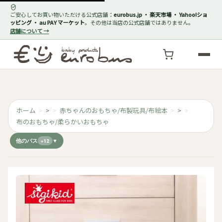
ご安心してお買い物いただける公式店舗：
eurobus.jp ・ 楽天市場 ・ Yahoo!ショ
ッピング ・ au PAY マーケット
。その他は当店の公式店舗ではありません。
店舗について →
ホーム
>
赤ちゃんのおもちゃ/布製玩具/布絵本
>
布のおもちゃ/柔らかいおもちゃ
他のパス
+12