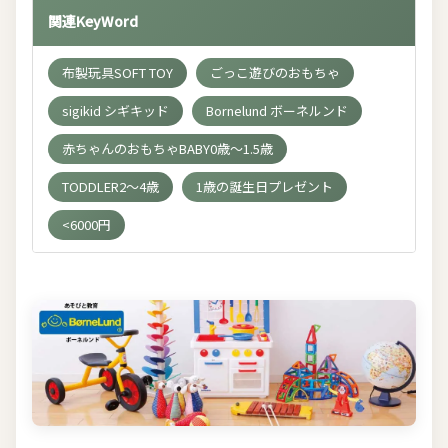
関連KeyWord
布製玩具SOFT TOY
ごっこ遊びのおもちゃ
sigikid シギキッド
Bornelund ボーネルンド
赤ちゃんのおもちゃBABY0歳～1.5歳
TODDLER2～4歳
1歳の誕生日プレゼント
<6000円